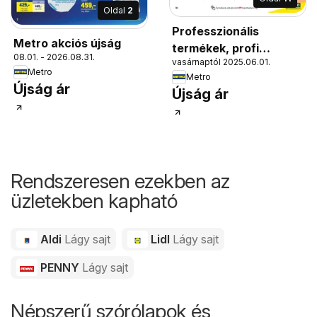
Oldal
2
Professzionális
Metro akciós újság
termékek, profi
08.01. - 2026.08.31.
vasárnaptól 2025.06.01.
felhasználóknak!
Metro
Metro
Újság ár
Újság ár
Rendszeresen ezekben az
üzletekben kapható
Aldi
Lágy sajt
Lidl
Lágy sajt
PENNY
Lágy sajt
Népszerű szórólapok és