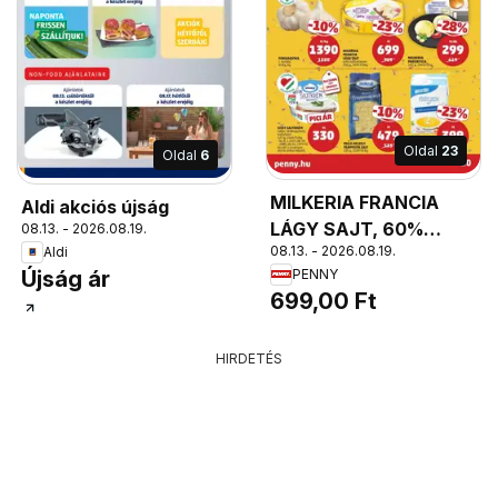
Oldal
23
Oldal
6
MILKERIA FRANCIA
Aldi akciós újság
LÁGY SAJT, 60%
08.13. - 2026.08.19.
08.13. - 2026.08.19.
Aldi
zsírtartalom
Újság ár
PENNY
699,00 Ft
HIRDETÉS