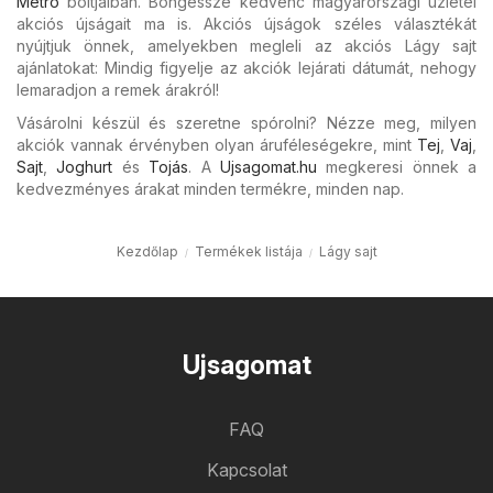
Metro
boltjaiban. Böngéssze kedvenc magyarországi üzletei
akciós újságait ma is. Akciós újságok széles választékát
nyújtjuk önnek, amelyekben megleli az akciós Lágy sajt
ajánlatokat: Mindig figyelje az akciók lejárati dátumát, nehogy
lemaradjon a remek árakról!
Vásárolni készül és szeretne spórolni? Nézze meg, milyen
akciók vannak érvényben olyan áruféleségekre, mint
Tej
,
Vaj
,
Sajt
,
Joghurt
és
Tojás
. A
Ujsagomat.hu
megkeresi önnek a
kedvezményes árakat minden termékre, minden nap.
Kezdőlap
Termékek listája
Lágy sajt
Ujsagomat
FAQ
Kapcsolat