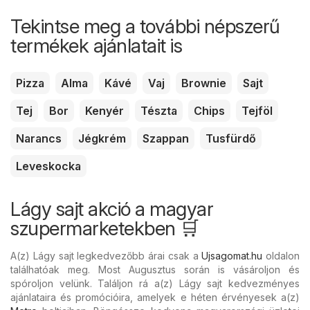
Tekintse meg a további népszerű
termékek ajánlatait is
Pizza
Alma
Kávé
Vaj
Brownie
Sajt
Tej
Bor
Kenyér
Tészta
Chips
Tejföl
Narancs
Jégkrém
Szappan
Tusfürdő
Leveskocka
Lágy sajt akció a magyar
szupermarketekben 🛒
A(z) Lágy sajt legkedvezőbb árai csak a
Ujsagomat.hu
oldalon
találhatóak meg. Most Augusztus során is vásároljon és
spóroljon velünk. Találjon rá a(z) Lágy sajt kedvezményes
ajánlataira és promócióira, amelyek e héten érvényesek a(z)