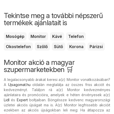
Tekintse meg a további népszerű
termékek ajánlatait is
Mosógép
Monitor
Kávé
Telefon
Okostelefon
Szőlő
Sütő
Korona
Párizsi
Monitor akció a magyar
szupermarketekben 🛒
A legalacsonyabb árakat keresi a(z) Monitor vonatkozásában?
A
Ujsagomat.hu
oldalán megtalálja az összes friss akciót és
kedvezményt. Találjon rá a(z) Monitor kedvezményes
ajánlataira és promócióira, amelyek e héten érvényesek a(z)
Lidl
és
Expert
boltjaiban. Böngéssze kedvenc magyarországi
üzletei akciós újságait ma is. A(z) Monitor legfrissebb akcióit
ezekben az akciós újságokban leli meg: Ha átlapozza az