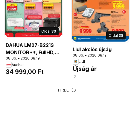
Oldal
30
Oldal
38
DAHUA LM27-B221S
Lidl akciós újság
MONITOR**, FullHD,
08.06. - 2026.08.12.
08.06. - 2026.08.19.
IPS panel, 144 Hz, 1 ms
Lidl
Auchan
válaszidő, HDMI,
Újság ár
34 999,00 Ft
DisplayPort 1.4
HIRDETÉS