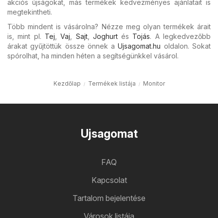
akciós újságokat, más termékek kedvezményes ajánlatait is
megtekintheti.
Több mindent is vásárolna? Nézze meg olyan termékek árait
is, mint pl.
Tej
,
Vaj
,
Sajt
,
Joghurt
és
Tojás
. A legkedvezőbb
árakat gyűjtöttük össze önnek a
Ujsagomat.hu
oldalon. Sokat
spórolhat, ha minden héten a segítségünkkel vásárol.
Kezdőlap
Termékek listája
Monitor
Ujsagomat
FAQ
Kapcsolat
Tartalom bejelentése
Városok listája