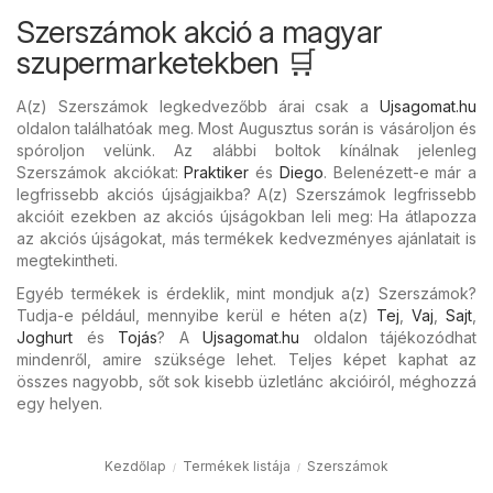
Szerszámok akció a magyar
szupermarketekben 🛒
A(z) Szerszámok legkedvezőbb árai csak a
Ujsagomat.hu
oldalon találhatóak meg. Most Augusztus során is vásároljon és
spóroljon velünk. Az alábbi boltok kínálnak jelenleg
Szerszámok akciókat:
Praktiker
és
Diego
. Belenézett-e már a
legfrissebb akciós újságjaikba? A(z) Szerszámok legfrissebb
akcióit ezekben az akciós újságokban leli meg: Ha átlapozza
az akciós újságokat, más termékek kedvezményes ajánlatait is
megtekintheti.
Egyéb termékek is érdeklik, mint mondjuk a(z) Szerszámok?
Tudja-e például, mennyibe kerül e héten a(z)
Tej
,
Vaj
,
Sajt
,
Joghurt
és
Tojás
? A
Ujsagomat.hu
oldalon tájékozódhat
mindenről, amire szüksége lehet. Teljes képet kaphat az
összes nagyobb, sőt sok kisebb üzletlánc akcióiról, méghozzá
egy helyen.
Kezdőlap
Termékek listája
Szerszámok