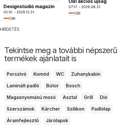
OBI akciós újság
Designstúdió magazin
07.17. - 2026.08.31.
02.10. - 2026.12.31.
OBI
OBI
HIRDETÉS
Tekintse meg a további népszerű
termékek ajánlatait is
Porszívó
Komód
WC
Zuhanykabin
Laminált padló
Bútor
Bosch
Magasnyomású mosó
Asztal
Grill
Dió
Szerszámok
Kärcher
Szilikon
Padlólap
Áramfejlesztő
Járólapok