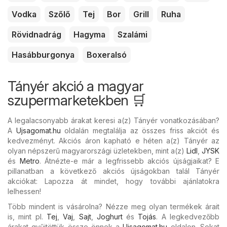
Vodka
Szőlő
Tej
Bor
Grill
Ruha
Rövidnadrág
Hagyma
Szalámi
Hasábburgonya
Boxeralsó
Tányér akció a magyar
szupermarketekben 🛒
A legalacsonyabb árakat keresi a(z) Tányér vonatkozásában?
A
Ujsagomat.hu
oldalán megtalálja az összes friss akciót és
kedvezményt. Akciós áron kapható e héten a(z) Tányér az
olyan népszerű magyarországi üzletekben, mint a(z)
Lidl
,
JYSK
és
Metro
. Átnézte-e már a legfrissebb akciós újságjaikat? E
pillanatban a következő akciós újságokban talál Tányér
akciókat: Lapozza át mindet, hogy további ajánlatokra
lelhessen!
Több mindent is vásárolna? Nézze meg olyan termékek árait
is, mint pl.
Tej
,
Vaj
,
Sajt
,
Joghurt
és
Tojás
. A legkedvezőbb
árakat gyűjtöttük össze önnek a
Ujsagomat.hu
oldalon. Sokat