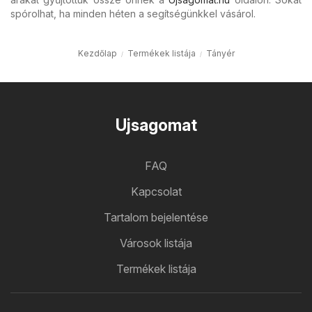
spórolhat, ha minden héten a segítségünkkel vásárol.
Kezdőlap
Termékek listája
Tányér
Ujsagomat
FAQ
Kapcsolat
Tartalom bejelentése
Városok listája
Termékek listája