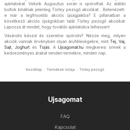
ajánlatokat. Velünk Augusztus során is spórolhat. Az alábbi
boltok kínálnak jelenleg Törley pezsgő akciókat: . Belenézett-
e már a legfrissebb akciós újságjaikba? E pillanatban a
következő akciós újságokban talál Törley pezsgő akciókat:
Lapozza át mindet, hogy további ajánlatokra lelhessen!
Vásárolni készül és szeretne spórolni? Nézze meg, milyen
akciók vannak érvényben olyan áruféleségekre, mint
Tej
,
Vaj
,
Sajt
,
Joghurt
és
Tojás
. A
Ujsagomat.hu
megkeresi önnek a
kedvezményes árakat minden termékre, minden nap.
Kezdőlap
Termékek listája
Törley pezsgő
Ujsagomat
FAQ
Kapcsolat