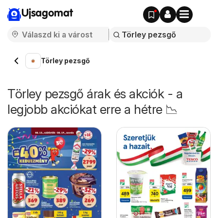
Ujsagomat
Törley pezsgő
Törley pezsgő árak és akciók - a
legjobb akciókat erre a hétre 📉