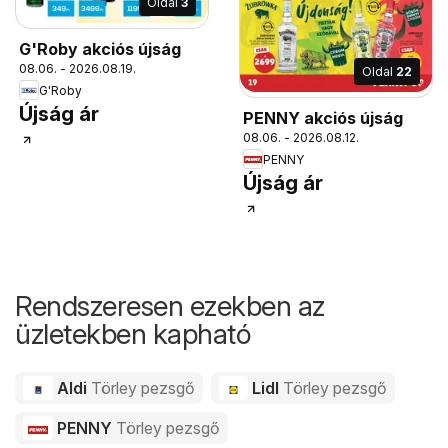
Oldal
3
G'Roby akciós újság
08.06. - 2026.08.19.
Oldal
22
G'Roby
Újság ár
PENNY akciós újság
08.06. - 2026.08.12.
PENNY
Újság ár
Rendszeresen ezekben az
üzletekben kapható
Aldi
Törley pezsgő
Lidl
Törley pezsgő
PENNY
Törley pezsgő