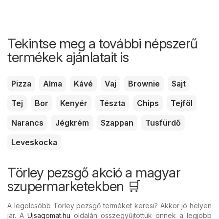
Tekintse meg a további népszerű
termékek ajánlatait is
Pizza
Alma
Kávé
Vaj
Brownie
Sajt
Tej
Bor
Kenyér
Tészta
Chips
Tejföl
Narancs
Jégkrém
Szappan
Tusfürdő
Leveskocka
Törley pezsgő akció a magyar
szupermarketekben 🛒
A legolcsóbb Törley pezsgő terméket keresi? Akkor jó helyen
jár. A
Ujsagomat.hu
oldalán összegyűjtöttük önnek a legjobb