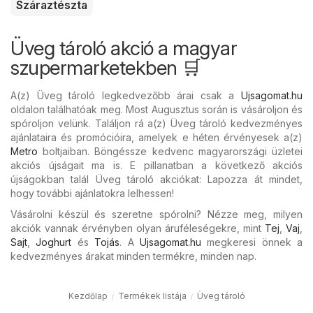
Száraztészta
Üveg tároló akció a magyar
szupermarketekben 🛒
A(z) Üveg tároló legkedvezőbb árai csak a
Ujsagomat.hu
oldalon találhatóak meg. Most Augusztus során is vásároljon és
spóroljon velünk. Találjon rá a(z) Üveg tároló kedvezményes
ajánlataira és promócióira, amelyek e héten érvényesek a(z)
Metro
boltjaiban. Böngéssze kedvenc magyarországi üzletei
akciós újságait ma is. E pillanatban a következő akciós
újságokban talál Üveg tároló akciókat: Lapozza át mindet,
hogy további ajánlatokra lelhessen!
Vásárolni készül és szeretne spórolni? Nézze meg, milyen
akciók vannak érvényben olyan áruféleségekre, mint
Tej
,
Vaj
,
Sajt
,
Joghurt
és
Tojás
. A
Ujsagomat.hu
megkeresi önnek a
kedvezményes árakat minden termékre, minden nap.
Kezdőlap
Termékek listája
Üveg tároló