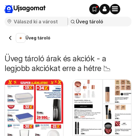
Ujsagomat
Üveg tároló
Üveg tároló árak és akciók - a
legjobb akciókat erre a hétre 📉