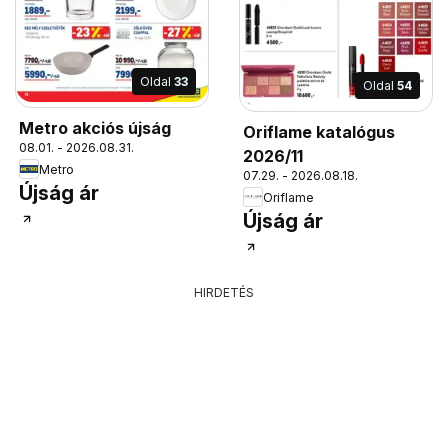
Oldal
33
Oldal
54
Metro akciós újság
Oriflame katalógus
08.01. - 2026.08.31.
2026/11
Metro
07.29. - 2026.08.18.
Újság ár
Oriflame
Újság ár
HIRDETÉS