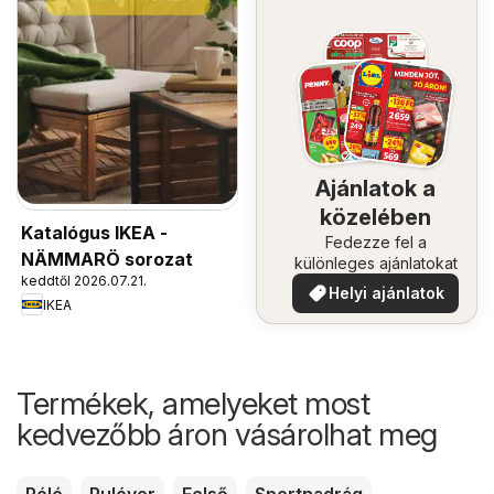
Ajánlatok a
közelében
Katalógus IKEA -
Fedezze fel a
NÄMMARÖ sorozat
különleges ajánlatokat
keddtől 2026.07.21.
Helyi ajánlatok
IKEA
Termékek, amelyeket most
kedvezőbb áron vásárolhat meg