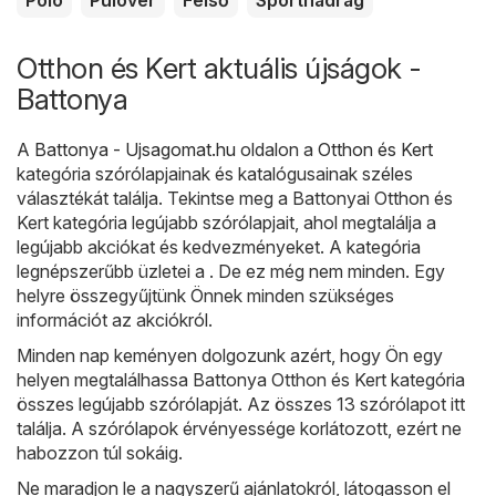
Póló
Pulóver
Felső
Sportnadrág
Otthon és Kert aktuális újságok -
Battonya
A
Battonya - Ujsagomat.hu
oldalon a
Otthon és Kert
kategória szórólapjainak és katalógusainak széles
választékát találja. Tekintse meg a Battonyai Otthon és
Kert kategória legújabb szórólapjait, ahol megtalálja a
legújabb akciókat és kedvezményeket. A kategória
legnépszerűbb üzletei a . De ez még nem minden. Egy
helyre összegyűjtünk Önnek minden szükséges
információt az akciókról.
Minden nap keményen dolgozunk azért, hogy Ön egy
helyen megtalálhassa Battonya Otthon és Kert kategória
összes legújabb szórólapját. Az összes 13 szórólapot itt
találja. A szórólapok érvényessége korlátozott, ezért ne
habozzon túl sokáig.
Ne maradjon le a nagyszerű ajánlatokról, látogasson el