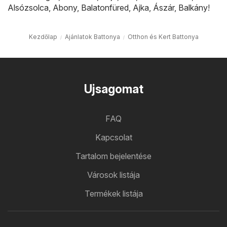
Alsózsolca
,
Abony
,
Balatonfüred
,
Ajka
,
Ászár
,
Balkány
!
Kezdőlap
Ajánlatok Battonya
Otthon és Kert Battonya
Ujsagomat
FAQ
Kapcsolat
Tartalom bejelentése
Városok listája
Termékek listája