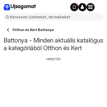
Ujsagomat
Otthon és Kert Battonya
Battonya - Minden aktuális katalógus
a kategóriából Otthon és Kert
HIRDETÉS