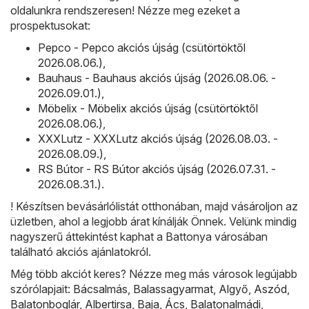
oldalunkra rendszeresen! Nézze meg ezeket a
prospektusokat:
Pepco - Pepco akciós újság (csütörtöktől
2026.08.06.)
,
Bauhaus - Bauhaus akciós újság (2026.08.06. -
2026.09.01.)
,
Möbelix - Möbelix akciós újság (csütörtöktől
2026.08.06.)
,
XXXLutz - XXXLutz akciós újság (2026.08.03. -
2026.08.09.)
,
RS Bútor - RS Bútor akciós újság (2026.07.31. -
2026.08.31.)
.
! Készítsen bevásárlólistát otthonában, majd vásároljon az
üzletben, ahol a legjobb árat kínálják Önnek. Velünk mindig
nagyszerű áttekintést kaphat a Battonya városában
található akciós ajánlatokról.
Még több akciót keres? Nézze meg más városok legújabb
szórólapjait:
Bácsalmás
,
Balassagyarmat
,
Algyő
,
Aszód
,
Balatonboglár
,
Albertirsa
,
Baja
,
Ács
,
Balatonalmádi
,