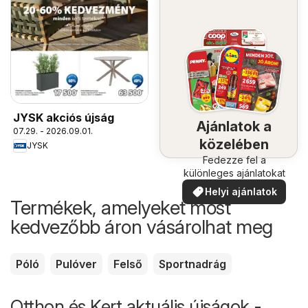
JYSK akciós újság
Ajánlatok a
07.29. - 2026.09.01.
közelében
JYSK
Fedezze fel a
különleges ajánlatokat
Helyi ajánlatok
Termékek, amelyeket most
kedvezőbb áron vásárolhat meg
Póló
Pulóver
Felső
Sportnadrág
Otthon és Kert aktuális újságok -