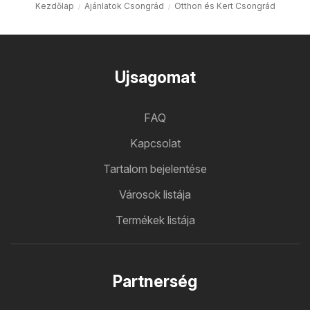
Kezdőlap
Ajánlatok Csongrád
Otthon és Kert Csongrád
Ujsagomat
FAQ
Kapcsolat
Tartalom bejelentése
Városok listája
Termékek listája
Partnerség