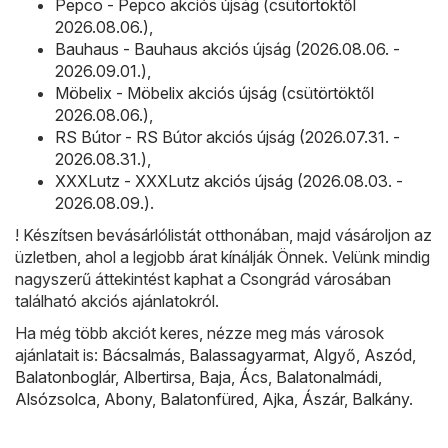
Pepco - Pepco akciós újság (csütörtöktől
2026.08.06.)
,
Bauhaus - Bauhaus akciós újság (2026.08.06. -
2026.09.01.)
,
Möbelix - Möbelix akciós újság (csütörtöktől
2026.08.06.)
,
RS Bútor - RS Bútor akciós újság (2026.07.31. -
2026.08.31.)
,
XXXLutz - XXXLutz akciós újság (2026.08.03. -
2026.08.09.)
.
! Készítsen bevásárlólistát otthonában, majd vásároljon az
üzletben, ahol a legjobb árat kínálják Önnek. Velünk mindig
nagyszerű áttekintést kaphat a Csongrád városában
található akciós ajánlatokról.
Ha még több akciót keres, nézze meg más városok
ajánlatait is:
Bácsalmás
,
Balassagyarmat
,
Algyő
,
Aszód
,
Balatonboglár
,
Albertirsa
,
Baja
,
Ács
,
Balatonalmádi
,
Alsózsolca
,
Abony
,
Balatonfüred
,
Ajka
,
Ászár
,
Balkány
.