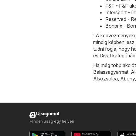
F&F - F&F akc
Intersport - I
Reserved - Re
Bonprix - Bon
! A kedvezményekrő
mindig képben lesz
tudni fogja, hogy h
és Divat kategóriá
Ha még több akciót 
Balassagyarmat
,
A
Alsózsolca
,
Abony
Ujsagomat
Minden újság egy helyen