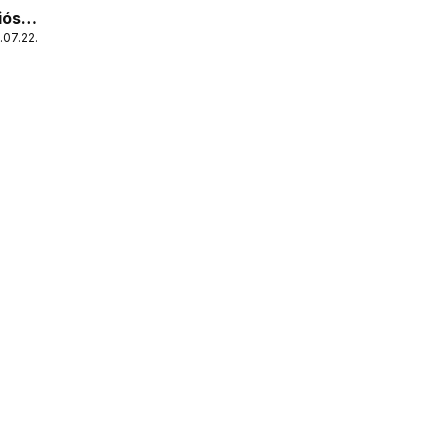
iós
.07.22.