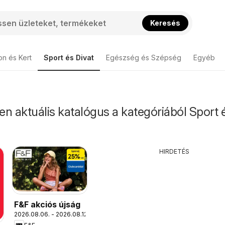
Keresés
on és Kert
Sport és Divat
Egészség és Szépség
Egyéb
n aktuális katalógus a kategóriából Sport 
HIRDETÉS
F&F akciós újság
2026.08.06. - 2026.08.12.