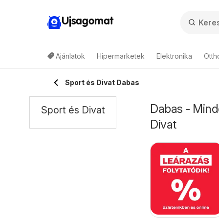
Ujsagomat
Ajánlatok
Hipermarketek
Elektronika
Otth
Sport és Divat Dabas
Dabas - Minde
Sport és Divat
Divat