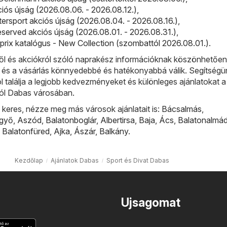
iós újság (2026.08.06. - 2026.08.12.)
,
ntersport akciós újság (2026.08.04. - 2026.08.16.)
,
served akciós újság (2026.08.01. - 2026.08.31.)
,
prix katalógus - New Collection (szombattól 2026.08.01.)
.
l és akciókról szóló naprakész információknak köszönhetőe
, és a vásárlás könnyedebbé és hatékonyabbá válik. Segítségü
ol találja a legjobb kedvezményeket és különleges ajánlatokat a
ból Dabas városában.
keres, nézze meg más városok ajánlatait is:
Bácsalmás
,
lgyő
,
Aszód
,
Balatonboglár
,
Albertirsa
,
Baja
,
Ács
,
Balatonalmád
,
Balatonfüred
,
Ajka
,
Ászár
,
Balkány
.
Kezdőlap
Ajánlatok Dabas
Sport és Divat Dabas
Ujsagomat