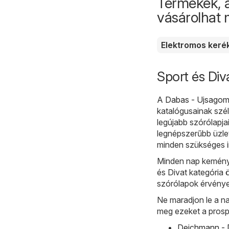
Termékek, 
vásárolhat
Elektromos keré
Sport és Div
A
Dabas - Ujsagom
katalógusainak szél
legújabb szórólapja
legnépszerűbb üzle
minden szükséges i
Minden nap kemény
és Divat kategória ö
szórólapok érvénye
Ne maradjon le a na
meg ezeket a prosp
Deichmann - D