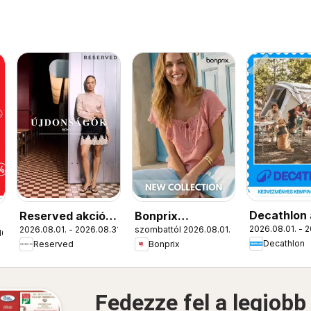
Decathlon 
Reserved akciós
Bonprix
2026.08.01. - 2
2026.08.01. - 2026.08.31.
szombattól 2026.08.01.
újság
újság
katalógus - New
16.
Decathlon
Reserved
Bonprix
Collection
Fedezze fel a legjobb