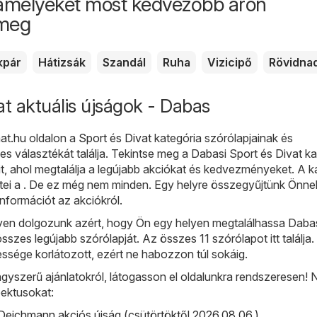
amelyeket most kedvezőbb áron
 meg
kpár
Hátizsák
Szandál
Ruha
Vizicipő
Rövidna
at aktuális újságok - Dabas
at.hu
oldalon a
Sport és Divat
kategória szórólapjainak és
es választékát találja. Tekintse meg a Dabasi Sport és Divat ka
it, ahol megtalálja a legújabb akciókat és kedvezményeket. A k
tei a . De ez még nem minden. Egy helyre összegyűjtünk Önne
nformációt az akciókról.
en dolgozunk azért, hogy Ön egy helyen megtalálhassa Daba
sszes legújabb szórólapját. Az összes 11 szórólapot itt találja.
ssége korlátozott, ezért ne habozzon túl sokáig.
gyszerű ajánlatokról, látogasson el oldalunkra rendszeresen!
ektusokat:
eichmann akciós újság (csütörtöktől 2026.08.06.)
,