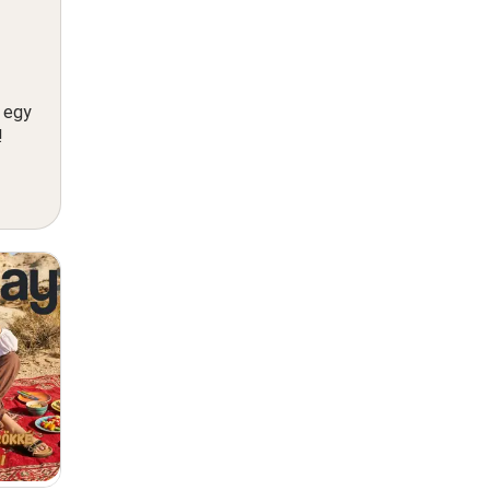
n egy
!