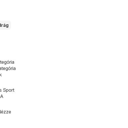
drág
tegória
ategória
k
s Sport
 A
 Nézze