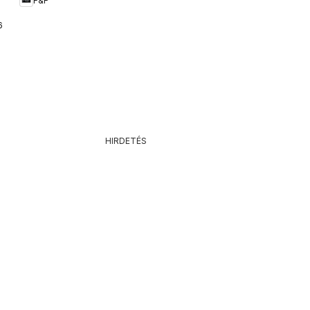
F&F
6.
HIRDETÉS