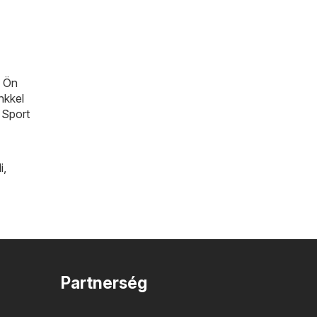
n Ön
nkkel
 Sport
i
,
Partnerség