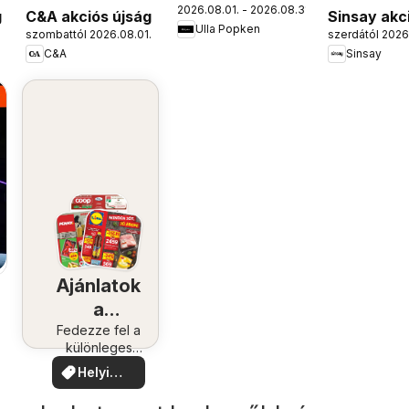
2026.08.01. - 2026.08.31.
akciós újság
g
C&A akciós újság
Sinsay akc
Ulla Popken
.
szombattól 2026.08.01.
szerdától 2026
újság
C&A
Sinsay
Ajánlatok
a
közelében
Fedezze fel a
különleges
ajánlatokat
Helyi
ajánlatok