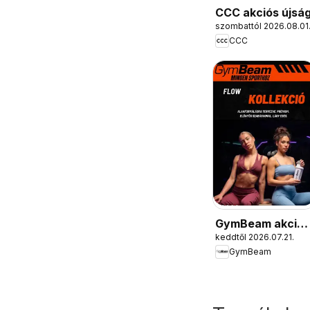
CCC akciós újsá
szombattól 2026.08.01
CCC
GymBeam akciós
keddtől 2026.07.21.
újság
GymBeam