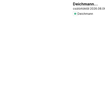
Deichmann
csütörtöktől 2026.08.0
akciós újság
Deichmann