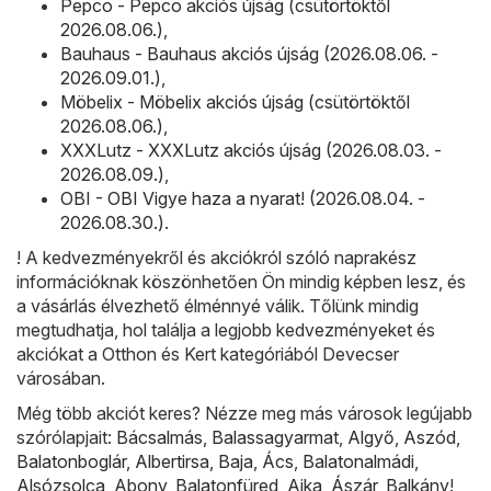
Pepco - Pepco akciós újság (csütörtöktől
2026.08.06.)
,
Bauhaus - Bauhaus akciós újság (2026.08.06. -
2026.09.01.)
,
Möbelix - Möbelix akciós újság (csütörtöktől
2026.08.06.)
,
XXXLutz - XXXLutz akciós újság (2026.08.03. -
2026.08.09.)
,
OBI - OBI Vigye haza a nyarat! (2026.08.04. -
2026.08.30.)
.
! A kedvezményekről és akciókról szóló naprakész
információknak köszönhetően Ön mindig képben lesz, és
a vásárlás élvezhető élménnyé válik. Tőlünk mindig
megtudhatja, hol találja a legjobb kedvezményeket és
akciókat a Otthon és Kert kategóriából Devecser
városában.
Még több akciót keres? Nézze meg más városok legújabb
szórólapjait:
Bácsalmás
,
Balassagyarmat
,
Algyő
,
Aszód
,
Balatonboglár
,
Albertirsa
,
Baja
,
Ács
,
Balatonalmádi
,
Alsózsolca
,
Abony
,
Balatonfüred
,
Ajka
,
Ászár
,
Balkány
!