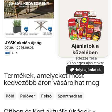
JYSK akciós újság
Ajánlatok a
07.29. - 2026.09.01.
közelében
JYSK
Fedezze fel a
különleges ajánlatokat
Helyi ajánlatok
Termékek, amelyeket most
kedvezőbb áron vásárolhat meg
Póló
Pulóver
Felső
Sportnadrág
Otthon és Kert aktuális újságok -