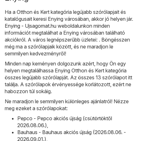
Ha a Otthon és Kert kategória legújabb szórólapjait és
katalógusait keresi Enying városában, akkor jó helyen jár.
Enying - Ujsagomat.hu
weboldalunkon minden
információt megtalálhat a Enying városában található
akciókról. A város legnépszerűbb üzletei: . Böngésszen
még ma a szórólapjaik között, és ne maradjon le
semmilyen kedvezményről!
Minden nap keményen dolgozunk azért, hogy Ön egy
helyen megtalálhassa Enying Otthon és Kert kategória
összes legújabb szórólapját. Az összes 13 szórólapot itt
találja. A szórólapok érvényessége korlátozott, ezért ne
habozzon túl sokáig.
Ne maradjon le semmilyen különleges ajánlatról! Nézze
meg ezeket a szórólapokat:
Pepco - Pepco akciós újság (csütörtöktől
2026.08.06.)
,
Bauhaus - Bauhaus akciós újság (2026.08.06. -
2026.09.01.)
,