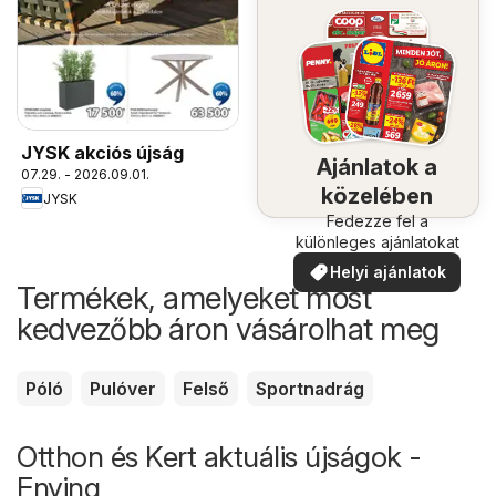
JYSK akciós újság
Ajánlatok a
07.29. - 2026.09.01.
közelében
JYSK
Fedezze fel a
különleges ajánlatokat
Helyi ajánlatok
Termékek, amelyeket most
kedvezőbb áron vásárolhat meg
Póló
Pulóver
Felső
Sportnadrág
Otthon és Kert aktuális újságok -
Enying