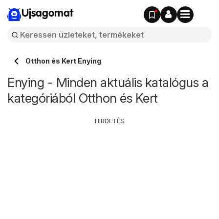
Ujsagomat
Otthon és Kert Enying
Enying - Minden aktuális katalógus a
kategóriából Otthon és Kert
HIRDETÉS