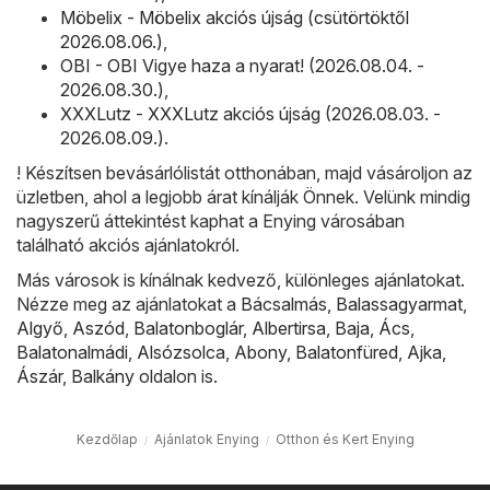
Möbelix - Möbelix akciós újság (csütörtöktől
2026.08.06.)
,
OBI - OBI Vigye haza a nyarat! (2026.08.04. -
2026.08.30.)
,
XXXLutz - XXXLutz akciós újság (2026.08.03. -
2026.08.09.)
.
! Készítsen bevásárlólistát otthonában, majd vásároljon az
üzletben, ahol a legjobb árat kínálják Önnek. Velünk mindig
nagyszerű áttekintést kaphat a Enying városában
található akciós ajánlatokról.
Más városok is kínálnak kedvező, különleges ajánlatokat.
Nézze meg az ajánlatokat a
Bácsalmás
,
Balassagyarmat
,
Algyő
,
Aszód
,
Balatonboglár
,
Albertirsa
,
Baja
,
Ács
,
Balatonalmádi
,
Alsózsolca
,
Abony
,
Balatonfüred
,
Ajka
,
Ászár
,
Balkány
oldalon is.
Kezdőlap
Ajánlatok Enying
Otthon és Kert Enying