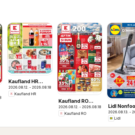
Kaufland HR
2026.08.12. - 2026.08.18.
akciós újság
Kaufland HR
8.
Kaufland RO
Lidl Nonfo
2026.08.12. - 2026.08.18.
akciós újság
2026.08.13. - 2
kínálatunk
Kaufland RO
Lidl