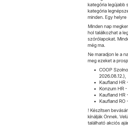
kategória legújabb 
kategória legnépsz
minden. Egy helyre
Minden nap megkeres
hol találkozhat a le
szórólapokat. Minde
még ma.
Ne maradjon le a na
meg ezeket a prosp
COOP Szolnok
2026.08.12.)
,
Kaufland HR -
Konzum HR - 
Kaufland HR -
Kaufland RO -
! Készítsen bevásár
kínálják Önnek. Vel
található akciós ajá