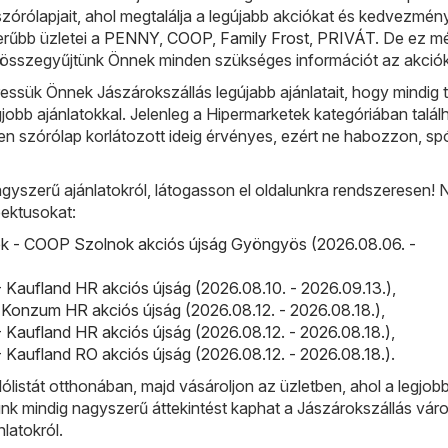
szórólapjait, ahol megtalálja a legújabb akciókat és kedvezmén
erűbb üzletei a
PENNY
,
COOP
,
Family Frost
,
PRIVÁT
. De ez m
 összegyűjtünk Önnek minden szükséges információt az akciók
sük Önnek Jászárokszállás legújabb ajánlatait, hogy mindig t
gjobb ajánlatokkal. Jelenleg a Hipermarketek kategóriában talál
n szórólap korlátozott ideig érvényes, ezért ne habozzon, sp
gyszerű ajánlatokról, látogasson el oldalunkra rendszeresen!
ektusokat:
 - COOP Szolnok akciós újság Gyöngyös (2026.08.06. -
 Kaufland HR akciós újság (2026.08.10. - 2026.09.13.)
,
Konzum HR akciós újság (2026.08.12. - 2026.08.18.)
,
 Kaufland HR akciós újság (2026.08.12. - 2026.08.18.)
,
 Kaufland RO akciós újság (2026.08.12. - 2026.08.18.)
.
lólistát otthonában, majd vásároljon az üzletben, ahol a legjobb
ünk mindig nagyszerű áttekintést kaphat a Jászárokszállás vá
nlatokról.