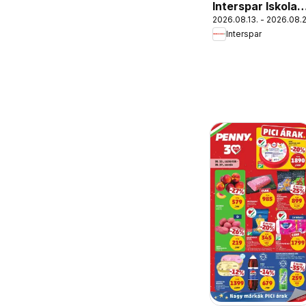
Interspar Iskola
2026.08.13. - 2026.08.
katalógus
Interspar