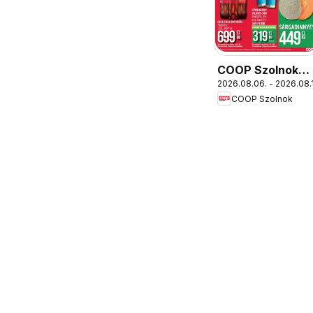
COOP Szolnok
2026.08.06. - 2026.08.
akciós újság
COOP Szolnok
Gyöngyös