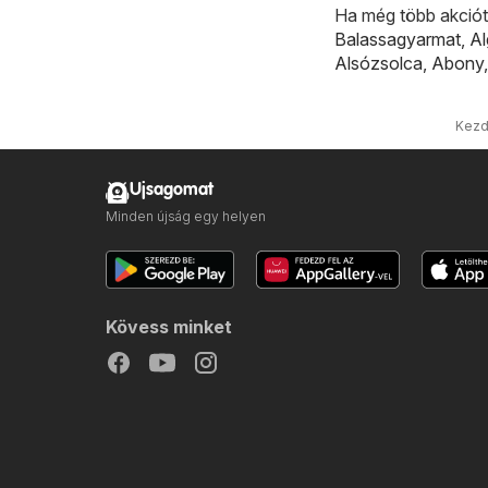
Ha még több akciót 
Balassagyarmat
,
A
Alsózsolca
,
Abony
Kezd
Ujsagomat
Minden újság egy helyen
Kövess minket