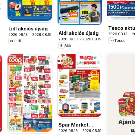
26.
Tesco aktu
Lidl akciós újság
Aldi akciós újság
2026.08.13. - 2
2026.08.13. - 2026.08.19.
akciós újs
2026.08.13. - 2026.08.19.
Tesco
Lidl
Aldi
Ajánl
Spar Market
a
2026.08.13. - 2026.08.19.
akciós újság