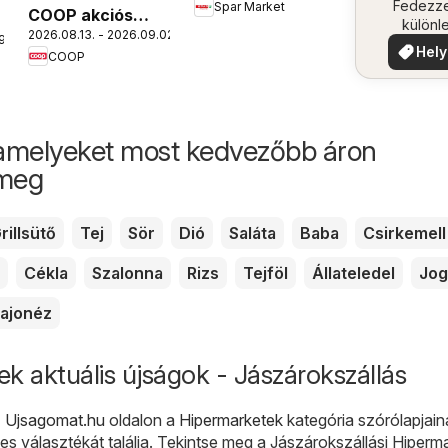
közel
Fedezze
Spar Market
COOP akciós
különl
2026.08.13. - 2026.09.02.
újság
9.
ajánla
Hely
COOP
aján
amelyeket most kedvezőbb áron
 meg
rillsütő
Tej
Sör
Dió
Saláta
Baba
Csirkemell
Cékla
Szalonna
Rizs
Tejföl
Állateledel
Jog
ajonéz
k aktuális újságok - Jászárokszállás
- Ujsagomat.hu
oldalon a
Hipermarketek
kategória szórólapjain
es választékát találja. Tekintse meg a Jászárokszállási Hiperm