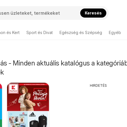
Keresés
hon és Kert
Sport és Divat
Egészség és Szépség
Egyéb
ás - Minden aktuális katalógus a kategóriá
ek
HIRDETÉS