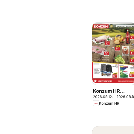
Konzum HR
2026.08.12. - 2026.08.1
akciós újság
Konzum HR