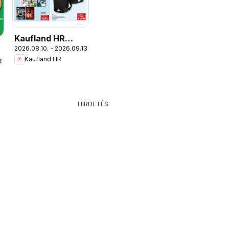
Kaufland HR
2026.08.10. - 2026.09.13.
akciós újság
Kaufland HR
12.
HIRDETÉS