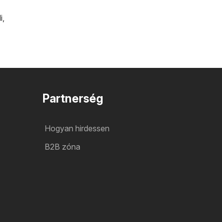
i
,
Partnerség
Hogyan hirdessen
B2B zóna