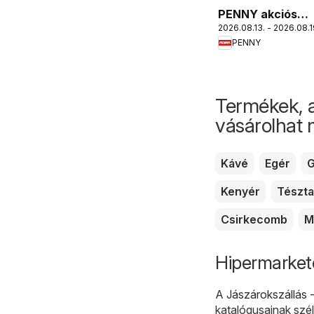
PENNY akciós
2026.08.13. - 2026.08.1
újság
PENNY
Termékek, 
vásárolhat
Kávé
Egér
G
Kenyér
Tészta
Csirkecomb
M
Hipermarkete
A
Jászárokszállás 
katalógusainak szél