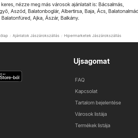
keres, nézze meg más városok ajánlatait is:
Bácsalmás
,
lgyő
,
Aszód
,
Balatonboglár
,
Albertirsa
,
Baja
,
Ács
,
Balatonalmád
,
Balatonfüred
,
Ajka
,
Ászár
,
Balkány
.
őlap
Ajánlatok Jászárokszállás
Hipermarketek Jászárokszállás
Ujsagomat
FAQ
Kapcsolat
Tartalom bejelentése
Városok listája
Termékek listája