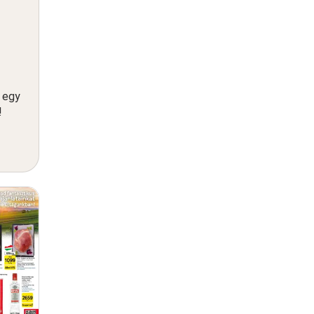
n egy
!