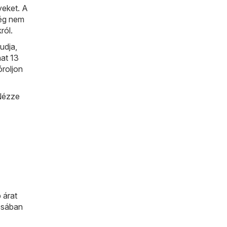
yeket. A
ég nem
ról.
udja,
hat 13
óroljon
 Nézze
 árat
rosában