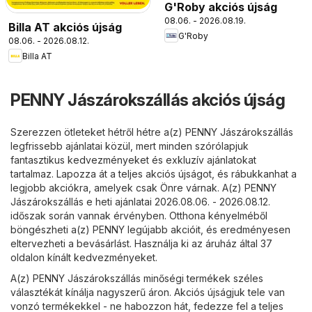
G'Roby akciós újság
08.06. - 2026.08.19.
Billa AT akciós újság
G'Roby
08.06. - 2026.08.12.
Billa AT
PENNY Jászárokszállás akciós újság
Szerezzen ötleteket hétről hétre a(z) PENNY Jászárokszállás
legfrissebb ajánlatai közül, mert minden szórólapjuk
fantasztikus kedvezményeket és exkluzív ajánlatokat
tartalmaz. Lapozza át a teljes akciós újságot, és rábukkanhat a
legjobb akciókra, amelyek csak Önre várnak. A(z) PENNY
Jászárokszállás e heti ajánlatai 2026.08.06. - 2026.08.12.
időszak során vannak érvényben. Otthona kényelméből
böngészheti a(z) PENNY legújabb akcióit, és eredményesen
eltervezheti a bevásárlást. Használja ki az áruház által 37
oldalon kínált kedvezményeket.
A(z) PENNY Jászárokszállás minőségi termékek széles
választékát kínálja nagyszerű áron. Akciós újságjuk tele van
vonzó termékekkel - ne habozzon hát, fedezze fel a teljes