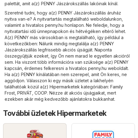
palettát, amit a(z) PENNY Jászárokszállás lakóinak kínál.
Szeretné tudni, hogy a(z) PENNY Jászárokszállás áruház
nyitva van-e? A nyitvartartás megtalálható weboldalunkon,
valamint a hivatalos
penny.hu
honlapon. Ne feledje, hogy a
nyitvatartási idő ünnepnapokon és hétvégéken eltérő lehet.
A(z) PENNY más városokban is megtalálható, így például a
következőkben: Nálunk mindig megtalálja a(z) PENNY
Jászárokszállás legfrissebb akciós újságját. Naponta
összegyűjtjük ezeket, így Ön nem marad le egyetlen akcióról
sem. Ha viszont több információra van szüksége a(z) PENNY
kapcsán, érdemes felkeresni a hivatalos
penny.hu
weboldalt.
Ha a(z) PENNY kínálatában nem szerepel, amit Ön keres, ne
aggódjon. Válasszon ki egy másik üzletet a lakhelyén
találhatóak közül a(z)
Hipermarketek
kategóriában:
Family
Frost
,
PRIVÁT
,
COOP
. Nézze át akciós újságjaikat, mert
ezekben akár még kedvezőbb ajánlatokra bukkanhat.
További üzletek Hipermarketek