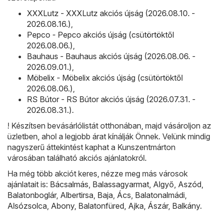
XXXLutz - XXXLutz akciós újság (2026.08.10. -
2026.08.16.)
,
Pepco - Pepco akciós újság (csütörtöktől
2026.08.06.)
,
Bauhaus - Bauhaus akciós újság (2026.08.06. -
2026.09.01.)
,
Möbelix - Möbelix akciós újság (csütörtöktől
2026.08.06.)
,
RS Bútor - RS Bútor akciós újság (2026.07.31. -
2026.08.31.)
.
! Készítsen bevásárlólistát otthonában, majd vásároljon az
üzletben, ahol a legjobb árat kínálják Önnek. Velünk mindig
nagyszerű áttekintést kaphat a Kunszentmárton
városában található akciós ajánlatokról.
Ha még több akciót keres, nézze meg más városok
ajánlatait is:
Bácsalmás
,
Balassagyarmat
,
Algyő
,
Aszód
,
Balatonboglár
,
Albertirsa
,
Baja
,
Ács
,
Balatonalmádi
,
Alsózsolca
,
Abony
,
Balatonfüred
,
Ajka
,
Ászár
,
Balkány
.