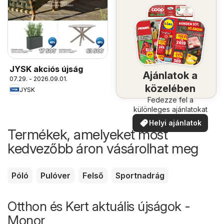
JYSK akciós újság
Ajánlatok a
07.29. - 2026.09.01.
közelében
JYSK
Fedezze fel a
különleges ajánlatokat
Helyi ajánlatok
Termékek, amelyeket most
kedvezőbb áron vásárolhat meg
Póló
Pulóver
Felső
Sportnadrág
Otthon és Kert aktuális újságok -
Monor