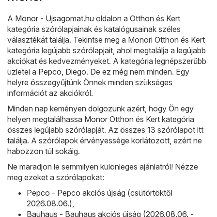
A
Monor - Ujsagomat.hu
oldalon a
Otthon és Kert
kategória szórólapjainak és katalógusainak széles
választékát találja. Tekintse meg a Monori Otthon és Kert
kategória legújabb szórólapjait, ahol megtalálja a legújabb
akciókat és kedvezményeket. A kategória legnépszerűbb
üzletei a
Pepco
,
Diego
. De ez még nem minden. Egy
helyre összegyűjtünk Önnek minden szükséges
információt az akciókról.
Minden nap keményen dolgozunk azért, hogy Ön egy
helyen megtalálhassa Monor Otthon és Kert kategória
összes legújabb szórólapját. Az összes 13 szórólapot itt
találja. A szórólapok érvényessége korlátozott, ezért ne
habozzon túl sokáig.
Ne maradjon le semmilyen különleges ajánlatról! Nézze
meg ezeket a szórólapokat:
Pepco - Pepco akciós újság (csütörtöktől
2026.08.06.)
,
Bauhaus - Bauhaus akciós újság (2026.08.06. -