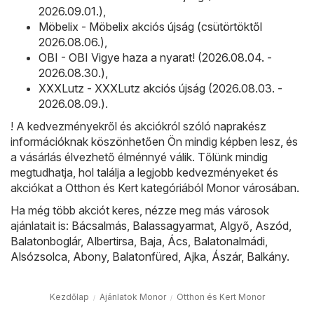
2026.09.01.)
,
Möbelix - Möbelix akciós újság (csütörtöktől
2026.08.06.)
,
OBI - OBI Vigye haza a nyarat! (2026.08.04. -
2026.08.30.)
,
XXXLutz - XXXLutz akciós újság (2026.08.03. -
2026.08.09.)
.
! A kedvezményekről és akciókról szóló naprakész
információknak köszönhetően Ön mindig képben lesz, és
a vásárlás élvezhető élménnyé válik. Tőlünk mindig
megtudhatja, hol találja a legjobb kedvezményeket és
akciókat a Otthon és Kert kategóriából Monor városában.
Ha még több akciót keres, nézze meg más városok
ajánlatait is:
Bácsalmás
,
Balassagyarmat
,
Algyő
,
Aszód
,
Balatonboglár
,
Albertirsa
,
Baja
,
Ács
,
Balatonalmádi
,
Alsózsolca
,
Abony
,
Balatonfüred
,
Ajka
,
Ászár
,
Balkány
.
Kezdőlap
Ajánlatok Monor
Otthon és Kert Monor