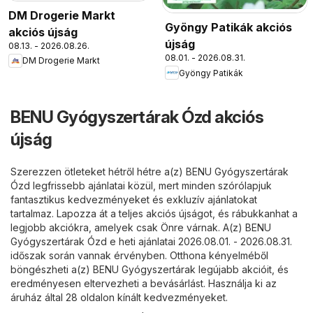
DM Drogerie Markt
Gyöngy Patikák akciós
akciós újság
újság
08.13. - 2026.08.26.
08.01. - 2026.08.31.
DM Drogerie Markt
Gyöngy Patikák
BENU Gyógyszertárak Ózd akciós
újság
Szerezzen ötleteket hétről hétre a(z) BENU Gyógyszertárak
Ózd legfrissebb ajánlatai közül, mert minden szórólapjuk
fantasztikus kedvezményeket és exkluzív ajánlatokat
tartalmaz. Lapozza át a teljes akciós újságot, és rábukkanhat a
legjobb akciókra, amelyek csak Önre várnak. A(z) BENU
Gyógyszertárak Ózd e heti ajánlatai 2026.08.01. - 2026.08.31.
időszak során vannak érvényben. Otthona kényelméből
böngészheti a(z) BENU Gyógyszertárak legújabb akcióit, és
eredményesen eltervezheti a bevásárlást. Használja ki az
áruház által 28 oldalon kínált kedvezményeket.