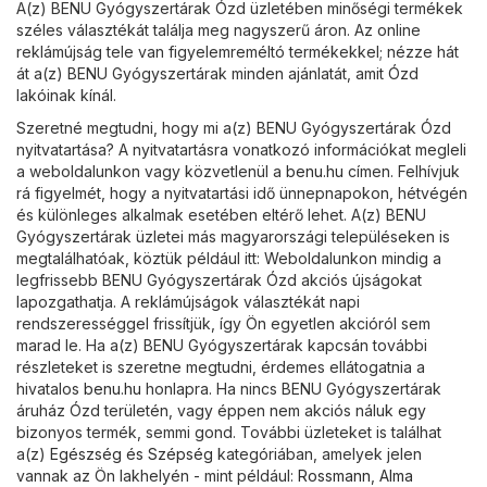
A(z) BENU Gyógyszertárak Ózd üzletében minőségi termékek
széles választékát találja meg nagyszerű áron. Az online
reklámújság tele van figyelemreméltó termékekkel; nézze hát
át a(z) BENU Gyógyszertárak minden ajánlatát, amit Ózd
lakóinak kínál.
Szeretné megtudni, hogy mi a(z) BENU Gyógyszertárak Ózd
nyitvatartása? A nyitvatartásra vonatkozó információkat megleli
a weboldalunkon vagy közvetlenül a
benu.hu
címen. Felhívjuk
rá figyelmét, hogy a nyitvatartási idő ünnepnapokon, hétvégén
és különleges alkalmak esetében eltérő lehet. A(z) BENU
Gyógyszertárak üzletei más magyarországi településeken is
megtalálhatóak, köztük például itt: Weboldalunkon mindig a
legfrissebb BENU Gyógyszertárak Ózd akciós újságokat
lapozgathatja. A reklámújságok választékát napi
rendszerességgel frissítjük, így Ön egyetlen akcióról sem
marad le. Ha a(z) BENU Gyógyszertárak kapcsán további
részleteket is szeretne megtudni, érdemes ellátogatnia a
hivatalos
benu.hu
honlapra. Ha nincs BENU Gyógyszertárak
áruház Ózd területén, vagy éppen nem akciós náluk egy
bizonyos termék, semmi gond. További üzleteket is találhat
a(z)
Egészség és Szépség
kategóriában, amelyek jelen
vannak az Ön lakhelyén - mint például:
Rossmann
,
Alma