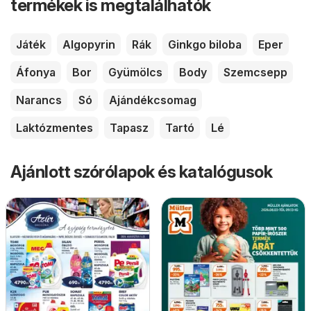
termékek is megtalálhatók
Játék
Algopyrin
Rák
Ginkgo biloba
Eper
Áfonya
Bor
Gyümölcs
Body
Szemcsepp
Narancs
Só
Ajándékcsomag
Laktózmentes
Tapasz
Tartó
Lé
Ajánlott szórólapok és katalógusok