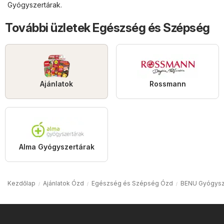
Gyógyszertárak
.
További üzletek Egészség és Szépség
Ajánlatok
Rossmann
Alma Gyógyszertárak
Kezdőlap
Ajánlatok Ózd
Egészség és Szépség Ózd
BENU Gyógysz