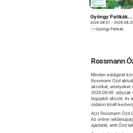
Gyöngy Patikák
2026.08.01. - 2026.08.31
akciós újság
Gyöngy Patikák
Rossmann Óz
Minden eddiginél kön
Rossmann Ózd aktuáli
akciókat, amelyeket a
2026.09.06. időszak
legújabb akcióit, és 
oldalon kínált kedve
A(z) Rossmann Ózd üz
Az online reklámújsá
ajánlatát, amit Ózd la