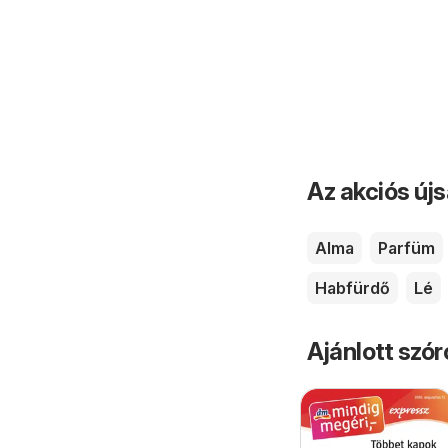
Az akciós új
Alma
Parfüm
Habfürdő
Lé
Ajánlott szó