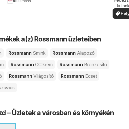
köze
Fedezze
Rossmann
külön
.
ajánla
Hely
ajá
mékek a(z) Rossmann üzleteiben
m
Rossmann
Smink
Rossmann
Alapozó
ém
Rossmann
CC krém
Rossmann
Bronzosító
tó
Rossmann
Világosító
Rossmann
Ecset
szivacs
 – Üzletek a városban és környékén