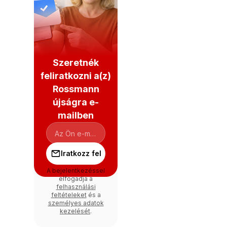
Szeretnék
feliratkozni a(z)
Rossmann
újságra e-
mailben
Iratkozz fel
A bejelentkezéssel
elfogadja a
felhasználási
feltételeket
és a
személyes adatok
kezelését
.