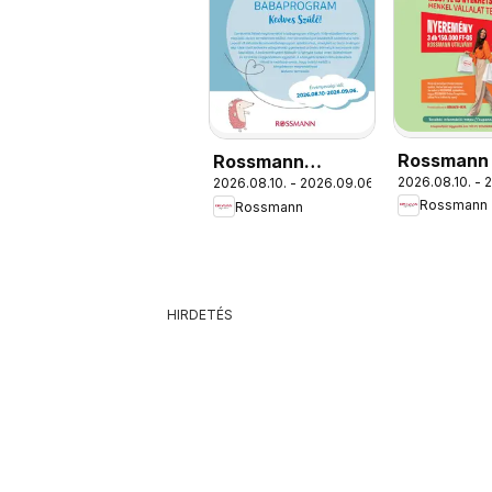
Rossmann
Rossmann
2026.08.10. - 
2026.08.10. - 2026.09.06.
Napok
Babaprogram
Rossmann
Rossmann
HIRDETÉS