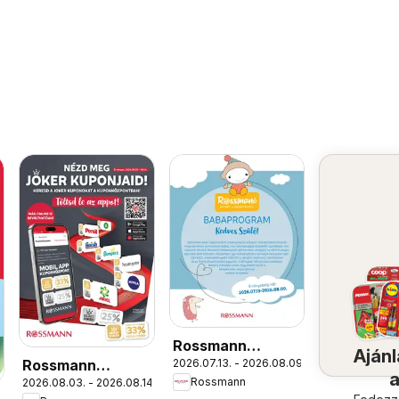
Rossmann
Ajánl
Rossmann
2026.07.13. - 2026.08.09.
Babaprogram
Rossmann
2026.08.03. - 2026.08.14.
Szórólap