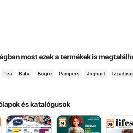
ságban most ezek a termékek is megtalálh
Tea
Baba
Bögre
Pampers
Joghurt
Izzadásg
rólapok és katalógusok