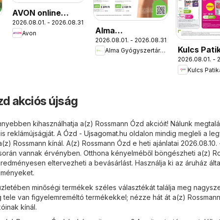
AVON online
2026.08.01. - 2026.08.31.
katalógus 2026
Alma
Avon
augusztusi
.
2026.08.01. - 2026.08.31.
Gyógyszertárak
Kulcs Pati
Alma Gyógyszertárak
akciós újság
2026.08.01. - 
akciós újs
Kulcs Patik
d akciós újság
nyebben kihasználhatja a(z) Rossmann Ózd akcióit! Nálunk megtalál
s reklámújságját. A
Ózd - Ujsagomat.hu
oldalon mindig megleli a leg
(z) Rossmann kínál. A(z) Rossmann Ózd e heti ajánlatai 2026.08.10. 
 során vannak érvényben. Otthona kényelméből böngészheti a(z) 
eredményesen eltervezheti a bevásárlást. Használja ki az áruház álta
zményeket.
letében minőségi termékek széles választékát találja meg nagysze
g tele van figyelemreméltó termékekkel; nézze hát át a(z) Rossman
kóinak kínál.