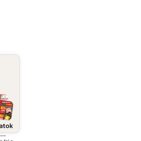
atok
a