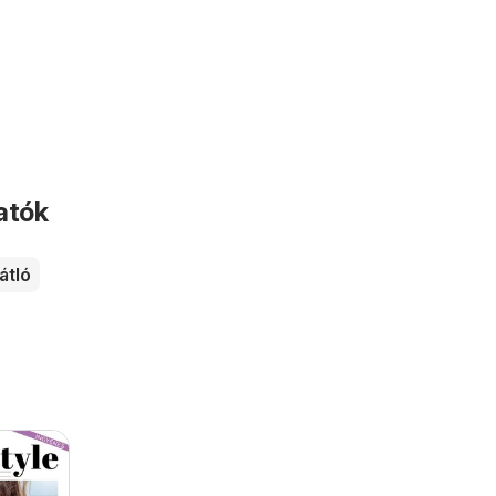
atók
átló