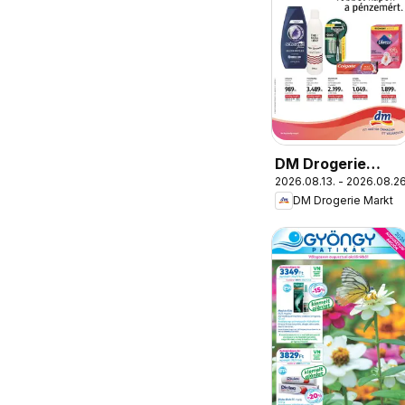
DM Drogerie
2026.08.13. - 2026.08.26
Markt akciós
DM Drogerie Markt
újság