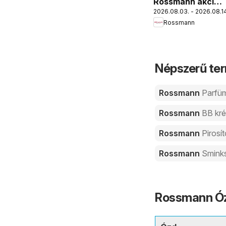
Rossmann akciós
2026.08.03. - 2026.08.14
újság
Rossmann
Népszerű ter
Rossmann
Parfü
Rossmann
BB kr
Rossmann
Pirosí
Rossmann
Smink
Rossmann Ózd