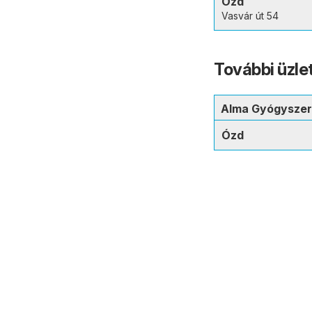
Ózd
Vasvár út 54
További üzle
Alma Gyógyszer
Ózd