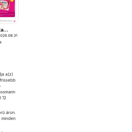
ka
2026.08.31.
ág
a
ja a(z)
frissebb
-
Rossmann
l 12
rű áron.
n minden