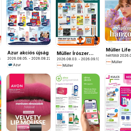
Müller Life
Azur akciós újság
Müller Írószer
hétfőtől 2026.
magazin
2026.08.05. - 2026.08.22.
.
2026.08.03. - 2026.09.13.
ajánlatok
Müller
Azur
Müller