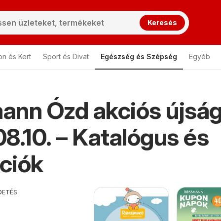
Keresés
on és Kert
Sport és Divat
Egészség és Szépség
Egyéb
ann Ózd akciós újsá
8.10. – Katalógus és
ciók
DETÉS