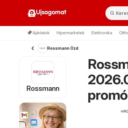
Ujsagomat
Ajánlatok
Hipermarketek
Elektronika
Otth
Rossmann Ózd
Rossm
2026.0
Rossmann
promó
HIR