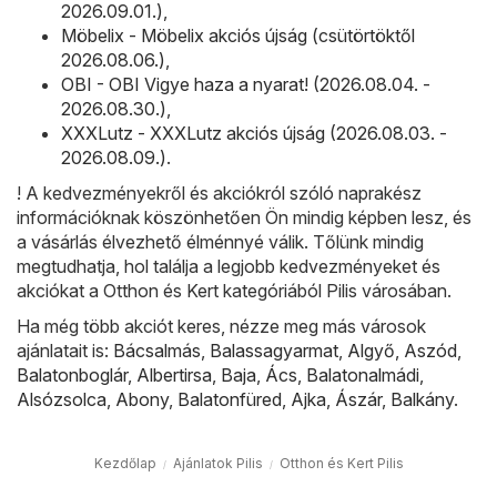
2026.09.01.)
,
Möbelix - Möbelix akciós újság (csütörtöktől
2026.08.06.)
,
OBI - OBI Vigye haza a nyarat! (2026.08.04. -
2026.08.30.)
,
XXXLutz - XXXLutz akciós újság (2026.08.03. -
2026.08.09.)
.
! A kedvezményekről és akciókról szóló naprakész
információknak köszönhetően Ön mindig képben lesz, és
a vásárlás élvezhető élménnyé válik. Tőlünk mindig
megtudhatja, hol találja a legjobb kedvezményeket és
akciókat a Otthon és Kert kategóriából Pilis városában.
Ha még több akciót keres, nézze meg más városok
ajánlatait is:
Bácsalmás
,
Balassagyarmat
,
Algyő
,
Aszód
,
Balatonboglár
,
Albertirsa
,
Baja
,
Ács
,
Balatonalmádi
,
Alsózsolca
,
Abony
,
Balatonfüred
,
Ajka
,
Ászár
,
Balkány
.
Kezdőlap
Ajánlatok Pilis
Otthon és Kert Pilis