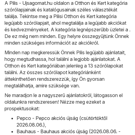
A
Pilis - Ujsagomat.hu
oldalon a
Otthon és Kert
kategória
szórólapjainak és katalógusainak széles választékát
találja. Tekintse meg a Pilisi Otthon és Kert kategória
legújabb szórólapjait, ahol megtalálja a legújabb akciókat
és kedvezményeket. A kategória legnépszerűbb üzletei a .
De ez még nem minden. Egy helyre összegyűjtünk Önnek
minden szükséges információt az akciókról.
Minden nap megkeressük Önnek Pilis legújabb ajánlatait,
hogy megtudhassa, hol találni a legjobb ajánlatokat. A
Otthon és Kert kategóriában jelenleg a 13 szórólapokat
találni. Az összes szórólapot kategóriánként
áttekinthetően rendszerezzük, így Ön gyorsan
megtalálhatja, amire szüksége van.
Ne maradjon le a nagyszerű ajánlatokról, látogasson el
oldalunkra rendszeresen! Nézze meg ezeket a
prospektusokat:
Pepco - Pepco akciós újság (csütörtöktől
2026.08.06.)
,
Bauhaus - Bauhaus akciós újság (2026.08.06. -