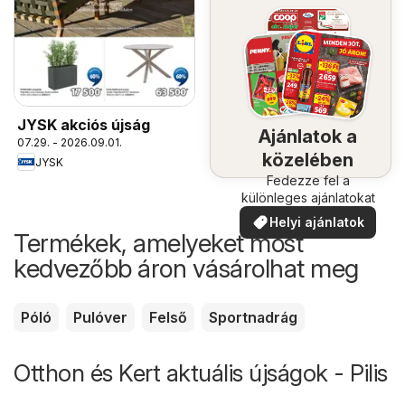
JYSK akciós újság
Ajánlatok a
07.29. - 2026.09.01.
közelében
JYSK
Fedezze fel a
különleges ajánlatokat
Helyi ajánlatok
Termékek, amelyeket most
kedvezőbb áron vásárolhat meg
Póló
Pulóver
Felső
Sportnadrág
Otthon és Kert aktuális újságok - Pilis