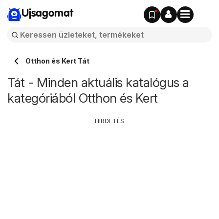
Ujsagomat
Otthon és Kert Tát
Tát - Minden aktuális katalógus a
kategóriából Otthon és Kert
HIRDETÉS