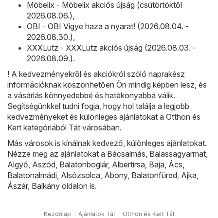
Möbelix - Möbelix akciós újság (csütörtöktől
2026.08.06.)
,
OBI - OBI Vigye haza a nyarat! (2026.08.04. -
2026.08.30.)
,
XXXLutz - XXXLutz akciós újság (2026.08.03. -
2026.08.09.)
.
! A kedvezményekről és akciókról szóló naprakész
információknak köszönhetően Ön mindig képben lesz, és
a vásárlás könnyedebbé és hatékonyabbá válik.
Segítségünkkel tudni fogja, hogy hol találja a legjobb
kedvezményeket és különleges ajánlatokat a Otthon és
Kert kategóriából Tát városában.
Más városok is kínálnak kedvező, különleges ajánlatokat.
Nézze meg az ajánlatokat a
Bácsalmás
,
Balassagyarmat
,
Algyő
,
Aszód
,
Balatonboglár
,
Albertirsa
,
Baja
,
Ács
,
Balatonalmádi
,
Alsózsolca
,
Abony
,
Balatonfüred
,
Ajka
,
Ászár
,
Balkány
oldalon is.
Kezdőlap
Ajánlatok Tát
Otthon és Kert Tát