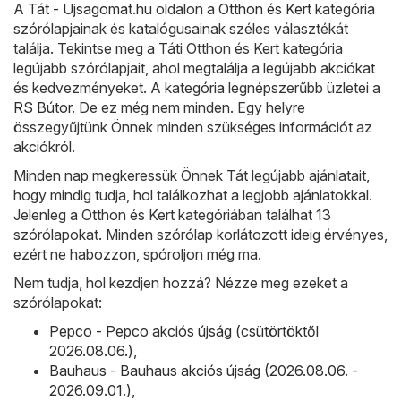
A
Tát - Ujsagomat.hu
oldalon a
Otthon és Kert
kategória
szórólapjainak és katalógusainak széles választékát
találja. Tekintse meg a Táti Otthon és Kert kategória
legújabb szórólapjait, ahol megtalálja a legújabb akciókat
és kedvezményeket. A kategória legnépszerűbb üzletei a
RS Bútor
. De ez még nem minden. Egy helyre
összegyűjtünk Önnek minden szükséges információt az
akciókról.
Minden nap megkeressük Önnek Tát legújabb ajánlatait,
hogy mindig tudja, hol találkozhat a legjobb ajánlatokkal.
Jelenleg a Otthon és Kert kategóriában találhat 13
szórólapokat. Minden szórólap korlátozott ideig érvényes,
ezért ne habozzon, spóroljon még ma.
Nem tudja, hol kezdjen hozzá? Nézze meg ezeket a
szórólapokat:
Pepco - Pepco akciós újság (csütörtöktől
2026.08.06.)
,
Bauhaus - Bauhaus akciós újság (2026.08.06. -
2026.09.01.)
,