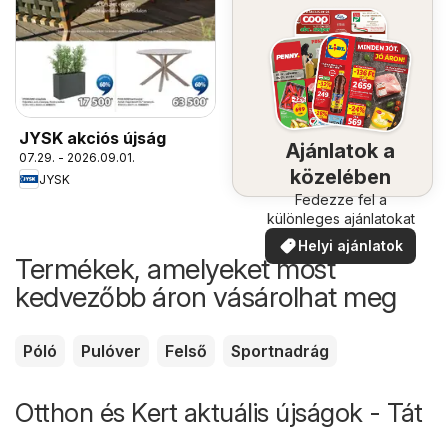
JYSK akciós újság
Ajánlatok a
07.29. - 2026.09.01.
közelében
JYSK
Fedezze fel a
különleges ajánlatokat
Helyi ajánlatok
Termékek, amelyeket most
kedvezőbb áron vásárolhat meg
Póló
Pulóver
Felső
Sportnadrág
Otthon és Kert aktuális újságok - Tát