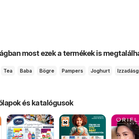
ságban most ezek a termékek is megtalálh
Tea
Baba
Bögre
Pampers
Joghurt
Izzadásg
rólapok és katalógusok