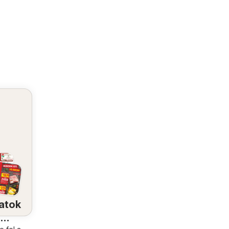
atok
a