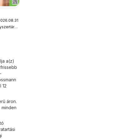
2026.08.31.
tárak
Alma Gyógyszertárak
ág
ja a(z)
gfrissebb
-
Rossmann
l 12
rű áron.
n minden
tó
atartási
i