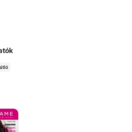
atók
átló