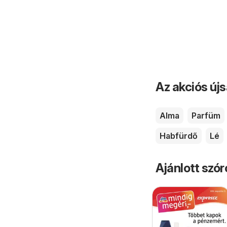
Az akciós új
Alma
Parfüm
Habfürdő
Lé
Ajánlott szó