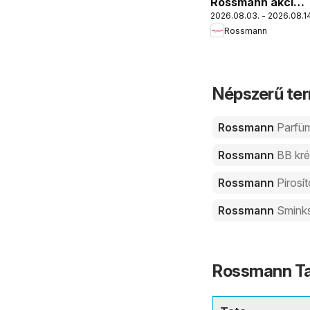
Rossmann akciós
2026.08.03. - 2026.08.14
újság
Rossmann
Népszerű ter
Rossmann
Parfü
Rossmann
BB kr
Rossmann
Pirosí
Rossmann
Smink
Rossmann Tat