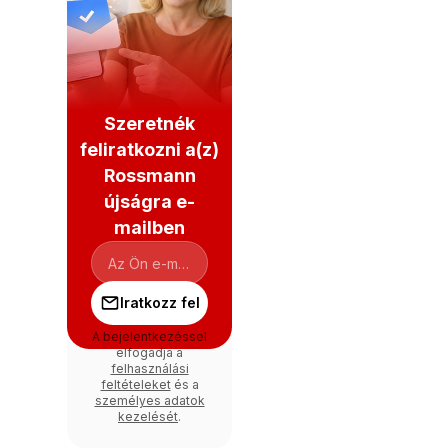
Szeretnék
feliratkozni a(z)
Rossmann
újságra e-
mailben
Iratkozz fel
A bejelentkezéssel
elfogadja a
felhasználási
feltételeket
és a
személyes adatok
kezelését
.