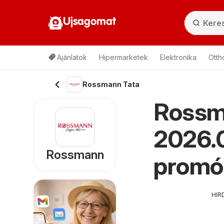
Ujsagomat
Ajánlatok
Hipermarketek
Elektronika
Otth
Rossmann Tata
Rossma
2026.0
Rossmann
promó
HIR