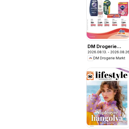
DM Drogerie
2026.08.13. - 2026.08.26
Markt akciós
DM Drogerie Markt
újság