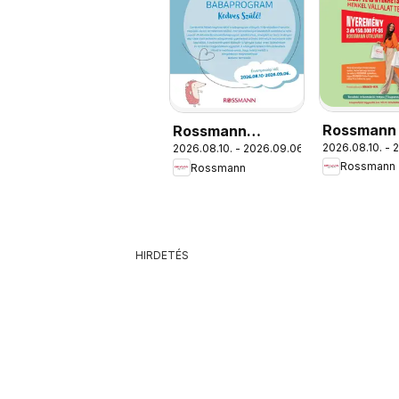
Rossmann
Rossmann
2026.08.10. - 
2026.08.10. - 2026.09.06.
Napok
Babaprogram
Rossmann
Rossmann
HIRDETÉS