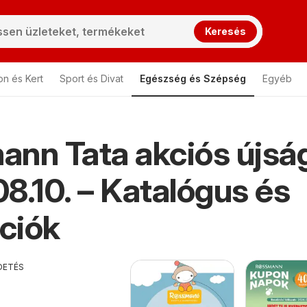
Keresés
on és Kert
Sport és Divat
Egészség és Szépség
Egyéb
nn Tata akciós újsá
8.10. – Katalógus és
ciók
DETÉS