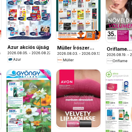
Azur akciós újság
Müller Írószer
Oriflame
2026.08.05. - 2026.08.22.
.
2026.08.03. - 2026.09.13.
ajánlatok
2026.08.19. - 
katalógus
Azur
Müller
Oriflame
2026/12