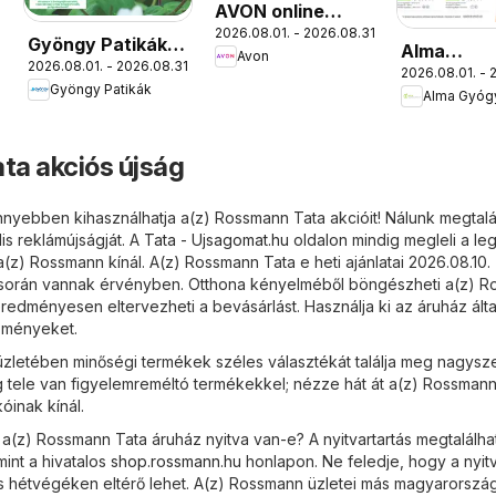
AVON online
2026.08.01. - 2026.08.31.
katalógus 2026
Gyöngy Patikák
Alma
Avon
augusztusi
2026.08.01. - 2026.08.31.
akciós újság
2026.08.01. - 
Gyógyszer
Gyöngy Patikák
akciós újs
ta akciós újság
nyebben kihasználhatja a(z) Rossmann Tata akcióit! Nálunk megtalál
is reklámújságját. A
Tata - Ujsagomat.hu
oldalon mindig megleli a le
(z) Rossmann kínál. A(z) Rossmann Tata e heti ajánlatai 2026.08.10. 
 során vannak érvényben. Otthona kényelméből böngészheti a(z) 
eredményesen eltervezheti a bevásárlást. Használja ki az áruház álta
zményeket.
zletében minőségi termékek széles választékát találja meg nagysze
g tele van figyelemreméltó termékekkel; nézze hát át a(z) Rossman
kóinak kínál.
 a(z) Rossmann Tata áruház nyitva van-e? A nyitvartartás megtalálha
int a hivatalos
shop.rossmann.hu
honlapon. Ne feledje, hogy a nyitv
 hétvégéken eltérő lehet. A(z) Rossmann üzletei más magyarország