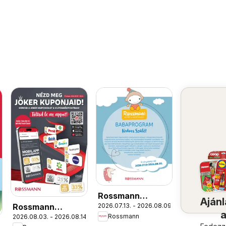
Rossmann
Ajánl
Rossmann
2026.07.13. - 2026.08.09.
Babaprogram
Rossmann
2026.08.03. - 2026.08.14.
Szórólap