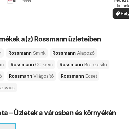
köze
Fedezze
Rossmann
külön
.
ajánla
Hely
ajá
mékek a(z) Rossmann üzleteiben
m
Rossmann
Smink
Rossmann
Alapozó
ém
Rossmann
CC krém
Rossmann
Bronzosító
tó
Rossmann
Világosító
Rossmann
Ecset
szivacs
a – Üzletek a városban és környékén