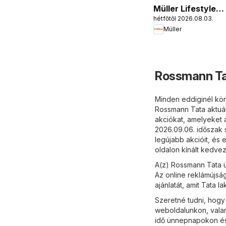
Müller Lifestyle
hétfőtől 2026.08.03.
magazin
Müller
Rossmann Ta
Minden eddiginél kön
Rossmann Tata aktuál
akciókat, amelyeket a
2026.09.06. időszak
legújabb akcióit, és 
oldalon kínált kedve
A(z) Rossmann Tata ü
Az online reklámújsá
ajánlatát, amit Tata la
Szeretné tudni, hogy
weboldalunkon, valam
idő ünnepnapokon és