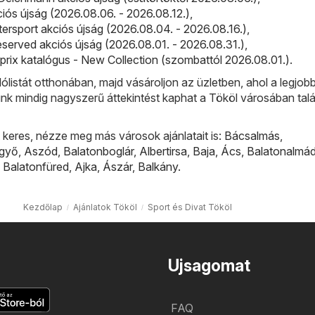
iós újság (2026.08.06. - 2026.08.12.)
,
ntersport akciós újság (2026.08.04. - 2026.08.16.)
,
served akciós újság (2026.08.01. - 2026.08.31.)
,
prix katalógus - New Collection (szombattól 2026.08.01.)
.
lólistát otthonában, majd vásároljon az üzletben, ahol a legjobb
ünk mindig nagyszerű áttekintést kaphat a Tököl városában tal
keres, nézze meg más városok ajánlatait is:
Bácsalmás
,
lgyő
,
Aszód
,
Balatonboglár
,
Albertirsa
,
Baja
,
Ács
,
Balatonalmád
,
Balatonfüred
,
Ajka
,
Ászár
,
Balkány
.
Kezdőlap
Ajánlatok Tököl
Sport és Divat Tököl
Ujsagomat
FAQ