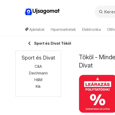
Ujsagomat
Ajánlatok
Hipermarketek
Elektronika
Otth
Sport és Divat Tököl
Tököl - Minde
Sport és Divat
Divat
C&A
Deichmann
H&M
Kik