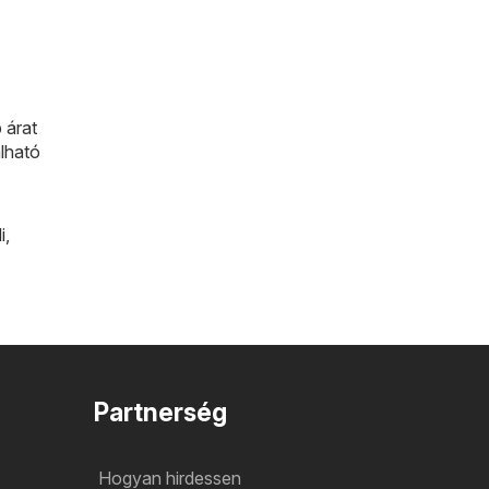
 árat
álható
i
,
Partnerség
Hogyan hirdessen