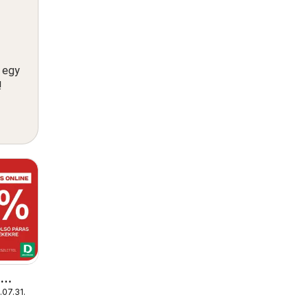
n egy
!
n
.07.31.
ág