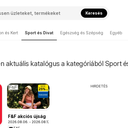
Keresés
on és Kert
Sport és Divat
Egészség és Szépség
Egyéb
n aktuális katalógus a kategóriából Sport é
HIRDETÉS
F&F akciós újság
2026.08.06. - 2026.08.12.