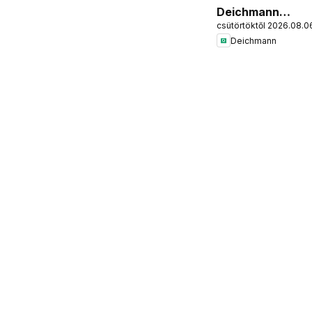
Deichmann
csütörtöktől 2026.08.0
akciós újság
Deichmann