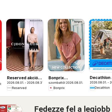
Decathlon 
Reserved akciós
Bonprix
2026.08.01. - 2
2026.08.01. - 2026.08.31.
szombattól 2026.08.01.
újság
újság
katalógus - New
16.
Decathlon
Reserved
Bonprix
Collection
Fedezze fel a legjobb