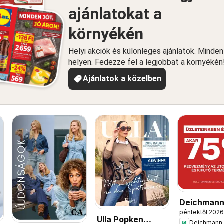
ajánlatokat a
környékén
Helyi akciók és különleges ajánlatok. Minde
helyen. Fedezze fel a legjobbat a környékén
Ajánlatok a közelben
Deichman
péntektől 2026
akciós újs
Ulla Popken
Deichmann