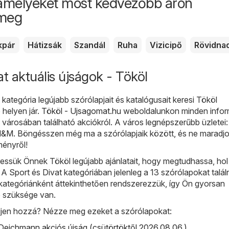
amelyeket most kedvezőbb áron
 meg
kpár
Hátizsák
Szandál
Ruha
Vizicipő
Rövidna
at aktuális újságok - Tököl
 kategória legújabb szórólapjait és katalógusait keresi Tököl
 helyen jár.
Tököl - Ujsagomat.hu
weboldalunkon minden infor
 városában található akciókról. A város legnépszerűbb üzletei
H&M
. Böngésszen még ma a szórólapjaik között, és ne maradjo
ényről!
sük Önnek Tököl legújabb ajánlatait, hogy megtudhassa, hol t
 A Sport és Divat kategóriában jelenleg a 13 szórólapokat talál
kategóriánként áttekinthetően rendszerezzük, így Ön gyorsan
e szüksége van.
djen hozzá? Nézze meg ezeket a szórólapokat:
eichmann akciós újság (csütörtöktől 2026.08.06.)
,