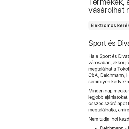
Termékek, 
vásárolhat
Elektromos keré
Sport és Div
Ha a Sport és Divat
városában, akkor jó
megtalálhat a Tököl
C&A
,
Deichmann
,
semmilyen kedvezm
Minden nap megkeres
legjobb ajánlatokat.
összes szórólapot 
megtalálhatja, amir
Nem tudja, hol kez
Deichmann - D