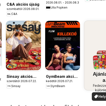
2026.08.01. - 2026.08.31.
akciós újság
g
C&A akciós újság
Ulla Popken
.
szombattól 2026.08.01.
C&A
Ajánl
Sinsay akciós
GymBeam akciós
a
6.
szerdától 2026.07.22.
keddtől 2026.07.21.
újság
újság
közel
Fedezze
Sinsay
GymBeam
különl
ajánla
Hely
aján