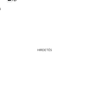
F&F
6.
HIRDETÉS