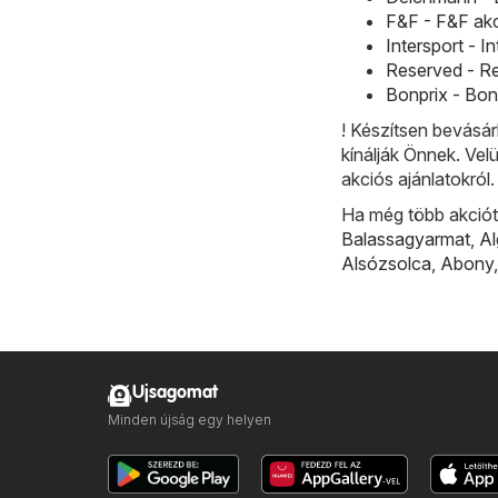
F&F - F&F akc
Intersport - I
Reserved - Re
Bonprix - Bon
! Készítsen bevásár
kínálják Önnek. Vel
akciós ajánlatokról.
Ha még több akciót 
Balassagyarmat
,
A
Alsózsolca
,
Abony
Ujsagomat
Minden újság egy helyen