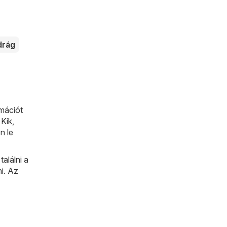
drág
mációt
:
Kik
,
n le
alálni a
ni. Az