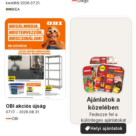
Diego
keddtől 2026.07.21.
IKEA
Ajánlatok a
OBI akciós újság
közelében
07.17. - 2026.08.31.
Fedezze fel a
OBI
különleges ajánlatokat
Helyi ajánlatok