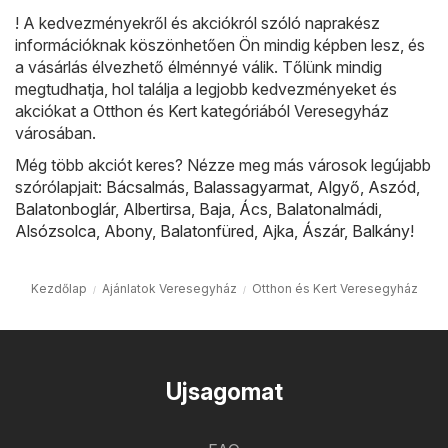
! A kedvezményekről és akciókról szóló naprakész
információknak köszönhetően Ön mindig képben lesz, és
a vásárlás élvezhető élménnyé válik. Tőlünk mindig
megtudhatja, hol találja a legjobb kedvezményeket és
akciókat a Otthon és Kert kategóriából Veresegyház
városában.
Még több akciót keres? Nézze meg más városok legújabb
szórólapjait:
Bácsalmás
,
Balassagyarmat
,
Algyő
,
Aszód
,
Balatonboglár
,
Albertirsa
,
Baja
,
Ács
,
Balatonalmádi
,
Alsózsolca
,
Abony
,
Balatonfüred
,
Ajka
,
Ászár
,
Balkány
!
Kezdőlap
Ajánlatok Veresegyház
Otthon és Kert Veresegyház
Ujsagomat