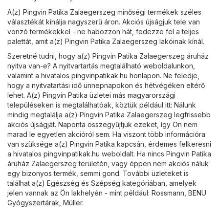
A(z) Pingvin Patika Zalaegerszeg minőségi termékek széles
választékát kínálja nagyszerű áron. Akciós újságjuk tele van
vonzó termékekkel - ne habozzon hát, fedezze fel a teljes
palettát, amit a(z) Pingvin Patika Zalaegerszeg lakóinak kínál.
Szeretné tudni, hogy a(z) Pingvin Patika Zalaegerszeg áruház
nyitva van-e? A nyitvartartás megtalálható weboldalunkon,
valamint a hivatalos
pingvinpatikak.hu
honlapon. Ne feledje,
hogy a nyitvatartási idő ünnepnapokon és hétvégéken eltérő
lehet. A(z) Pingvin Patika üzletei más magyarországi
településeken is megtalálhatóak, köztük például itt: Nálunk
mindig megtalálja a(z) Pingvin Patika Zalaegerszeg legfrissebb
akciós újságját. Naponta összegyűjtjük ezeket, így Ön nem
marad le egyetlen akcióról sem. Ha viszont több információra
van szüksége a(z) Pingvin Patika kapcsán, érdemes felkeresni
a hivatalos
pingvinpatikak.hu
weboldalt. Ha nincs Pingvin Patika
áruház Zalaegerszeg területén, vagy éppen nem akciós náluk
egy bizonyos termék, semmi gond. További üzleteket is
találhat a(z)
Egészség és Szépség
kategóriában, amelyek
jelen vannak az Ön lakhelyén - mint például:
Rossmann
,
BENU
Gyógyszertárak
,
Müller
.