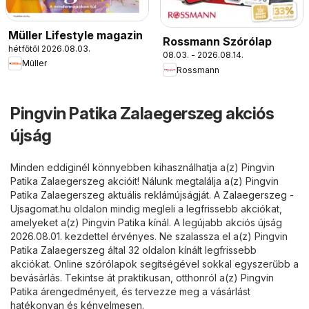
Müller Lifestyle magazin
Rossmann Szórólap
hétfőtől 2026.08.03.
08.03. - 2026.08.14.
Müller
Rossmann
Pingvin Patika Zalaegerszeg akciós
újság
Minden eddiginél könnyebben kihasználhatja a(z) Pingvin
Patika Zalaegerszeg akcióit! Nálunk megtalálja a(z) Pingvin
Patika Zalaegerszeg aktuális reklámújságját. A
Zalaegerszeg -
Ujsagomat.hu
oldalon mindig megleli a legfrissebb akciókat,
amelyeket a(z) Pingvin Patika kínál. A legújabb akciós újság
2026.08.01. kezdettel érvényes. Ne szalassza el a(z) Pingvin
Patika Zalaegerszeg által 32 oldalon kínált legfrissebb
akciókat. Online szórólapok segítségével sokkal egyszerűbb a
bevásárlás. Tekintse át praktikusan, otthonról a(z) Pingvin
Patika árengedményeit, és tervezze meg a vásárlást
hatékonyan és kényelmesen.