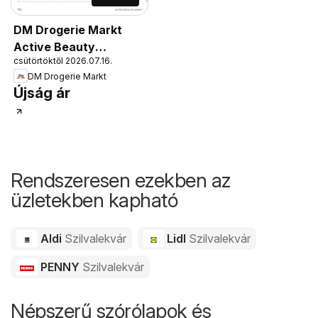
DM Drogerie Markt
Active Beauty
csütörtöktől 2026.07.16.
2026/07-08
DM Drogerie Markt
Újság ár
Rendszeresen ezekben az
üzletekben kapható
Aldi
Szilvalekvár
Lidl
Szilvalekvár
PENNY
Szilvalekvár
Népszerű szórólapok és