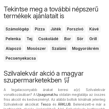
Tekintse meg a további népszerű
termékek ajánlatait is
Számológép
Pizza
Játék
Porszívó
Kávé
Pelenka
Tej
Csokoládé
Bor
Sör
Grill
Alapozó
Mosószer
Szalámi
Mogyorókrém
Pecsenyekacsa
Szilvalekvár akció a magyar
szupermarketekben 🛒
A legalacsonyabb árakat keresi a(z) Szilvalekvár
vonatkozásában? A
Ujsagomat.hu
oldalán megtalálja az összes
friss akciót és kedvezményt. Az alábbi boltok kínálnak jelenleg
Szilvalekvár akciókat:
Tesco
és
ÁRKLUB
. Belenézett-e már a