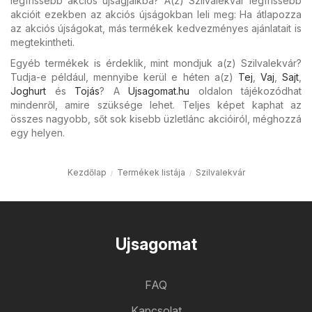
legfrissebb akciós újságjaikba? A(z) Szilvalekvár legfrissebb
akcióit ezekben az akciós újságokban leli meg: Ha átlapozza
az akciós újságokat, más termékek kedvezményes ajánlatait is
megtekintheti.
Egyéb termékek is érdeklik, mint mondjuk a(z) Szilvalekvár?
Tudja-e például, mennyibe kerül e héten a(z)
Tej
,
Vaj
,
Sajt
,
Joghurt
és
Tojás
? A
Ujsagomat.hu
oldalon tájékozódhat
mindenről, amire szüksége lehet. Teljes képet kaphat az
összes nagyobb, sőt sok kisebb üzletlánc akcióiról, méghozzá
egy helyen.
Kezdőlap
Termékek listája
Szilvalekvár
Ujsagomat
FAQ
Kapcsolat