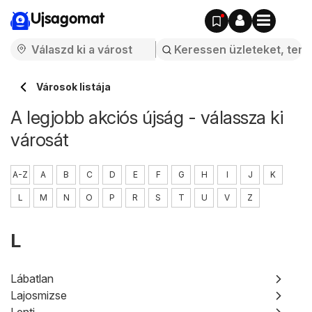
Ujsagomat
Városok listája
A legjobb akciós újság - válassza ki
városát
A-Z
A
B
C
D
E
F
G
H
I
J
K
L
M
N
O
P
R
S
T
U
V
Z
L
Lábatlan
Lajosmizse