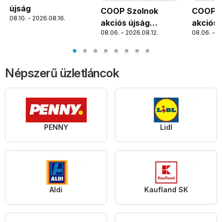
újság
COOP Szolnok
COOP S
08.10. - 2026.08.16.
akciós újság
akciós 
08.06. - 2026.08.12.
08.06. - 2
Szolnok
Debrec
Népszerű üzletláncok
PENNY
Lidl
Aldi
Kaufland SK