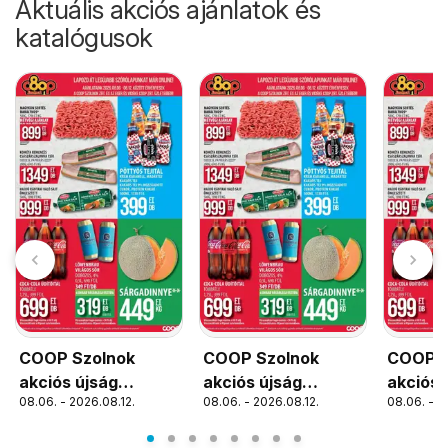
Aktuális akciós ajánlatok és
katalógusok
COOP Szolnok
COOP Szolnok
COOP S
akciós újság
akciós újság
akciós 
08.06. - 2026.08.12.
08.06. - 2026.08.12.
08.06. - 2
Szolnok
Debrecen
Békéss