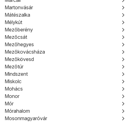
Marcali
Martonvásár
Mátészalka
Mélykút
Mezőberény
Mezőcsát
Mezőhegyes
Mezőkovácsháza
Mezőkövesd
Mezőtúr
Mindszent
Miskolc
Mohács
Monor
Mór
Mórahalom
Mosonmagyaróvár