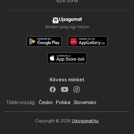
B2B zóna
Ujsagomat
Minden újság egy helyen
Kövess minket
Többi ország:
Česko
Polska
Slovensko
Copyright © 2026
Ujsogomat.hu
.