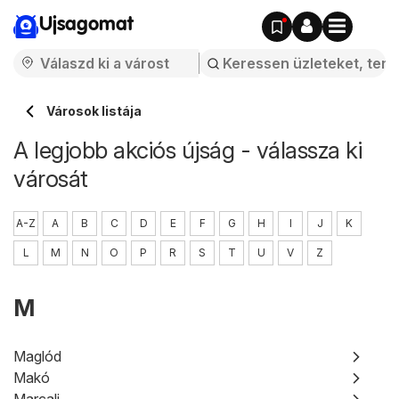
Ujsagomat
Városok listája
A legjobb akciós újság - válassza ki
városát
A-Z
A
B
C
D
E
F
G
H
I
J
K
L
M
N
O
P
R
S
T
U
V
Z
M
Maglód
Makó