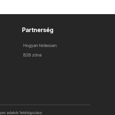
Partnerség
Hogyan hirdessen
B2B zóna
yes adatok feldolgozása