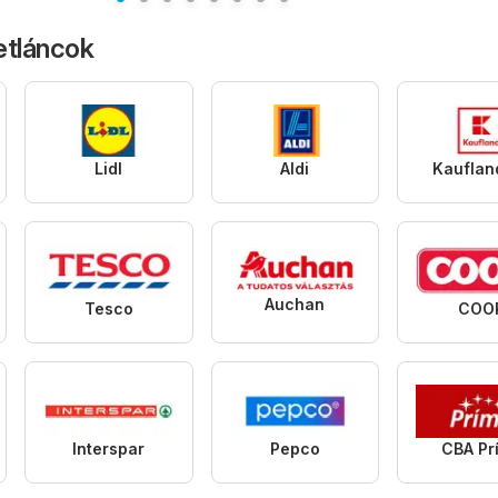
etláncok
Lidl
Aldi
Kauflan
Auchan
Tesco
COO
Interspar
Pepco
CBA Pr