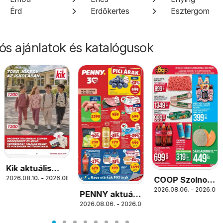
Érd
Erdőkertes
Esztergom
iós ajánlatok és katalógusok
Kik aktuális
6.
2026.08.10. - 2026.08.16.
COOP Szolnok
akciós újság
2026.08.06. - 2026.08.1
akciós újság
PENNY aktuális
Szolnok
2026.08.06. - 2026.08.12.
akciós újság