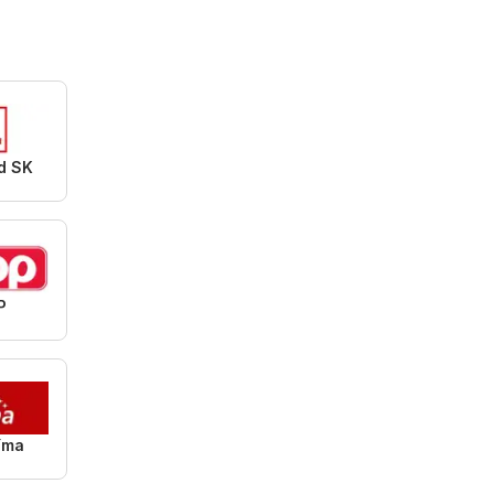
d SK
P
íma