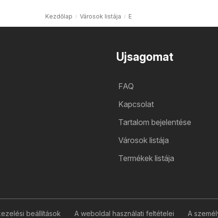
Kezdőlap
Városok listája
E
Ujsagomat
FAQ
Kapcsolat
Tartalom bejelentése
Városok listája
Termékek listája
zelési beállítások
A weboldal használati feltételei
A személ