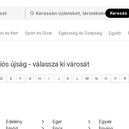
Keresés
on és Kert
Sport és Divat
Egészség és Szépség
Egyéb
iós újság - válassza ki városát
D
E
F
G
H
I
J
K
L
M
N
O
P
R
Edelény
Eger
Egyek
Emőd
Encs
Enying