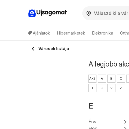
Ujsagomat
Ajánlatok
Hipermarketek
Elektronika
Otth
Városok listája
A legjobb akc
A-Z
A
B
C
T
U
V
Z
E
Écs
Elek