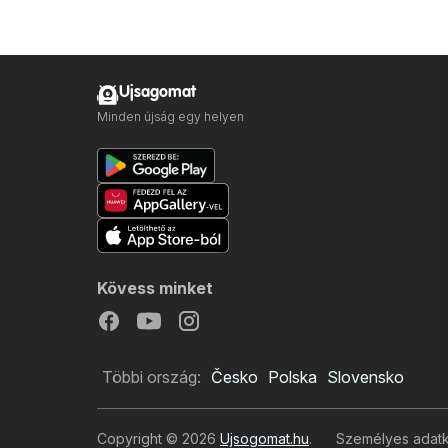
Ujsagomat
Minden újság egy helyen
Kövess minket
Többi ország:
Česko
Polska
Slovensko
Copyright © 2026
Ujsogomat.hu
.
Személyes adatke