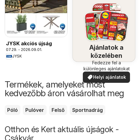
JYSK akciós újság
Ajánlatok a
07.29. - 2026.09.01.
közelében
JYSK
Fedezze fel a
különleges ajánlatokat
Helyi ajánlatok
Termékek, amelyeket most
kedvezőbb áron vásárolhat meg
Póló
Pulóver
Felső
Sportnadrág
Otthon és Kert aktuális újságok -
Csákvár