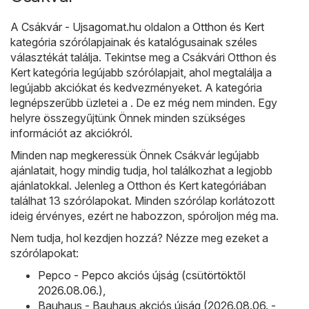
A
Csákvár - Ujsagomat.hu
oldalon a
Otthon és Kert
kategória szórólapjainak és katalógusainak széles
választékát találja. Tekintse meg a Csákvári Otthon és
Kert kategória legújabb szórólapjait, ahol megtalálja a
legújabb akciókat és kedvezményeket. A kategória
legnépszerűbb üzletei a . De ez még nem minden. Egy
helyre összegyűjtünk Önnek minden szükséges
információt az akciókról.
Minden nap megkeressük Önnek Csákvár legújabb
ajánlatait, hogy mindig tudja, hol találkozhat a legjobb
ajánlatokkal. Jelenleg a Otthon és Kert kategóriában
találhat 13 szórólapokat. Minden szórólap korlátozott
ideig érvényes, ezért ne habozzon, spóroljon még ma.
Nem tudja, hol kezdjen hozzá? Nézze meg ezeket a
szórólapokat:
Pepco - Pepco akciós újság (csütörtöktől
2026.08.06.)
,
Bauhaus - Bauhaus akciós újság (2026.08.06. -