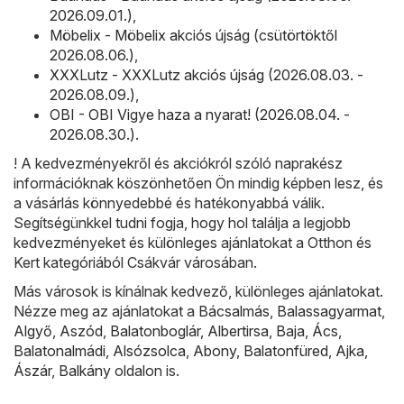
2026.09.01.)
,
Möbelix - Möbelix akciós újság (csütörtöktől
2026.08.06.)
,
XXXLutz - XXXLutz akciós újság (2026.08.03. -
2026.08.09.)
,
OBI - OBI Vigye haza a nyarat! (2026.08.04. -
2026.08.30.)
.
! A kedvezményekről és akciókról szóló naprakész
információknak köszönhetően Ön mindig képben lesz, és
a vásárlás könnyedebbé és hatékonyabbá válik.
Segítségünkkel tudni fogja, hogy hol találja a legjobb
kedvezményeket és különleges ajánlatokat a Otthon és
Kert kategóriából Csákvár városában.
Más városok is kínálnak kedvező, különleges ajánlatokat.
Nézze meg az ajánlatokat a
Bácsalmás
,
Balassagyarmat
,
Algyő
,
Aszód
,
Balatonboglár
,
Albertirsa
,
Baja
,
Ács
,
Balatonalmádi
,
Alsózsolca
,
Abony
,
Balatonfüred
,
Ajka
,
Ászár
,
Balkány
oldalon is.