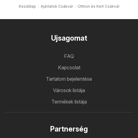
Kezdőlap
Ajánlatok Csákvár
Otthon és Kert Csákvár
Ujsagomat
FAQ
Kapcsolat
Tartalom bejelentése
Városok listája
Termékek listája
Partnerség