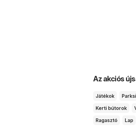
Az akciós új
Játékok
Parks
Kerti bútorok
Ragasztó
Lap