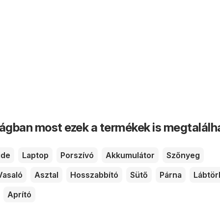
ságban most ezek a termékek is megtalálh
ide
Laptop
Porszívó
Akkumulátor
Szőnyeg
Vasaló
Asztal
Hosszabbító
Sütő
Párna
Lábtör
Aprító