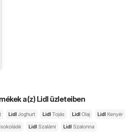
mékek a(z) Lidl üzleteiben
t
Lidl
Joghurt
Lidl
Tojás
Lidl
Olaj
Lidl
Kenyér
sokoládé
Lidl
Szalámi
Lidl
Szalonna