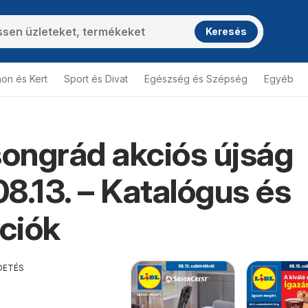
Keresés
hon és Kert
Sport és Divat
Egészség és Szépség
Egyéb
songrád akciós újság
8.13. – Katalógus és
ciók
DETÉS