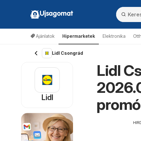
Ujsagomat
Ajánlatok
Hipermarketek
Elektronika
Ott
Lidl Csongrád
Lidl C
2026.0
Lidl
promó
HIR