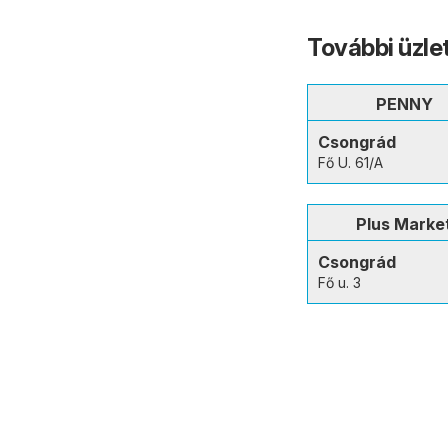
További üzl
PENNY
Csongrád
Fő U. 61/A
Plus Marke
Csongrád
Fő u. 3