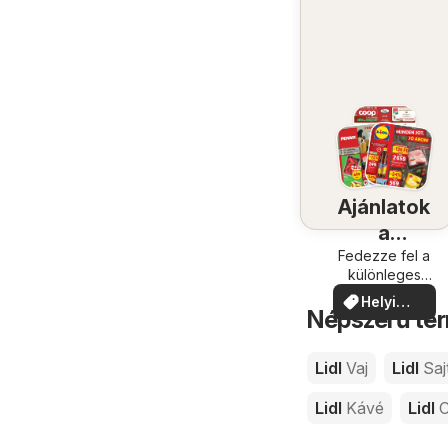
Ajánlatok
a
közelében
Fedezze fel a
különleges
ajánlatokat
Helyi
Népszerű ter
ajánlatok
Lidl
Vaj
Lidl
Saj
Lidl
Kávé
Lidl
C