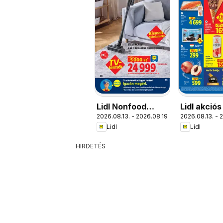
Lidl Nonfood
Lidl akciós
2026.08.13. - 2026.08.19.
2026.08.13. - 
kínálatunk
Lidl
Lidl
HIRDETÉS