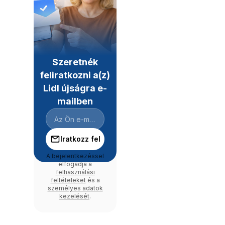
Szeretnék
feliratkozni a(z)
Lidl újságra e-
mailben
Iratkozz fel
A bejelentkezéssel
elfogadja a
felhasználási
feltételeket
és a
személyes adatok
kezelését
.