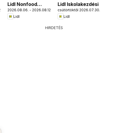
Lidl Nonfood
Lidl Iskolakezdési
.
2026.08.06. - 2026.08.12.
csütörtöktől 2026.07.30.
kínálatunk
Lidl
Lidl
HIRDETÉS