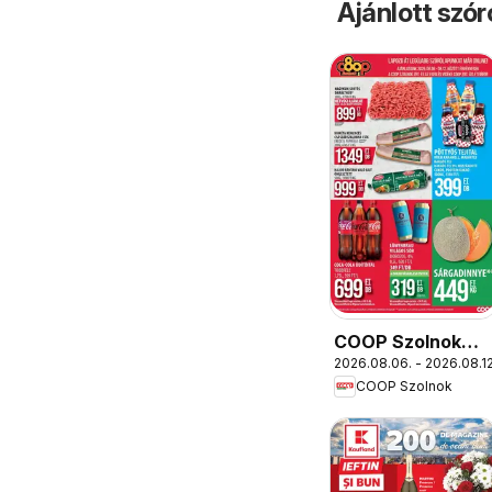
Ajánlott szó
COOP Szolnok
2026.08.06. - 2026.08.12
akciós újság
COOP Szolnok
Békésszentandrá