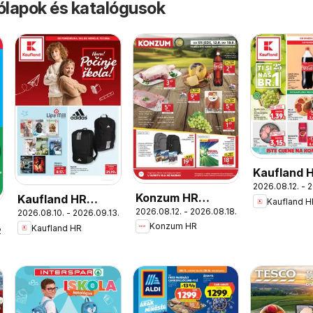
rólapok és katalógusok
Kaufland 
2026.08.12. - 
akciós újs
Konzum HR
Kaufland HR
Kaufland H
2026.08.12. - 2026.08.18.
akciós újság
2026.08.10. - 2026.09.13.
akciós újság
Konzum HR
Kaufland HR
.
s