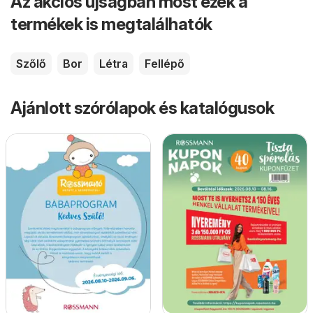
Az akciós újságban most ezek a
termékek is megtalálhatók
Szőlő
Bor
Létra
Fellépő
Ajánlott szórólapok és katalógusok