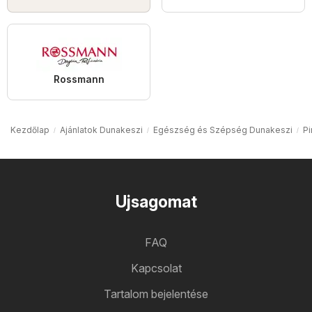
Rossmann
Kezdőlap
Ajánlatok Dunakeszi
Egészség és Szépség Dunakeszi
Pi
Ujsagomat
FAQ
Kapcsolat
Tartalom bejelentése