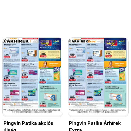
Pingvin Patika akciós
Pingvin Patika Árhírek
újság
Extra