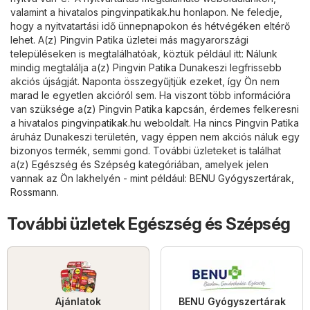
valamint a hivatalos
pingvinpatikak.hu
honlapon. Ne feledje,
hogy a nyitvatartási idő ünnepnapokon és hétvégéken eltérő
lehet. A(z) Pingvin Patika üzletei más magyarországi
településeken is megtalálhatóak, köztük például itt: Nálunk
mindig megtalálja a(z) Pingvin Patika Dunakeszi legfrissebb
akciós újságját. Naponta összegyűjtjük ezeket, így Ön nem
marad le egyetlen akcióról sem. Ha viszont több információra
van szüksége a(z) Pingvin Patika kapcsán, érdemes felkeresni
a hivatalos
pingvinpatikak.hu
weboldalt. Ha nincs Pingvin Patika
áruház Dunakeszi területén, vagy éppen nem akciós náluk egy
bizonyos termék, semmi gond. További üzleteket is találhat
a(z)
Egészség és Szépség
kategóriában, amelyek jelen
vannak az Ön lakhelyén - mint például:
BENU Gyógyszertárak
,
Rossmann
.
További üzletek Egészség és Szépség
Ajánlatok
BENU Gyógyszertárak