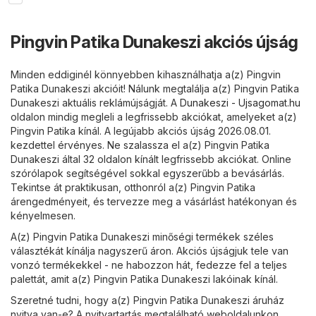
Pingvin Patika Dunakeszi akciós újság
Minden eddiginél könnyebben kihasználhatja a(z) Pingvin
Patika Dunakeszi akcióit! Nálunk megtalálja a(z) Pingvin Patika
Dunakeszi aktuális reklámújságját. A
Dunakeszi - Ujsagomat.hu
oldalon mindig megleli a legfrissebb akciókat, amelyeket a(z)
Pingvin Patika kínál. A legújabb akciós újság 2026.08.01.
kezdettel érvényes. Ne szalassza el a(z) Pingvin Patika
Dunakeszi által 32 oldalon kínált legfrissebb akciókat. Online
szórólapok segítségével sokkal egyszerűbb a bevásárlás.
Tekintse át praktikusan, otthonról a(z) Pingvin Patika
árengedményeit, és tervezze meg a vásárlást hatékonyan és
kényelmesen.
A(z) Pingvin Patika Dunakeszi minőségi termékek széles
választékát kínálja nagyszerű áron. Akciós újságjuk tele van
vonzó termékekkel - ne habozzon hát, fedezze fel a teljes
palettát, amit a(z) Pingvin Patika Dunakeszi lakóinak kínál.
Szeretné tudni, hogy a(z) Pingvin Patika Dunakeszi áruház
nyitva van-e? A nyitvartartás megtalálható weboldalunkon,