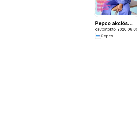
Pepco akciós
csütörtöktől 2026.08.0
újság
Pepco