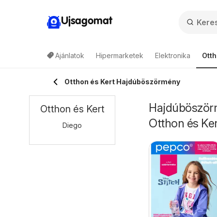
Ujsagomat
Ajánlatok
Hipermarketek
Elektronika
Otth
Otthon és Kert Hajdúböszörmény
Hajdúböszörm
Otthon és Kert
Otthon és Ker
Diego