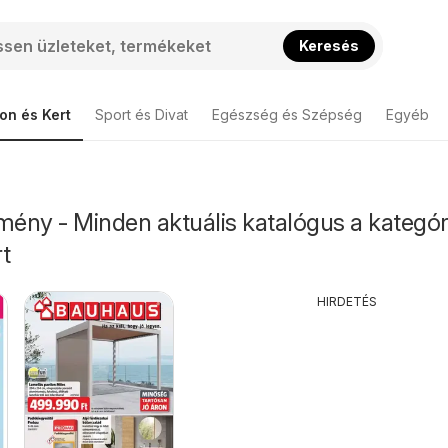
Keresés
on és Kert
Sport és Divat
Egészség és Szépség
Egyéb
ény - Minden aktuális katalógus a kategór
t
HIRDETÉS