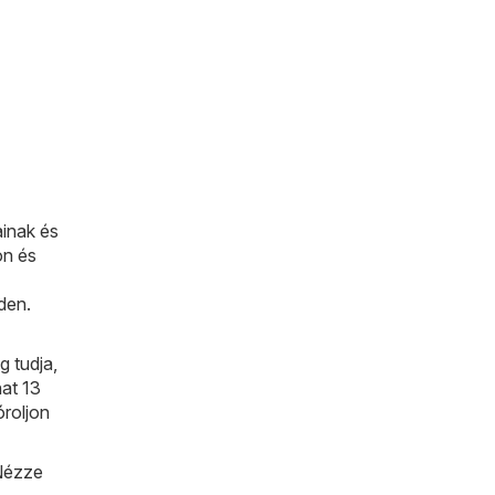
ainak és
on és
den.
 tudja,
hat 13
óroljon
 Nézze