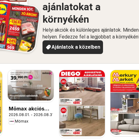
ajánlatokat a
környékén
Helyi akciók és különleges ajánlatok. Minde
helyen. Fedezze fel a legjobbat a környékén
Ajánlatok a közelben
Mömax akciós
2026.08.01. - 2026.08.31.
újság
Mömax