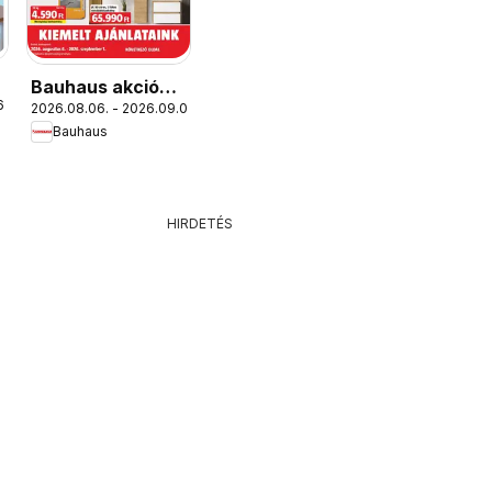
Bauhaus akciós
6.
2026.08.06. - 2026.09.01.
újság
Bauhaus
HIRDETÉS