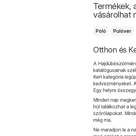
Termékek, 
vásárolhat
Póló
Pulóver
Otthon és Ke
A
Hajdúböszörmény
katalógusainak szél
Kert kategória legúj
kedvezményeket. A 
Egy helyre összegy
Minden nap megkere
hol találkozhat a le
szórólapokat. Minde
még ma.
Ne maradjon le a na