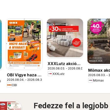
XXXLutz akciós
2026.08.03. - 2026.08.09.
újság
Mömax akc
XXXLutz
OBI Vigye haza a
2026.08.03. - 
újság
2026.08.04. - 2026.08.30.
nyarat!
Mömax
6.
OBI
Fedezze fel a legjobb