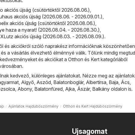
ektusokat:
 akciós újság (csütörtöktől 2026.08.06.)
,
haus akciós újság (2026.08.06. - 2026.09.01.)
,
elix akciós újság (csütörtöktől 2026.08.06.)
,
ye haza a nyarat! (2026.08.04. - 2026.08.30.)
,
Lutz akciós újság (2026.08.03. - 2026.08.09.)
.
l és akciókról szóló naprakész információknak köszönhetőe
 és a vásárlás élvezhető élménnyé válik. Tőlünk mindig megtud
bb kedvezményeket és akciókat a Otthon és Kert kategóriából
városában.
lnak kedvező, különleges ajánlatokat. Nézze meg az ajánlatok
agyarmat
,
Algyő
,
Aszód
,
Balatonboglár
,
Albertirsa
,
Baja
,
Ács
,
ózsolca
,
Abony
,
Balatonfüred
,
Ajka
,
Ászár
,
Balkány
oldalon is.
ap
Ajánlatok Hajdúböszörmény
Otthon és Kert Hajdúböszörmény
Ujsagomat