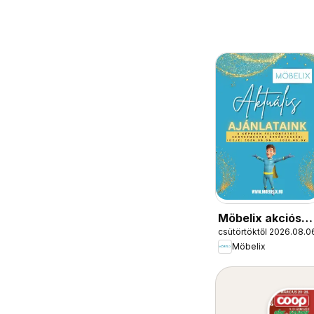
Möbelix akciós
csütörtöktől 2026.08.0
újság
Möbelix