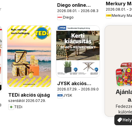
Merkury M
Diego online
1.
2026.08.01. - 2
akciós újs
2026.08.01. - 2026.08.31.
katalógus 08
Merkury Ma
Diego
JYSK akciós
2026.07.29. - 2026.09.01.
újság
Ajánl
TEDi akciós újság
JYSK
a
szerdától 2026.07.29.
31.
közel
Fedezze
TEDi
különl
ajánla
Hely
aján