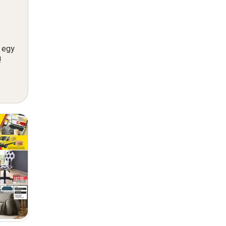
n egy
!