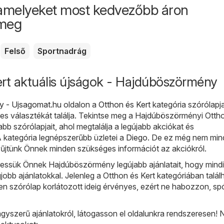
amelyeket most kedvezőbb áron
 meg
Felső
Sportnadrág
rt aktuális újságok - Hajdúböszörmény
 - Ujsagomat.hu
oldalon a
Otthon és Kert
kategória szórólapj
es választékát találja. Tekintse meg a Hajdúböszörményi Otth
abb szórólapjait, ahol megtalálja a legújabb akciókat és
kategória legnépszerűbb üzletei a
Diego
. De ez még nem min
űjtünk Önnek minden szükséges információt az akciókról.
ssük Önnek Hajdúböszörmény legújabb ajánlatait, hogy mindig
gjobb ajánlatokkal. Jelenleg a Otthon és Kert kategóriában talál
n szórólap korlátozott ideig érvényes, ezért ne habozzon, sp
gyszerű ajánlatokról, látogasson el oldalunkra rendszeresen!