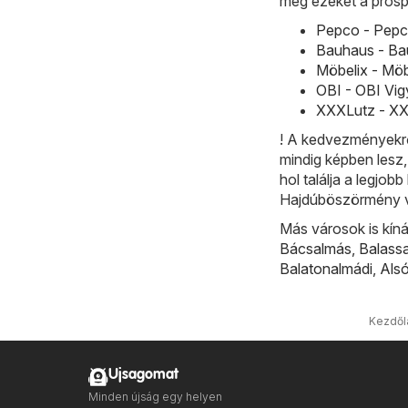
meg ezeket a prosp
Pepco - Pepco
Bauhaus - Bau
Möbelix - Möb
OBI - OBI Vig
XXXLutz - XXX
! A kedvezményekrő
mindig képben lesz,
hol találja a legjo
Hajdúböszörmény 
Más városok is kíná
Bácsalmás
,
Balass
Balatonalmádi
,
Als
Kezdől
Ujsagomat
Minden újság egy helyen