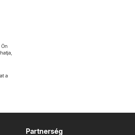
n Ön
hatja,
at a
Partnerség