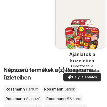
Ajánlatok a
közelében
Fedezze fel a
Népszerű termékek a(z) Rossmann
különleges ajánlatokat
üzleteiben
Helyi ajánlatok
Rossmann
Parfüm
Rossmann
Smink
Rossmann
Alapozó
Rossmann
BB krém