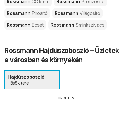
Rossmann
CC krém
Rossmann
Bronzosító
Rossmann
Pirosító
Rossmann
Világosító
Rossmann
Ecset
Rossmann
Sminkszivacs
Rossmann Hajdúszoboszló – Üzletek
a városban és környékén
Hajdúszoboszló
Hősök tere
HIRDETÉS