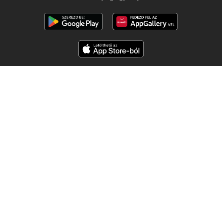
Kövess minket
Többi ország:
Česko
Polska
Slovensko
Copyright © 2026
Ujsogomat.hu
.
Személyes adatkezelési beállítások
A weboldal használati feltételei
A személyes adatok feldolgozása