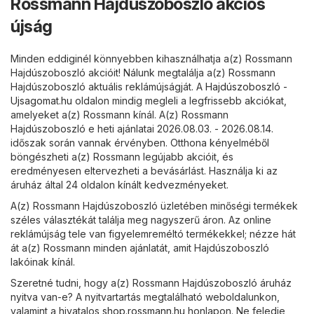
Rossmann Hajdúszoboszló akciós
újság
Minden eddiginél könnyebben kihasználhatja a(z) Rossmann
Hajdúszoboszló akcióit! Nálunk megtalálja a(z) Rossmann
Hajdúszoboszló aktuális reklámújságját. A
Hajdúszoboszló -
Ujsagomat.hu
oldalon mindig megleli a legfrissebb akciókat,
amelyeket a(z) Rossmann kínál. A(z) Rossmann
Hajdúszoboszló e heti ajánlatai 2026.08.03. - 2026.08.14.
időszak során vannak érvényben. Otthona kényelméből
böngészheti a(z) Rossmann legújabb akcióit, és
eredményesen eltervezheti a bevásárlást. Használja ki az
áruház által 24 oldalon kínált kedvezményeket.
A(z) Rossmann Hajdúszoboszló üzletében minőségi termékek
széles választékát találja meg nagyszerű áron. Az online
reklámújság tele van figyelemreméltó termékekkel; nézze hát
át a(z) Rossmann minden ajánlatát, amit Hajdúszoboszló
lakóinak kínál.
Szeretné tudni, hogy a(z) Rossmann Hajdúszoboszló áruház
nyitva van-e? A nyitvartartás megtalálható weboldalunkon,
valamint a hivatalos
shop.rossmann.hu
honlapon. Ne feledje,