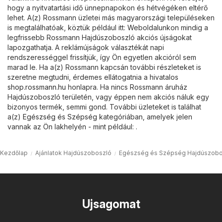
hogy a nyitvatartási idő ünnepnapokon és hétvégéken eltérő
lehet. A(z) Rossmann üzletei más magyarországi településeken
is megtalálhatóak, köztük például itt: Weboldalunkon mindig a
legfrissebb Rossmann Hajdúszoboszló akciós újságokat
lapozgathatja. A reklámújságok választékát napi
rendszerességgel frissítjük, így Ön egyetlen akcióról sem
marad le. Ha a(z) Rossmann kapcsán további részleteket is
szeretne megtudni, érdemes ellátogatnia a hivatalos
shop.rossmann.hu
honlapra. Ha nincs Rossmann áruház
Hajdúszoboszló területén, vagy éppen nem akciós náluk egy
bizonyos termék, semmi gond. További üzleteket is találhat
a(z)
Egészség és Szépség
kategóriában, amelyek jelen
vannak az Ön lakhelyén - mint például: .
Kezdőlap
Ajánlatok Hajdúszoboszló
Egészség és Szépség Hajdúszobo
Ujsagomat