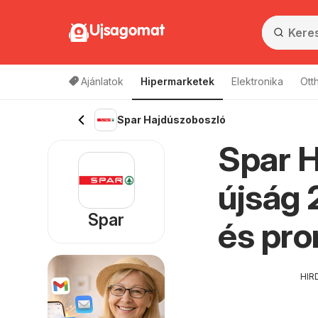
Ujsagomat
Ajánlatok
Hipermarketek
Elektronika
Ott
Spar Hajdúszoboszló
Spar H
újság 
Spar
és pr
HIR