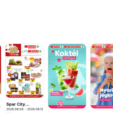
Spar City
.
2026.08.06. - 2026.08.12.
szórólap