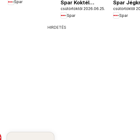
Spar Koktél
Spar Jégk
Spar
csütörtöktől 2026.06.25.
csütörtöktől 2
katalógus
katalógus
Spar
Spar
HIRDETÉS