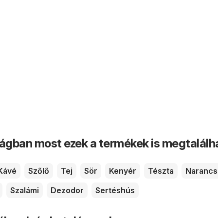
ságban most ezek a termékek is megtalálh
Kávé
Szőlő
Tej
Sör
Kenyér
Tészta
Narancs
Szalámi
Dezodor
Sertéshús