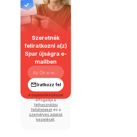
Szeretnék
feliratkozni a(z)
Spar újságra e-
mailben
Iratkozz fel
A bejelentkezéssel
elfogadja a
felhasználási
feltételeket
és a
személyes adatok
kezelését
.