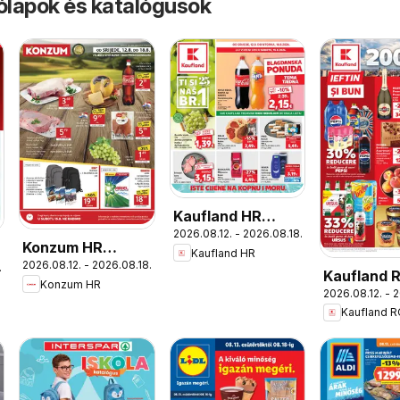
rólapok és katalógusok
Kaufland HR
2026.08.12. - 2026.08.18.
akciós újság
Konzum HR
Kaufland HR
2026.08.12. - 2026.08.18.
akciós újság
.
Kaufland 
Konzum HR
2026.08.12. - 
akciós újs
Kaufland 