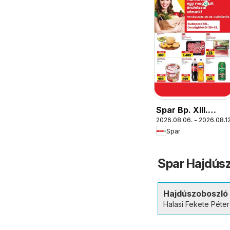
Spar Bp. XIII.
2026.08.06. - 2026.08.12
Országbíró út
Spar
üzlet újranyitás
Spar Hajdúsz
Hajdúszoboszló
Halasi Fekete Péter