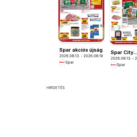
Spar akciós újság
Spar City
2026.08.13. - 2026.08.19.
2026.08.13. - 
szórólap
Spar
Spar
HIRDETÉS