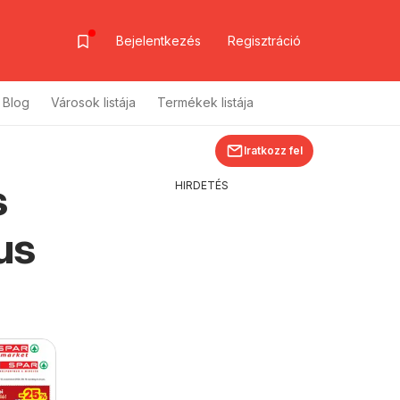
Bejelentkezés
Regisztráció
Blog
Városok listája
Termékek listája
Iratkozz fel
s
HIRDETÉS
us