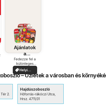
Ajánlatok
a
.
közelében
Fedezze fel a
különleges
ajánlatokat
Helyi
oboszló – Üzletek a városban és környék
ajánlatok
Hajdúszoboszló
 Tér 2.
Hőforrás-rákóczi Utca,
Hrsz. 4711/31