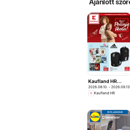
Ajánlott szó
Kaufland HR
2026.08.10. - 2026.09.13
akciós újság
Kaufland HR