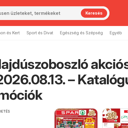
Keresés
hon és Kert
Sport és Divat
Egészség és Szépség
Egyéb
ajdúszoboszló akció
2026.08.13. – Katalóg
omóciók
DETÉS