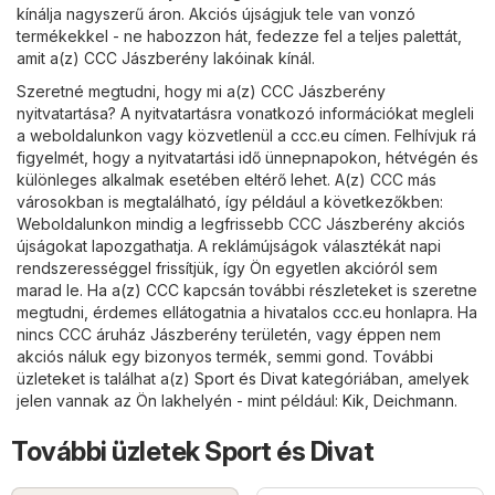
kínálja nagyszerű áron. Akciós újságjuk tele van vonzó
termékekkel - ne habozzon hát, fedezze fel a teljes palettát,
amit a(z) CCC Jászberény lakóinak kínál.
Szeretné megtudni, hogy mi a(z) CCC Jászberény
nyitvatartása? A nyitvatartásra vonatkozó információkat megleli
a weboldalunkon vagy közvetlenül a
ccc.eu
címen. Felhívjuk rá
figyelmét, hogy a nyitvatartási idő ünnepnapokon, hétvégén és
különleges alkalmak esetében eltérő lehet. A(z) CCC más
városokban is megtalálható, így például a következőkben:
Weboldalunkon mindig a legfrissebb CCC Jászberény akciós
újságokat lapozgathatja. A reklámújságok választékát napi
rendszerességgel frissítjük, így Ön egyetlen akcióról sem
marad le. Ha a(z) CCC kapcsán további részleteket is szeretne
megtudni, érdemes ellátogatnia a hivatalos
ccc.eu
honlapra. Ha
nincs CCC áruház Jászberény területén, vagy éppen nem
akciós náluk egy bizonyos termék, semmi gond. További
üzleteket is találhat a(z)
Sport és Divat
kategóriában, amelyek
jelen vannak az Ön lakhelyén - mint például:
Kik
,
Deichmann
.
További üzletek Sport és Divat