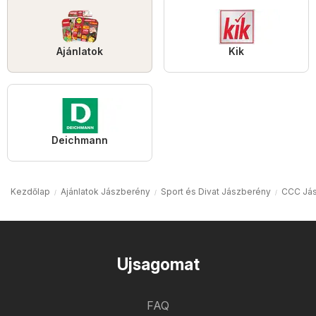
Ajánlatok
Kik
Deichmann
Kezdőlap
Ajánlatok Jászberény
Sport és Divat Jászberény
CCC Já
Ujsagomat
FAQ