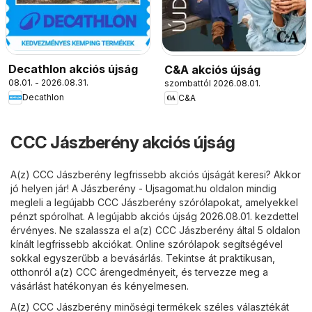
Decathlon akciós újság
C&A akciós újság
08.01. - 2026.08.31.
szombattól 2026.08.01.
Decathlon
C&A
CCC Jászberény akciós újság
A(z) CCC Jászberény legfrissebb akciós újságát keresi? Akkor
jó helyen jár! A
Jászberény - Ujsagomat.hu
oldalon mindig
megleli a legújabb CCC Jászberény szórólapokat, amelyekkel
pénzt spórolhat. A legújabb akciós újság 2026.08.01. kezdettel
érvényes. Ne szalassza el a(z) CCC Jászberény által 5 oldalon
kínált legfrissebb akciókat. Online szórólapok segítségével
sokkal egyszerűbb a bevásárlás. Tekintse át praktikusan,
otthonról a(z) CCC árengedményeit, és tervezze meg a
vásárlást hatékonyan és kényelmesen.
A(z) CCC Jászberény minőségi termékek széles választékát