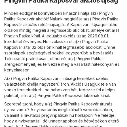
Pingvin Patika Kaposvár akciós újság
Minden eddiginél könnyebben kihasználhatja a(z) Pingvin
Patika Kaposvár akcióit! Nálunk megtalálja a(z) Pingvin Patika
Kaposvár aktuális reklámújságját. A
Kaposvár - Ujsagomat.hu
oldalon mindig megleli a legfrissebb akciókat, amelyeket a(z)
Pingvin Patika kínál. A legújabb akciós újság 2026.08.01.
kezdettel érvényes. Ne szalassza el a(z) Pingvin Patika
Kaposvár által 32 oldalon kínált legfrissebb akciókat. Online
szórólapok segítségével sokkal egyszerűbb a bevásárlás.
Tekintse át praktikusan, otthonról a(z) Pingvin Patika
árengedményeit, és tervezze meg a vásárlást hatékonyan és
kényelmesen.
A(z) Pingvin Patika Kaposvár minőségi termékek széles
választékát kínálja nagyszerű áron. Akciós újságjuk tele van
vonzó termékekkel - ne habozzon hát, fedezze fel a teljes
palettát, amit a(z) Pingvin Patika Kaposvár lakóinak kínál.
Szeretné tudni, hogy a(z) Pingvin Patika Kaposvár áruház
nyitva van-e? A nyitvartartás megtalálható weboldalunkon,
valamint a hivatalos
pingvinpatikak.hu
honlapon. Ne feledje,
hogy a nyitvatartási idő ünnepnapokon és hétvégéken eltérő
lehet. A(z) Pingvin Patika üzletei más magyarországi