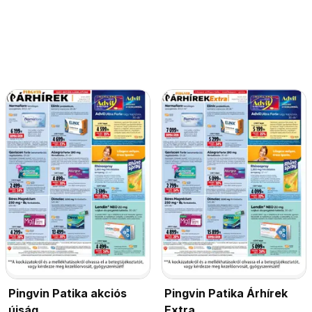
Pingvin Patika akciós
Pingvin Patika Árhírek
újság
Extra