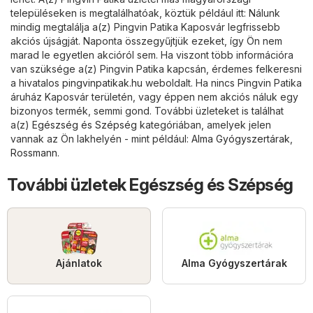
településeken is megtalálhatóak, köztük például itt: Nálunk
mindig megtalálja a(z) Pingvin Patika Kaposvár legfrissebb
akciós újságját. Naponta összegyűjtjük ezeket, így Ön nem
marad le egyetlen akcióról sem. Ha viszont több információra
van szüksége a(z) Pingvin Patika kapcsán, érdemes felkeresni
a hivatalos
pingvinpatikak.hu
weboldalt. Ha nincs Pingvin Patika
áruház Kaposvár területén, vagy éppen nem akciós náluk egy
bizonyos termék, semmi gond. További üzleteket is találhat
a(z)
Egészség és Szépség
kategóriában, amelyek jelen
vannak az Ön lakhelyén - mint például:
Alma Gyógyszertárak
,
Rossmann
.
További üzletek Egészség és Szépség
Ajánlatok
Alma Gyógyszertárak