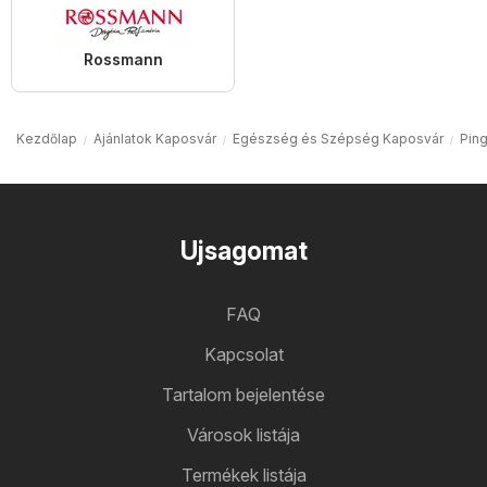
Rossmann
Kezdőlap
Ajánlatok Kaposvár
Egészség és Szépség Kaposvár
Ping
Ujsagomat
FAQ
Kapcsolat
Tartalom bejelentése
Városok listája
Termékek listája