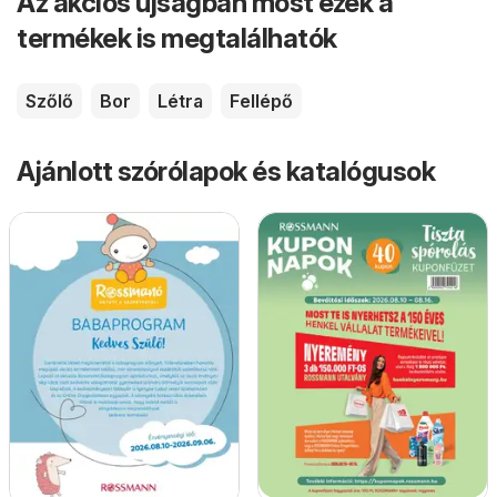
Az akciós újságban most ezek a
termékek is megtalálhatók
Szőlő
Bor
Létra
Fellépő
Ajánlott szórólapok és katalógusok