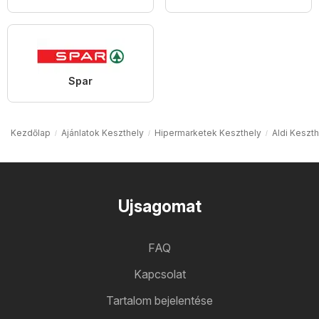
Spar
Kezdőlap
Ajánlatok Keszthely
Hipermarketek Keszthely
Aldi Keszth
Ujsagomat
FAQ
Kapcsolat
Tartalom bejelentése