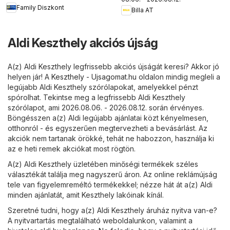
Family Diszkont
Billa AT
Aldi Keszthely akciós újság
A(z) Aldi Keszthely legfrissebb akciós újságát keresi? Akkor jó
helyen jár! A
Keszthely - Ujsagomat.hu
oldalon mindig megleli a
legújabb Aldi Keszthely szórólapokat, amelyekkel pénzt
spórolhat. Tekintse meg a legfrissebb Aldi Keszthely
szórólapot, ami 2026.08.06. - 2026.08.12. során érvényes.
Böngésszen a(z) Aldi legújabb ajánlatai közt kényelmesen,
otthonról - és egyszerűen megtervezheti a bevásárlást. Az
akciók nem tartanak örökké, tehát ne habozzon, használja ki
az e heti remek akciókat most rögtön.
A(z) Aldi Keszthely üzletében minőségi termékek széles
választékát találja meg nagyszerű áron. Az online reklámújság
tele van figyelemreméltó termékekkel; nézze hát át a(z) Aldi
minden ajánlatát, amit Keszthely lakóinak kínál.
Szeretné tudni, hogy a(z) Aldi Keszthely áruház nyitva van-e?
A nyitvartartás megtalálható weboldalunkon, valamint a