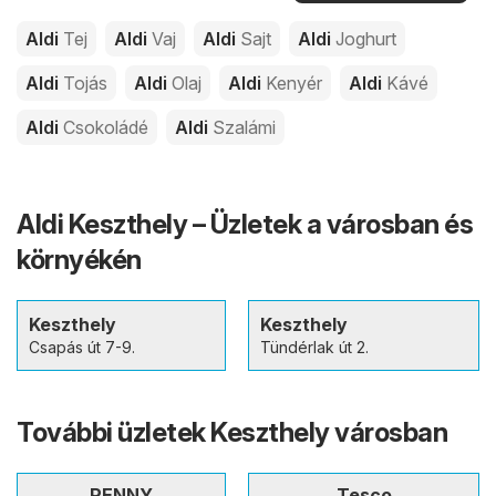
Aldi
Tej
Aldi
Vaj
Aldi
Sajt
Aldi
Joghurt
Aldi
Tojás
Aldi
Olaj
Aldi
Kenyér
Aldi
Kávé
Aldi
Csokoládé
Aldi
Szalámi
Aldi Keszthely – Üzletek a városban és
környékén
Keszthely
Keszthely
Csapás út 7-9.
Tündérlak út 2.
További üzletek Keszthely városban
PENNY
Tesco