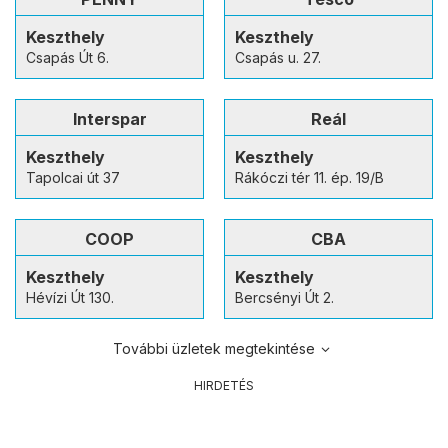
Keszthely
Keszthely
Csapás Út 6.
Csapás u. 27.
Interspar
Reál
Keszthely
Keszthely
Tapolcai út 37
Rákóczi tér 11. ép. 19/B
COOP
CBA
Keszthely
Keszthely
Hévízi Út 130.
Bercsényi Út 2.
További üzletek megtekintése
HIRDETÉS