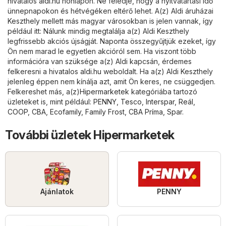
hivatalos
aldi.hu
honlapon. Ne feledje, hogy a nyitvatartási idő
ünnepnapokon és hétvégéken eltérő lehet. A(z) Aldi áruházai
Keszthely mellett más magyar városokban is jelen vannak, így
például itt: Nálunk mindig megtalálja a(z) Aldi Keszthely
legfrissebb akciós újságját. Naponta összegyűjtjük ezeket, így
Ön nem marad le egyetlen akcióról sem. Ha viszont több
információra van szüksége a(z) Aldi kapcsán, érdemes
felkeresni a hivatalos
aldi.hu
weboldalt. Ha a(z) Aldi Keszthely
jelenleg éppen nem kínálja azt, amit Ön keres, ne csüggedjen.
Felkereshet más, a(z)
Hipermarketek
kategóriába tartozó
üzleteket is, mint például:
PENNY
,
Tesco
,
Interspar
,
Reál
,
COOP
,
CBA
,
Ecofamily
,
Family Frost
,
CBA Príma
,
Spar
.
További üzletek Hipermarketek
Ajánlatok
PENNY