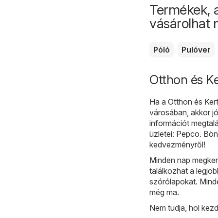
Termékek, 
vásárolhat
Póló
Pulóver
Otthon és Ke
Ha a Otthon és Kert
városában, akkor jó
információt megtal
üzletei:
Pepco
. Bön
kedvezményről!
Minden nap megkere
találkozhat a legjob
szórólapokat. Minde
még ma.
Nem tudja, hol kez