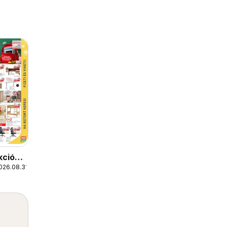
kciós
026.08.31.