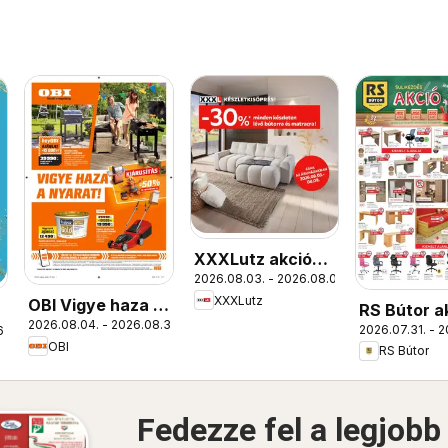
XXXLutz akciós
2026.08.03. - 2026.08.09.
újság
XXXLutz
OBI Vigye haza a
RS Bútor a
2026.08.04. - 2026.08.30.
nyarat!
2026.07.31. - 2
6.
újság
OBI
RS Bútor
Fedezze fel a legjobb