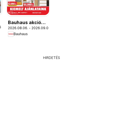
Bauhaus akciós
6.
2026.08.06. - 2026.09.01.
újság
Bauhaus
HIRDETÉS