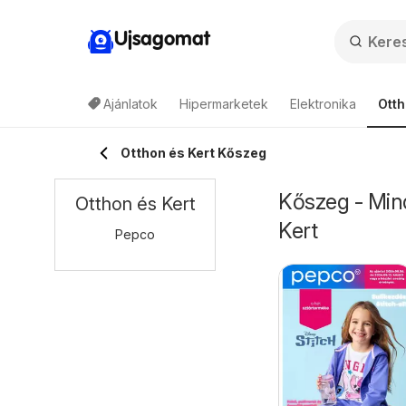
Ujsagomat
Ajánlatok
Hipermarketek
Elektronika
Otth
Otthon és Kert Kőszeg
Kőszeg - Mind
Otthon és Kert
Kert
Pepco