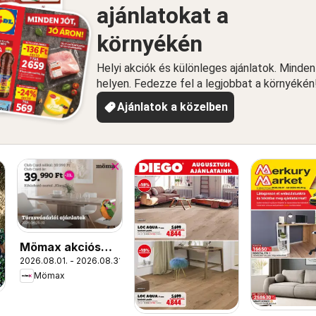
ajánlatokat a
környékén
Helyi akciók és különleges ajánlatok. Minde
helyen. Fedezze fel a legjobbat a környékén
Ajánlatok a közelben
Mömax akciós
2026.08.01. - 2026.08.31.
újság
Mömax