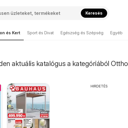
Keresés
on és Kert
Sport és Divat
Egészség és Szépség
Egyéb
en aktuális katalógus a kategóriából Ottho
HIRDETÉS