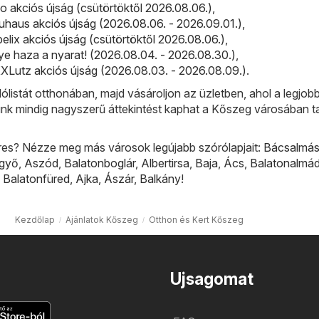
 akciós újság (csütörtöktől 2026.08.06.)
,
haus akciós újság (2026.08.06. - 2026.09.01.)
,
elix akciós újság (csütörtöktől 2026.08.06.)
,
ye haza a nyarat! (2026.08.04. - 2026.08.30.)
,
Lutz akciós újság (2026.08.03. - 2026.08.09.)
.
lólistát otthonában, majd vásároljon az üzletben, ahol a legjobb
ünk mindig nagyszerű áttekintést kaphat a Kőszeg városában t
res? Nézze meg más városok legújabb szórólapjait:
Bácsalmá
lgyő
,
Aszód
,
Balatonboglár
,
Albertirsa
,
Baja
,
Ács
,
Balatonalmád
,
Balatonfüred
,
Ajka
,
Ászár
,
Balkány
!
Kezdőlap
Ajánlatok Kőszeg
Otthon és Kert Kőszeg
Ujsagomat