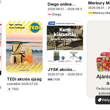
09.
Merkury M
Diego online
2026.08.01. - 2
akciós újs
2026.08.01. - 2026.08.31.
katalógus 08
Merkury Ma
Diego
JYSK akciós
2026.07.29. - 2026.09.01.
újság
Ajánl
TEDi akciós újság
JYSK
a
szerdától 2026.07.29.
31.
közel
Fedezze
TEDi
különl
ajánla
Hely
aján