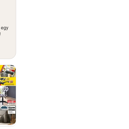
n egy
!