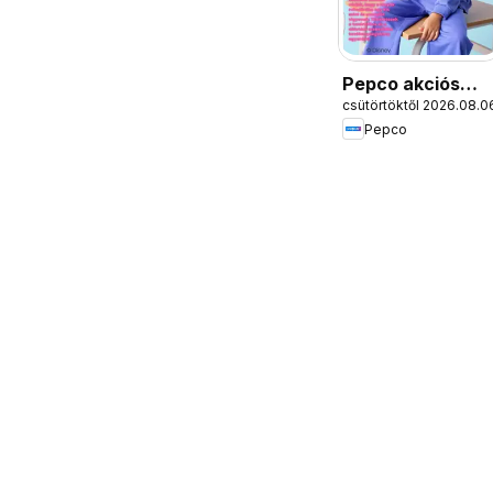
Pepco akciós
csütörtöktől 2026.08.0
újság
Pepco