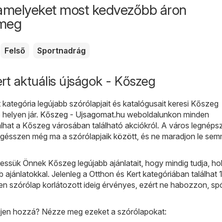
amelyeket most kedvezőbb áron
 meg
Felső
Sportnadrág
rt aktuális újságok - Kőszeg
 kategória legújabb szórólapjait és katalógusait keresi Kőszeg
 helyen jár.
Kőszeg - Ujsagomat.hu
weboldalunkon minden
álhat a Kőszeg városában található akciókról. A város legnéps
gésszen még ma a szórólapjaik között, és ne maradjon le sem
ssük Önnek Kőszeg legújabb ajánlatait, hogy mindig tudja, ho
b ajánlatokkal. Jelenleg a Otthon és Kert kategóriában találhat 
n szórólap korlátozott ideig érvényes, ezért ne habozzon, sp
djen hozzá? Nézze meg ezeket a szórólapokat: