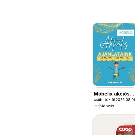
Möbelix akciós
csütörtöktől 2026.08.0
újság
Möbelix