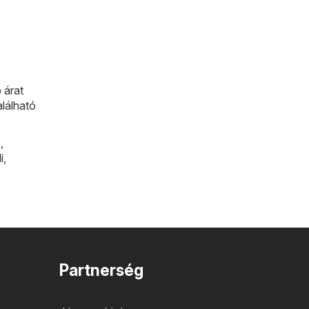
 árat
alálható
s
,
i
,
Partnerség