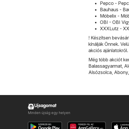
Pepco - Pepco
Bauhaus - Bau
Möbelix - Möb
OBI - OBI Vig
XXXLutz - XXX
! Készítsen bevásár
kínálják Önnek. Vel
akciós ajánlatokról.
Még több akciót ke
Balassagyarmat
,
A
Alsózsolca
,
Abony
Ujsagomat
Minden újság egy helyen