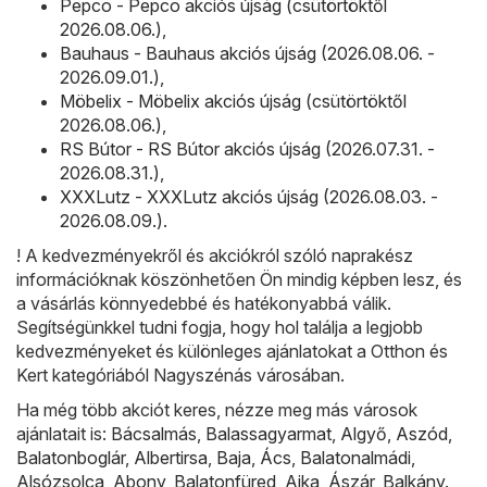
Pepco - Pepco akciós újság (csütörtöktől
2026.08.06.)
,
Bauhaus - Bauhaus akciós újság (2026.08.06. -
2026.09.01.)
,
Möbelix - Möbelix akciós újság (csütörtöktől
2026.08.06.)
,
RS Bútor - RS Bútor akciós újság (2026.07.31. -
2026.08.31.)
,
XXXLutz - XXXLutz akciós újság (2026.08.03. -
2026.08.09.)
.
! A kedvezményekről és akciókról szóló naprakész
információknak köszönhetően Ön mindig képben lesz, és
a vásárlás könnyedebbé és hatékonyabbá válik.
Segítségünkkel tudni fogja, hogy hol találja a legjobb
kedvezményeket és különleges ajánlatokat a Otthon és
Kert kategóriából Nagyszénás városában.
Ha még több akciót keres, nézze meg más városok
ajánlatait is:
Bácsalmás
,
Balassagyarmat
,
Algyő
,
Aszód
,
Balatonboglár
,
Albertirsa
,
Baja
,
Ács
,
Balatonalmádi
,
Alsózsolca
,
Abony
,
Balatonfüred
,
Ajka
,
Ászár
,
Balkány
.