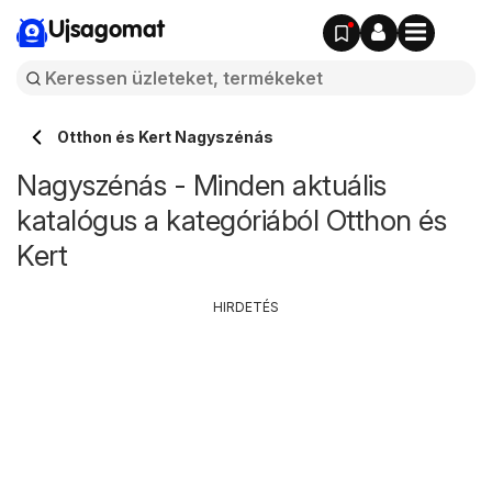
Ujsagomat
Otthon és Kert Nagyszénás
Nagyszénás - Minden aktuális
katalógus a kategóriából Otthon és
Kert
HIRDETÉS