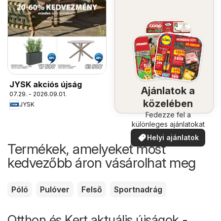
JYSK akciós újság
Ajánlatok a
07.29. - 2026.09.01.
közelében
JYSK
Fedezze fel a
különleges ajánlatokat
Helyi ajánlatok
Termékek, amelyeket most
kedvezőbb áron vásárolhat meg
Póló
Pulóver
Felső
Sportnadrág
Otthon és Kert aktuális újságok -