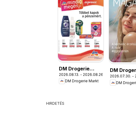
DM Drogerie
DM Droger
2026.08.13. - 2026.08.26.
Markt akciós
2026.07.30. - 
Markt akc
DM Drogerie Markt
újság
DM Drogeri
újság
HIRDETÉS