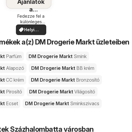
Ajánlatok
a
közelében
Fedezze fel a
különleges
ajánlatokat
Helyi
ajánlatok
mékek a(z) DM Drogerie Markt üzleteiben
rkt
Parfüm
DM Drogerie Markt
Smink
rkt
Alapozó
DM Drogerie Markt
BB krém
rkt
CC krém
DM Drogerie Markt
Bronzosító
rkt
Pirosító
DM Drogerie Markt
Világosító
rkt
Ecset
DM Drogerie Markt
Sminkszivacs
etek Százhalombatta városban