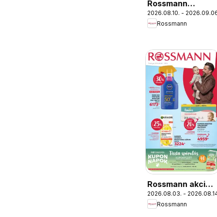
Rossmann
2026.08.10. - 2026.09.06
Babaprogram
Rossmann
Rossmann akciós
2026.08.03. - 2026.08.14
újság
Rossmann