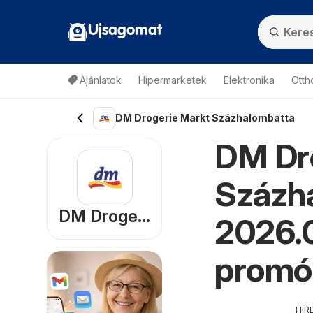
Ujsagomat
Ajánlatok
Hipermarketek
Elektronika
Otth
DM Drogerie Markt Százhalombatta
DM Dr
Százha
DM Drogerie Markt
2026.0
promó
HIR