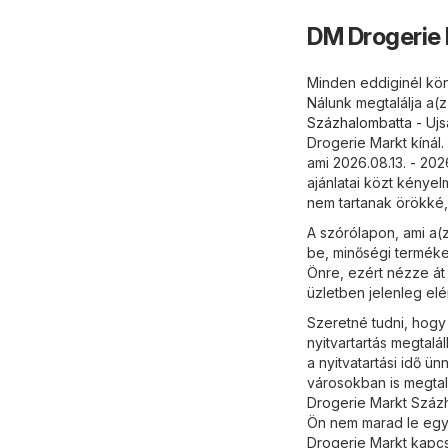
DM Drogerie 
Minden eddiginél kön
Nálunk megtalálja a(
Százhalombatta - Uj
Drogerie Markt kínál
ami 2026.08.13. - 20
ajánlatai közt kénye
nem tartanak örökké,
A szórólapon, ami a(z
be, minőségi terméke
Önre, ezért nézze át 
üzletben jelenleg elé
Szeretné tudni, hogy
nyitvartartás megtalá
a nyitvatartási idő 
városokban is megtal
Drogerie Markt Százh
Ön nem marad le egye
Drogerie Markt kapcs