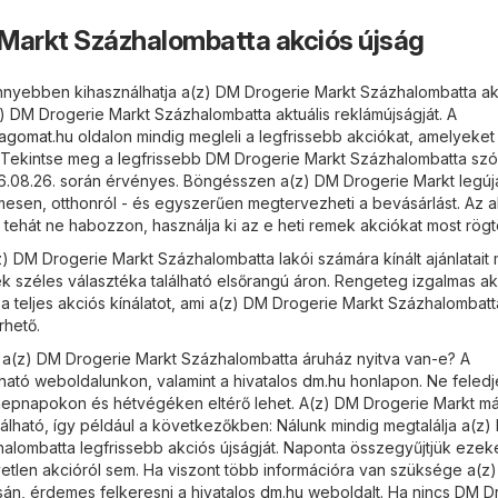
Markt Százhalombatta akciós újság
nyebben kihasználhatja a(z) DM Drogerie Markt Százhalombatta akc
z) DM Drogerie Markt Százhalombatta aktuális reklámújságját. A
sagomat.hu
oldalon mindig megleli a legfrissebb akciókat, amelyeket
. Tekintse meg a legfrissebb DM Drogerie Markt Százhalombatta szó
26.08.26. során érvényes. Böngésszen a(z) DM Drogerie Markt legú
lmesen, otthonról - és egyszerűen megtervezheti a bevásárlást. Az 
 tehát ne habozzon, használja ki az e heti remek akciókat most rögt
) DM Drogerie Markt Százhalombatta lakói számára kínált ajánlatait 
k széles választéka található elsőrangú áron. Rengeteg izgalmas ak
a teljes akciós kínálatot, ami a(z) DM Drogerie Markt Százhalombatt
rhető.
 a(z) DM Drogerie Markt Százhalombatta áruház nyitva van-e? A
lható weboldalunkon, valamint a hivatalos
dm.hu
honlapon. Ne feledj
ünnepnapokon és hétvégéken eltérő lehet. A(z) DM Drogerie Markt m
álható, így például a következőkben: Nálunk mindig megtalálja a(z)
alombatta legfrissebb akciós újságját. Naponta összegyűjtjük ezeke
tlen akcióról sem. Ha viszont több információra van szüksége a(z
án, érdemes felkeresni a hivatalos
dm.hu
weboldalt. Ha nincs DM D