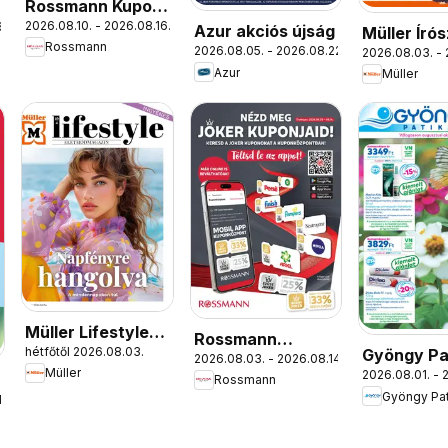
Rossmann Kupon
2026.08.10. - 2026.08.16.
.
Napok
Azur akciós újság
Müller Író
Rossmann
2026.08.05. - 2026.08.22.
2026.08.03. - 
ajánlatok
Azur
Müller
Müller Lifestyle
Rossmann
hétfőtől 2026.08.03.
Gyöngy Pa
magazin
2026.08.03. - 2026.08.14.
Szórólap
Müller
2026.08.01. - 
akciós újs
Rossmann
Gyöngy Pat
.