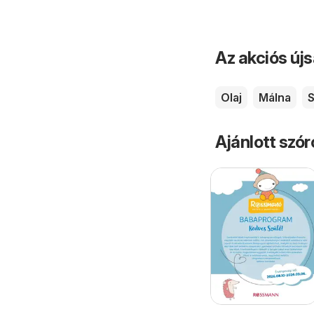
Az akciós új
Olaj
Málna
Ajánlott szó