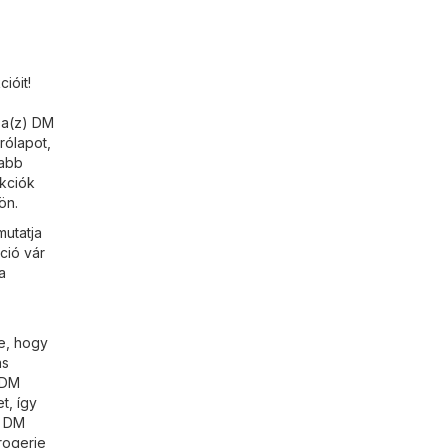
ióit!
 a(z) DM
rólapot,
jabb
akciók
ön.
mutatja
ció vár
a
e, hogy
ás
 DM
t, így
) DM
rogerie