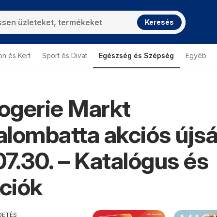
Keresés
on és Kert
Sport és Divat
Egészség és Szépség
Egyéb
ogerie Markt
lombatta akciós újs
7.30. – Katalógus és
ciók
DETÉS