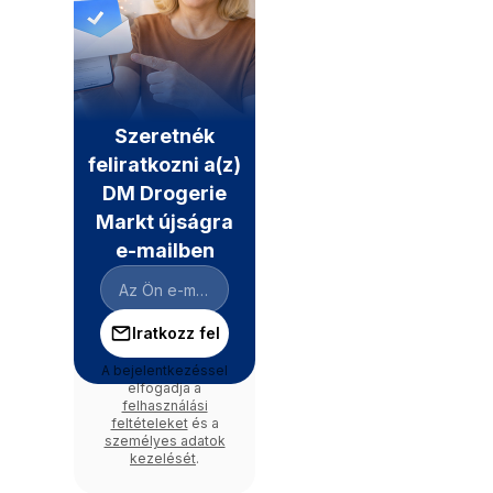
Szeretnék
feliratkozni a(z)
DM Drogerie
Markt újságra
e-mailben
Iratkozz fel
A bejelentkezéssel
elfogadja a
felhasználási
feltételeket
és a
személyes adatok
kezelését
.