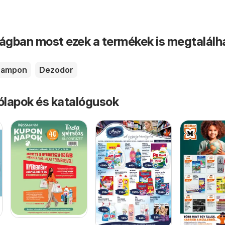
ságban most ezek a termékek is megtalálh
Sampon
Dezodor
rólapok és katalógusok