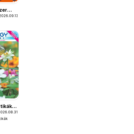
szer
2026.09.13.
tikák
2026.08.31.
ág
ikák