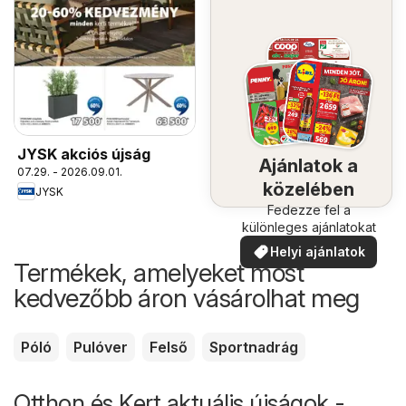
JYSK akciós újság
Ajánlatok a
07.29. - 2026.09.01.
közelében
JYSK
Fedezze fel a
különleges ajánlatokat
Helyi ajánlatok
Termékek, amelyeket most
kedvezőbb áron vásárolhat meg
Póló
Pulóver
Felső
Sportnadrág
Otthon és Kert aktuális újságok -