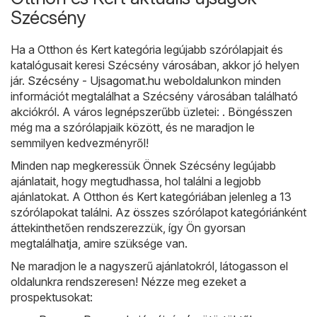
Szécsény
Ha a Otthon és Kert kategória legújabb szórólapjait és
katalógusait keresi Szécsény városában, akkor jó helyen
jár.
Szécsény - Ujsagomat.hu
weboldalunkon minden
információt megtalálhat a Szécsény városában található
akciókról. A város legnépszerűbb üzletei: . Böngésszen
még ma a szórólapjaik között, és ne maradjon le
semmilyen kedvezményről!
Minden nap megkeressük Önnek Szécsény legújabb
ajánlatait, hogy megtudhassa, hol találni a legjobb
ajánlatokat. A Otthon és Kert kategóriában jelenleg a 13
szórólapokat találni. Az összes szórólapot kategóriánként
áttekinthetően rendszerezzük, így Ön gyorsan
megtalálhatja, amire szüksége van.
Ne maradjon le a nagyszerű ajánlatokról, látogasson el
oldalunkra rendszeresen! Nézze meg ezeket a
prospektusokat: