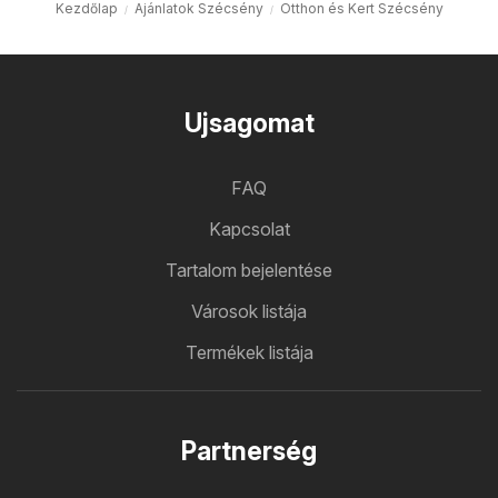
Kezdőlap
Ajánlatok Szécsény
Otthon és Kert Szécsény
Ujsagomat
FAQ
Kapcsolat
Tartalom bejelentése
Városok listája
Termékek listája
Partnerség