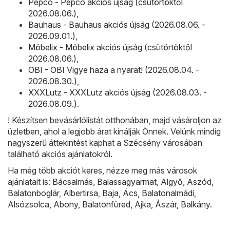
Pepco - Pepco akciós újság (csütörtöktől
2026.08.06.)
,
Bauhaus - Bauhaus akciós újság (2026.08.06. -
2026.09.01.)
,
Möbelix - Möbelix akciós újság (csütörtöktől
2026.08.06.)
,
OBI - OBI Vigye haza a nyarat! (2026.08.04. -
2026.08.30.)
,
XXXLutz - XXXLutz akciós újság (2026.08.03. -
2026.08.09.)
.
! Készítsen bevásárlólistát otthonában, majd vásároljon az
üzletben, ahol a legjobb árat kínálják Önnek. Velünk mindig
nagyszerű áttekintést kaphat a Szécsény városában
található akciós ajánlatokról.
Ha még több akciót keres, nézze meg más városok
ajánlatait is:
Bácsalmás
,
Balassagyarmat
,
Algyő
,
Aszód
,
Balatonboglár
,
Albertirsa
,
Baja
,
Ács
,
Balatonalmádi
,
Alsózsolca
,
Abony
,
Balatonfüred
,
Ajka
,
Ászár
,
Balkány
.