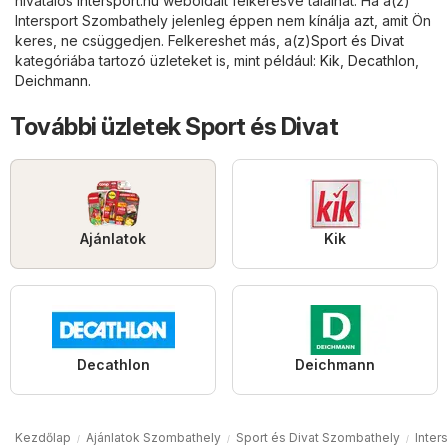
hivatalos
intersport.hu
weboldalt felkeresve találhat. Ha a(z)
Intersport Szombathely jelenleg éppen nem kínálja azt, amit Ön
keres, ne csüggedjen. Felkereshet más, a(z)
Sport és Divat
kategóriába tartozó üzleteket is, mint például:
Kik
,
Decathlon
,
Deichmann
.
További üzletek Sport és Divat
Ajánlatok
Kik
Decathlon
Deichmann
Kezdőlap
Ajánlatok Szombathely
Sport és Divat Szombathely
Inter