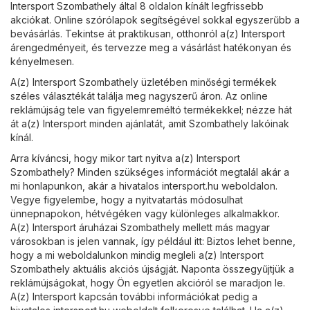
Intersport Szombathely által 8 oldalon kínált legfrissebb
akciókat. Online szórólapok segítségével sokkal egyszerűbb a
bevásárlás. Tekintse át praktikusan, otthonról a(z) Intersport
árengedményeit, és tervezze meg a vásárlást hatékonyan és
kényelmesen.
A(z) Intersport Szombathely üzletében minőségi termékek
széles választékát találja meg nagyszerű áron. Az online
reklámújság tele van figyelemreméltó termékekkel; nézze hát
át a(z) Intersport minden ajánlatát, amit Szombathely lakóinak
kínál.
Arra kíváncsi, hogy mikor tart nyitva a(z) Intersport
Szombathely? Minden szükséges információt megtalál akár a
mi honlapunkon, akár a hivatalos
intersport.hu
weboldalon.
Vegye figyelembe, hogy a nyitvatartás módosulhat
ünnepnapokon, hétvégéken vagy különleges alkalmakkor.
A(z) Intersport áruházai Szombathely mellett más magyar
városokban is jelen vannak, így például itt: Biztos lehet benne,
hogy a mi weboldalunkon mindig megleli a(z) Intersport
Szombathely aktuális akciós újságját. Naponta összegyűjtjük a
reklámújságokat, hogy Ön egyetlen akcióról se maradjon le.
A(z) Intersport kapcsán további információkat pedig a