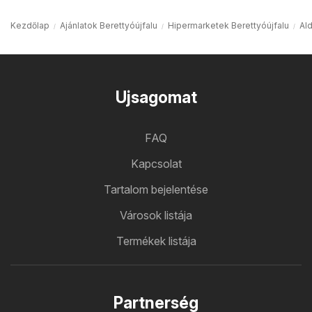
Kezdőlap
Ajánlatok Berettyóújfalu
Hipermarketek Berettyóújfalu
Ald
Ujsagomat
FAQ
Kapcsolat
Tartalom bejelentése
Városok listája
Termékek listája
Partnerség