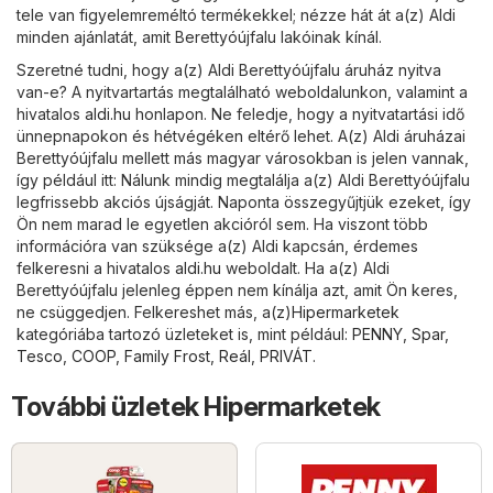
tele van figyelemreméltó termékekkel; nézze hát át a(z) Aldi
minden ajánlatát, amit Berettyóújfalu lakóinak kínál.
Szeretné tudni, hogy a(z) Aldi Berettyóújfalu áruház nyitva
van-e? A nyitvartartás megtalálható weboldalunkon, valamint a
hivatalos
aldi.hu
honlapon. Ne feledje, hogy a nyitvatartási idő
ünnepnapokon és hétvégéken eltérő lehet. A(z) Aldi áruházai
Berettyóújfalu mellett más magyar városokban is jelen vannak,
így például itt: Nálunk mindig megtalálja a(z) Aldi Berettyóújfalu
legfrissebb akciós újságját. Naponta összegyűjtjük ezeket, így
Ön nem marad le egyetlen akcióról sem. Ha viszont több
információra van szüksége a(z) Aldi kapcsán, érdemes
felkeresni a hivatalos
aldi.hu
weboldalt. Ha a(z) Aldi
Berettyóújfalu jelenleg éppen nem kínálja azt, amit Ön keres,
ne csüggedjen. Felkereshet más, a(z)
Hipermarketek
kategóriába tartozó üzleteket is, mint például:
PENNY
,
Spar
,
Tesco
,
COOP
,
Family Frost
,
Reál
,
PRIVÁT
.
További üzletek Hipermarketek