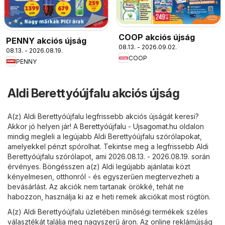
COOP akciós újság
PENNY akciós újság
08.13. - 2026.09.02.
08.13. - 2026.08.19.
COOP
PENNY
Aldi Berettyóújfalu akciós újság
A(z) Aldi Berettyóújfalu legfrissebb akciós újságát keresi?
Akkor jó helyen jár! A
Berettyóújfalu - Ujsagomat.hu
oldalon
mindig megleli a legújabb Aldi Berettyóújfalu szórólapokat,
amelyekkel pénzt spórolhat. Tekintse meg a legfrissebb Aldi
Berettyóújfalu szórólapot, ami 2026.08.13. - 2026.08.19. során
érvényes. Böngésszen a(z) Aldi legújabb ajánlatai közt
kényelmesen, otthonról - és egyszerűen megtervezheti a
bevásárlást. Az akciók nem tartanak örökké, tehát ne
habozzon, használja ki az e heti remek akciókat most rögtön.
A(z) Aldi Berettyóújfalu üzletében minőségi termékek széles
választékát találja meg nagyszerű áron. Az online reklámújság