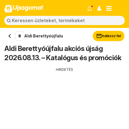
Ujsagomat
Aldi Berettyóújfalu
Iratkozz fel
Aldi Berettyóújfalu akciós újság
2026.08.13. – Katalógus és promóciók
HIRDETÉS