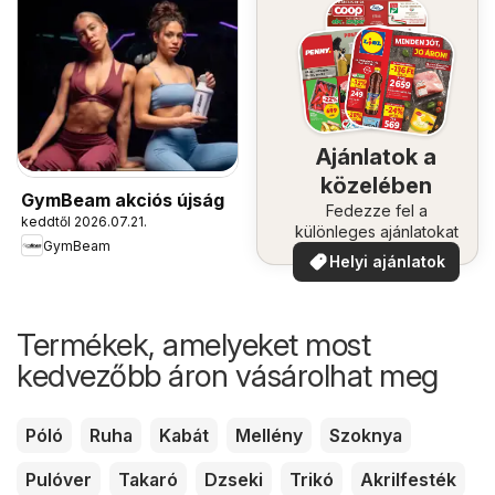
Ajánlatok a
közelében
GymBeam akciós újság
Fedezze fel a
keddtől 2026.07.21.
különleges ajánlatokat
GymBeam
Helyi ajánlatok
Termékek, amelyeket most
kedvezőbb áron vásárolhat meg
Póló
Ruha
Kabát
Mellény
Szoknya
Pulóver
Takaró
Dzseki
Trikó
Akrilfesték