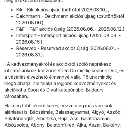
meg ezeket a szórólapokat:
Kik - Kik akciós újság (hétfőtől 2026.08.10.)
,
Deichmann - Deichmann akciós újság (csütörtöktől
2026.08.06.)
,
F&F - F&F akciós újság (2026.08.06. - 2026.08.12.)
,
Intersport - Intersport akciós újság (2026.08.04. -
2026.08.16.)
,
Reserved - Reserved akciós újság (2026.08.01. -
2026.08.31.)
.
! A kedvezményekről és akciókról szóló naprakész
információknak köszönhetően Ön mindig képben lesz, és
a vásárlás élvezhető élménnyé válik. Tőlünk mindig
megtudhatja, hol találja a legjobb kedvezményeket és
akciókat a Sport és Divat kategóriából Budaörs
városában.
Ha még több akciót keres, nézze meg más városok
ajánlatait is:
Bácsalmás
,
Balassagyarmat
,
Algyő
,
Aszód
,
Balatonboglár
,
Albertirsa
,
Baja
,
Ács
,
Balatonalmádi
,
Alsózsolca
,
Abony
,
Balatonfüred
,
Ajka
,
Ászár
,
Balkány
.