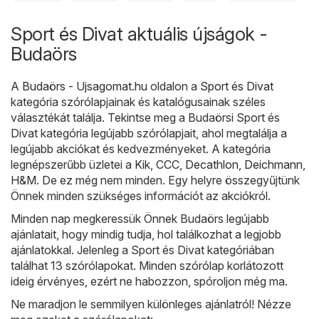
Sport és Divat aktuális újságok -
Budaörs
A
Budaörs - Ujsagomat.hu
oldalon a
Sport és Divat
kategória szórólapjainak és katalógusainak széles
választékát találja. Tekintse meg a Budaörsi Sport és
Divat kategória legújabb szórólapjait, ahol megtalálja a
legújabb akciókat és kedvezményeket. A kategória
legnépszerűbb üzletei a
Kik
,
CCC
,
Decathlon
,
Deichmann
,
H&M
. De ez még nem minden. Egy helyre összegyűjtünk
Önnek minden szükséges információt az akciókról.
Minden nap megkeressük Önnek Budaörs legújabb
ajánlatait, hogy mindig tudja, hol találkozhat a legjobb
ajánlatokkal. Jelenleg a Sport és Divat kategóriában
találhat 13 szórólapokat. Minden szórólap korlátozott
ideig érvényes, ezért ne habozzon, spóroljon még ma.
Ne maradjon le semmilyen különleges ajánlatról! Nézze