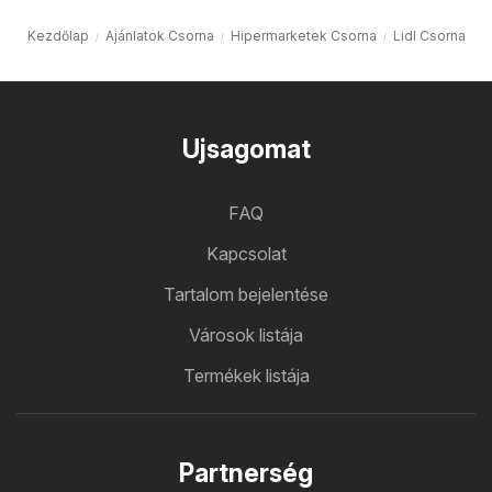
Kezdőlap
Ajánlatok Csorna
Hipermarketek Csorna
Lidl Csorna
Ujsagomat
FAQ
Kapcsolat
Tartalom bejelentése
Városok listája
Termékek listája
Partnerség