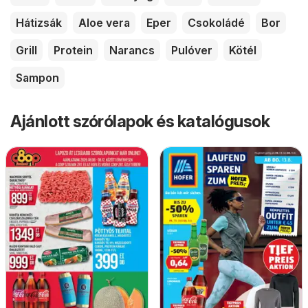
Hátizsák
Aloe vera
Eper
Csokoládé
Bor
Grill
Protein
Narancs
Pulóver
Kötél
Sampon
Ajánlott szórólapok és katalógusok