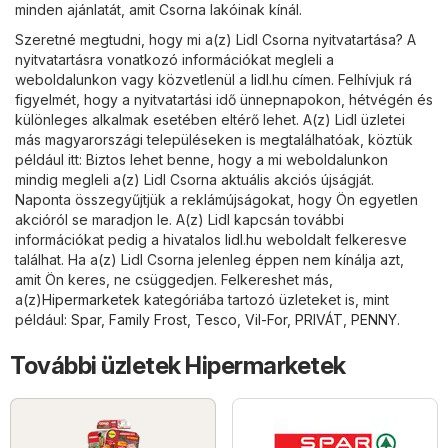
minden ajánlatát, amit Csorna lakóinak kínál.
Szeretné megtudni, hogy mi a(z) Lidl Csorna nyitvatartása? A
nyitvatartásra vonatkozó információkat megleli a
weboldalunkon vagy közvetlenül a
lidl.hu
címen. Felhívjuk rá
figyelmét, hogy a nyitvatartási idő ünnepnapokon, hétvégén és
különleges alkalmak esetében eltérő lehet. A(z) Lidl üzletei
más magyarországi településeken is megtalálhatóak, köztük
például itt: Biztos lehet benne, hogy a mi weboldalunkon
mindig megleli a(z) Lidl Csorna aktuális akciós újságját.
Naponta összegyűjtjük a reklámújságokat, hogy Ön egyetlen
akcióról se maradjon le. A(z) Lidl kapcsán további
információkat pedig a hivatalos
lidl.hu
weboldalt felkeresve
találhat. Ha a(z) Lidl Csorna jelenleg éppen nem kínálja azt,
amit Ön keres, ne csüggedjen. Felkereshet más,
a(z)
Hipermarketek
kategóriába tartozó üzleteket is, mint
például:
Spar
,
Family Frost
,
Tesco
,
Vil-For
,
PRIVÁT
,
PENNY
.
További üzletek Hipermarketek