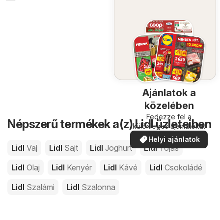
Ajánlatok a
közelében
Fedezze fel a
Népszerű termékek a(z) Lidl üzleteiben
különleges ajánlatokat
Helyi ajánlatok
Lidl
Vaj
Lidl
Sajt
Lidl
Joghurt
Lidl
Tojás
Lidl
Olaj
Lidl
Kenyér
Lidl
Kávé
Lidl
Csokoládé
Lidl
Szalámi
Lidl
Szalonna