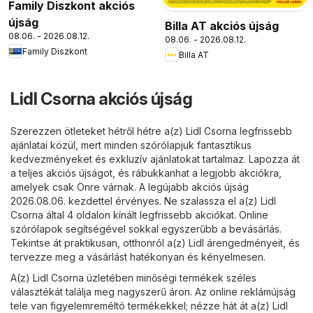
Family Diszkont akciós
újság
Billa AT akciós újság
08.06. - 2026.08.12.
08.06. - 2026.08.12.
Family Diszkont
Billa AT
Lidl Csorna akciós újság
Szerezzen ötleteket hétről hétre a(z) Lidl Csorna legfrissebb
ajánlatai közül, mert minden szórólapjuk fantasztikus
kedvezményeket és exkluzív ajánlatokat tartalmaz. Lapozza át
a teljes akciós újságot, és rábukkanhat a legjobb akciókra,
amelyek csak Önre várnak. A legújabb akciós újság
2026.08.06. kezdettel érvényes. Ne szalassza el a(z) Lidl
Csorna által 4 oldalon kínált legfrissebb akciókat. Online
szórólapok segítségével sokkal egyszerűbb a bevásárlás.
Tekintse át praktikusan, otthonról a(z) Lidl árengedményeit, és
tervezze meg a vásárlást hatékonyan és kényelmesen.
A(z) Lidl Csorna üzletében minőségi termékek széles
választékát találja meg nagyszerű áron. Az online reklámújság
tele van figyelemreméltó termékekkel; nézze hát át a(z) Lidl