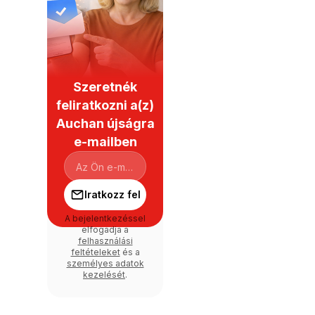
Szeretnék
feliratkozni a(z)
Auchan újságra
e-mailben
Iratkozz fel
A bejelentkezéssel
elfogadja a
felhasználási
feltételeket
és a
személyes adatok
kezelését
.