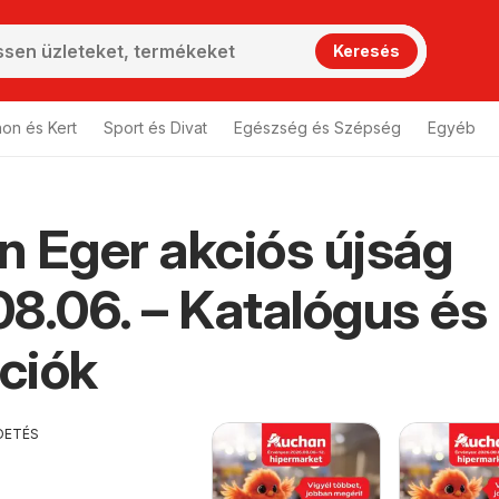
Keresés
hon és Kert
Sport és Divat
Egészség és Szépség
Egyéb
 Eger akciós újság
8.06. – Katalógus és
ciók
DETÉS