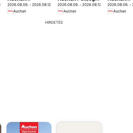
.
2026.08.06. - 2026.08.12.
2026.08.06. - 2026.08.12.
2026.08.06. - 
Szekszárdi
ajánlataink
Mennyiség
Auchan
Auchan
Auchan
nyitási
kedvezmé
ajánlataink
ajánlatain
HIRDETÉS