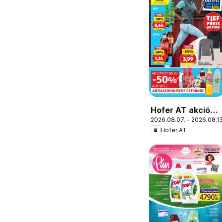
Hofer AT akciós
2026.08.07. - 2026.08.13
újság
Hofer AT