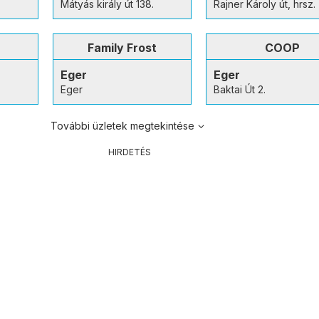
Mátyás király út 138.
Rajner Károly út, hrsz
Family Frost
COOP
Eger
Eger
Eger
Baktai Út 2.
További üzletek megtekintése
HIRDETÉS