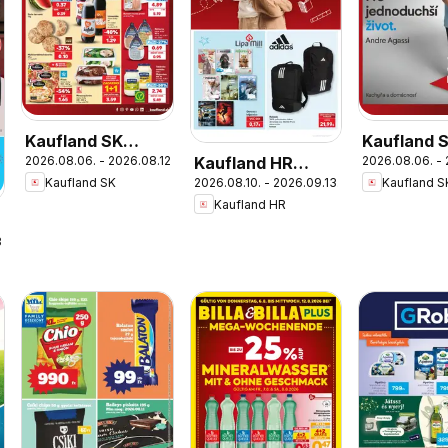
Kaufland SK
Kaufland 
Kaufland HR
2026.08.06. - 2026.08.12.
2026.08.06. - 
akciós újság
Nonfood a
Kaufland SK
Kaufland S
2026.08.10. - 2026.09.13.
akciós újság
újság
Kaufland HR
.