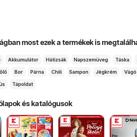
ságban most ezek a termékek is megtalálh
ó
Akkumulátor
Hátizsák
Napszemüveg
Táska
őlő
Bor
Párna
Chili
Sampon
Jégkrém
Vágó
ús
Tápoldat
rólapok és katalógusok