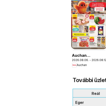
Auchan
2026.08.06. - 2026.08.12
Szupermarket
Auchan
akciós újság
További üzle
Reál
Eger