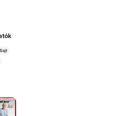
atók
Sajt