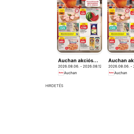
Auchan akciós
Auchan ak
2026.08.06. - 2026.08.12.
2026.08.06. - 
újság Szolnok
újság
Auchan
Auchan
HIRDETÉS