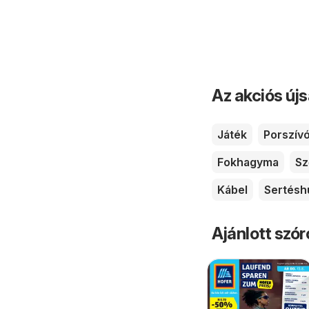
Az akciós új
Játék
Porszív
Fokhagyma
Sz
Kábel
Sertésh
Ajánlott szó