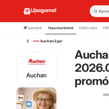
Ujsagomat
Ajánlatok
Hipermarketek
Elektronika
Ott
Auchan Eger
Auchan
2026.0
Auchan
promó
HIR