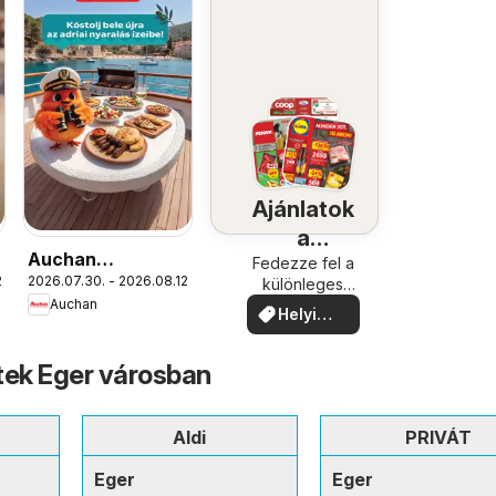
Ajánlatok
a
Auchan
közelében
Fedezze fel a
.
2026.07.30. - 2026.08.12.
Nemzetközi
különleges
ajánlatokat
Auchan
konyha ajánlatok
Helyi
ajánlatok
tek Eger városban
Aldi
PRIVÁT
Eger
Eger