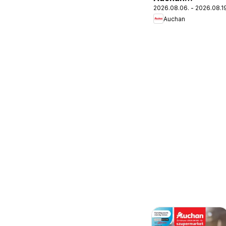
2026.08.06. - 2026.08.19
Iskolakezdés
Auchan
ajánlatok