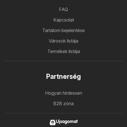
FAQ
Kapcsolat
Tartalom bejelentése
Városok listája
Termékek listája
Partnerség
Hogyan hirdessen
B2B zóna
Ujsagomat