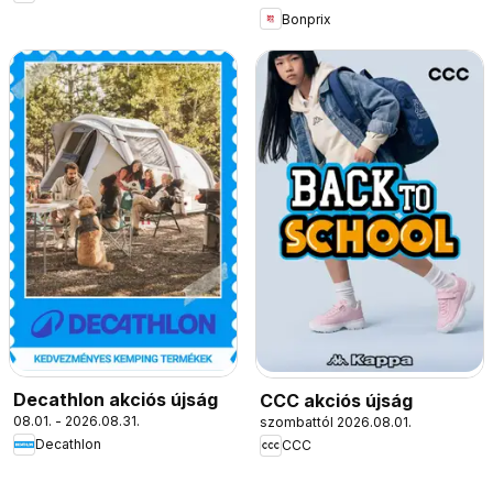
Bonprix
Decathlon akciós újság
CCC akciós újság
08.01. - 2026.08.31.
szombattól 2026.08.01.
Decathlon
CCC