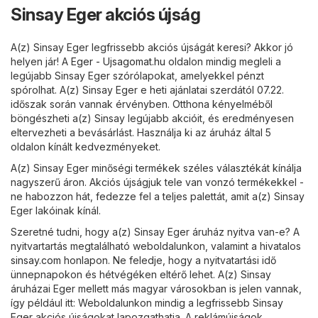
Sinsay Eger akciós újság
A(z) Sinsay Eger legfrissebb akciós újságát keresi? Akkor jó
helyen jár! A
Eger - Ujsagomat.hu
oldalon mindig megleli a
legújabb Sinsay Eger szórólapokat, amelyekkel pénzt
spórolhat. A(z) Sinsay Eger e heti ajánlatai szerdától 07.22.
időszak során vannak érvényben. Otthona kényelméből
böngészheti a(z) Sinsay legújabb akcióit, és eredményesen
eltervezheti a bevásárlást. Használja ki az áruház által 5
oldalon kínált kedvezményeket.
A(z) Sinsay Eger minőségi termékek széles választékát kínálja
nagyszerű áron. Akciós újságjuk tele van vonzó termékekkel -
ne habozzon hát, fedezze fel a teljes palettát, amit a(z) Sinsay
Eger lakóinak kínál.
Szeretné tudni, hogy a(z) Sinsay Eger áruház nyitva van-e? A
nyitvartartás megtalálható weboldalunkon, valamint a hivatalos
sinsay.com
honlapon. Ne feledje, hogy a nyitvatartási idő
ünnepnapokon és hétvégéken eltérő lehet. A(z) Sinsay
áruházai Eger mellett más magyar városokban is jelen vannak,
így például itt: Weboldalunkon mindig a legfrissebb Sinsay
Eger akciós újságokat lapozgathatja. A reklámújságok