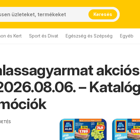
Keresés
hon és Kert
Sport és Divat
Egészség és Szépség
Egyéb
alassagyarmat akciós
2026.08.06. – Kataló
omóciók
DETÉS