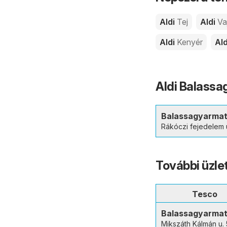
Aldi
Tej
Aldi
Va
Aldi
Kenyér
Al
Aldi Balassa
Balassagyarma
Rákóczi fejedelem 
További üzl
Tesco
Balassagyarma
Mikszáth Kálmán u. 