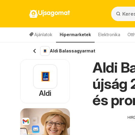
Ujsagomat
Ajánlatok
Hipermarketek
Elektronika
Ott
Aldi Balassagyarmat
Aldi B
újság 
Aldi
és pr
HIR