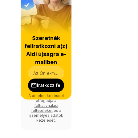
Szeretnék
feliratkozni a(z)
Aldi újságra e-
mailben
Iratkozz fel
A bejelentkezéssel
elfogadja a
felhasználási
feltételeket
és a
személyes adatok
kezelését
.