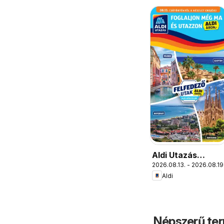
Aldi Utazás
2026.08.13. - 2026.08.19
katalógus
Aldi
Népszerű ter