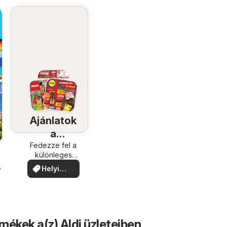
Ajánlatok
a
közelében
Fedezze fel a
különleges
ajánlatokat
.
Helyi
ajánlatok
mékek a(z) Aldi üzleteiben