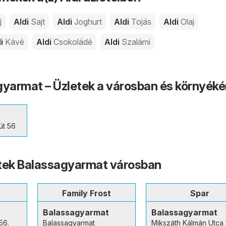
j
Aldi
Sajt
Aldi
Joghurt
Aldi
Tojás
Aldi
Olaj
di
Kávé
Aldi
Csokoládé
Aldi
Szalámi
gyarmat – Üzletek a városban és környék
t
út 56
etek Balassagyarmat városban
Family Frost
Spar
t
Balassagyarmat
Balassagyarmat
56.
Balassagyarmat
Mikszáth Kálmán Utca 