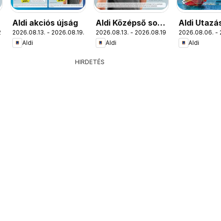
Aldi akciós újság
Aldi Középső sor
Aldi Utazá
.
2026.08.13. - 2026.08.19.
2026.08.13. - 2026.08.19.
2026.08.06. - 
termékei
katalógus
Aldi
Aldi
Aldi
HIRDETÉS