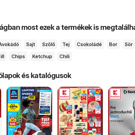
ságban most ezek a termékek is megtalálh
Avokádó
Sajt
Szőlő
Tej
Csokoládé
Bor
Sör
ill
Chips
Ketchup
Chili
rólapok és katalógusok