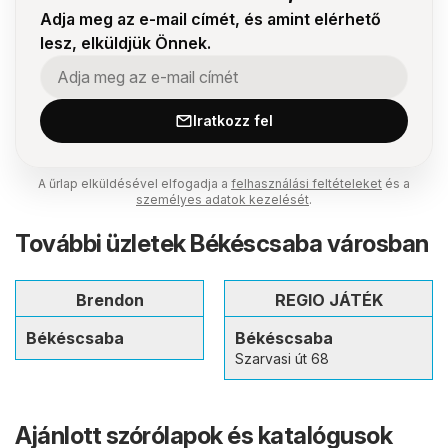
Adja meg az e-mail címét, és amint elérhető
lesz, elküldjük Önnek.
Iratkozz fel
A űrlap elküldésével elfogadja a
felhasználási feltételeket
és a
személyes adatok kezelését
.
További üzletek Békéscsaba városban
Brendon
REGIO JÁTÉK
Békéscsaba
Békéscsaba
Szarvasi út 68
Ajánlott szórólapok és katalógusok