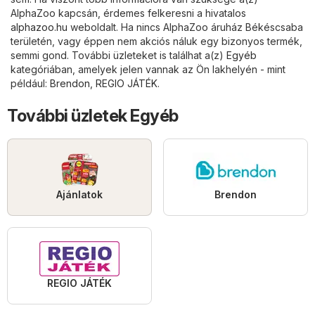
AlphaZoo kapcsán, érdemes felkeresni a hivatalos
alphazoo.hu
weboldalt. Ha nincs AlphaZoo áruház Békéscsaba
területén, vagy éppen nem akciós náluk egy bizonyos termék,
semmi gond. További üzleteket is találhat a(z)
Egyéb
kategóriában, amelyek jelen vannak az Ön lakhelyén - mint
például:
Brendon
,
REGIO JÁTÉK
.
További üzletek Egyéb
Ajánlatok
Brendon
REGIO JÁTÉK