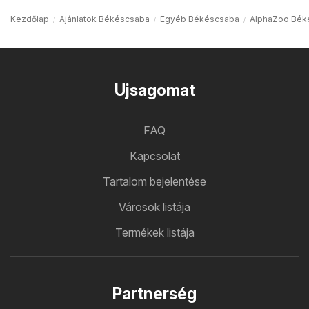
Kezdőlap
Ajánlatok Békéscsaba
Egyéb Békéscsaba
AlphaZoo Bék
Ujsagomat
FAQ
Kapcsolat
Tartalom bejelentése
Városok listája
Termékek listája
Partnerség