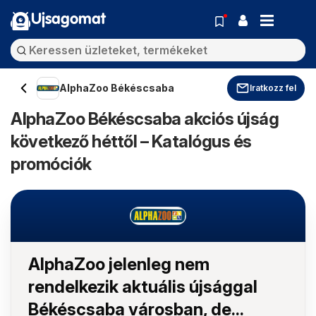
Ujsagomat
AlphaZoo Békéscsaba
Iratkozz fel
AlphaZoo Békéscsaba akciós újság
következő héttől – Katalógus és
promóciók
AlphaZoo jelenleg nem
rendelkezik aktuális újsággal
Békéscsaba városban, de...