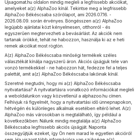
Ujsagomat.hu
oldalon mindig megleli a legfrissebb akciókat,
amelyeket a(z) AlphaZoo kínál. Tekintse meg a legfrissebb
AlphaZoo Békéscsaba szórólapot, ami 2026.07.16. -
2026.08.09. során érvényes. Böngésszen a(z) AlphaZoo
legújabb ajánlatai közt kényelmesen, otthonról - és
egyszerűen megtervezheti a bevásárlást. Az akciók nem
tartanak örökké, tehát ne habozzon, használja ki az e heti
remek akciókat most rögtön.
A(z) AlphaZoo Békéscsaba minőségi termékek széles
választékát kínálja nagyszerű áron. Akciós újságjuk tele van
vonzó termékekkel - ne habozzon hát, fedezze fel a teljes
palettát, amit a(z) AlphaZoo Békéscsaba lakóinak kínál.
Szeretné megtudni, hogy mi a(z) AlphaZoo Békéscsaba
nyitvatartása? A nyitvatartásra vonatkozó információkat megleli
a weboldalunkon vagy közvetlenül a
alphazoo.hu
címen.
Felhívjuk rá figyelmét, hogy a nyitvatartási idő ünnepnapokon,
hétvégén és különleges alkalmak esetében eltérő lehet. A(z)
AlphaZoo más városokban is megtalálható, így például a
következőkben: Nálunk mindig megtalálja a(z) AlphaZoo
Békéscsaba legfrissebb akciós újságját. Naponta
összegyűjtjük ezeket, így Ön nem marad le egyetlen akcióról
sem. Ha viszont több információra van szüksége a(z)