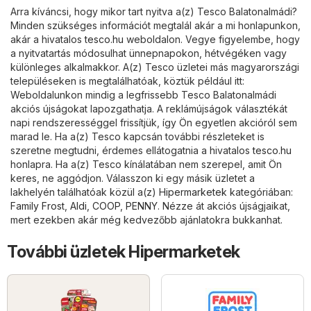
Arra kíváncsi, hogy mikor tart nyitva a(z) Tesco Balatonalmádi?
Minden szükséges információt megtalál akár a mi honlapunkon,
akár a hivatalos
tesco.hu
weboldalon. Vegye figyelembe, hogy
a nyitvatartás módosulhat ünnepnapokon, hétvégéken vagy
különleges alkalmakkor. A(z) Tesco üzletei más magyarországi
településeken is megtalálhatóak, köztük például itt:
Weboldalunkon mindig a legfrissebb Tesco Balatonalmádi
akciós újságokat lapozgathatja. A reklámújságok választékát
napi rendszerességgel frissítjük, így Ön egyetlen akcióról sem
marad le. Ha a(z) Tesco kapcsán további részleteket is
szeretne megtudni, érdemes ellátogatnia a hivatalos
tesco.hu
honlapra. Ha a(z) Tesco kínálatában nem szerepel, amit Ön
keres, ne aggódjon. Válasszon ki egy másik üzletet a
lakhelyén találhatóak közül a(z)
Hipermarketek
kategóriában:
Family Frost
,
Aldi
,
COOP
,
PENNY
. Nézze át akciós újságjaikat,
mert ezekben akár még kedvezőbb ajánlatokra bukkanhat.
További üzletek Hipermarketek