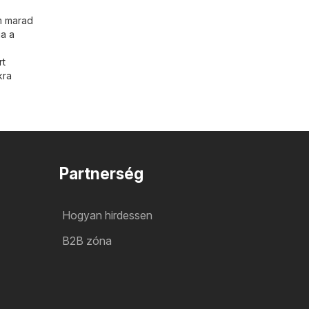
em marad
ia a
rt
kra
Partnerség
Hogyan hirdessen
B2B zóna