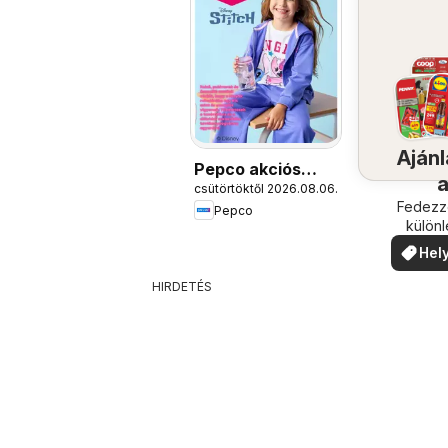
Ajánl
Pepco akciós
csütörtöktől 2026.08.06.
újság
köze
Fedezze
Pepco
külön
ajánla
Hely
ajá
HIRDETÉS