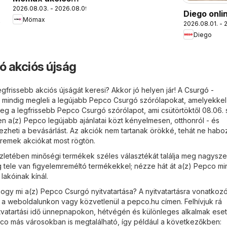
2026.08.03. - 2026.08.09.
újság
Diego onli
Mömax
.
2026.08.01. - 
katalógus
Diego
 akciós újság
gfrissebb akciós újságát keresi? Akkor jó helyen jár! A
Csurgó -
 mindig megleli a legújabb Pepco Csurgó szórólapokat, amelyekkel
meg a legfrissebb Pepco Csurgó szórólapot, ami csütörtöktől 08.06.
 a(z) Pepco legújabb ajánlatai közt kényelmesen, otthonról - és
heti a bevásárlást. Az akciók nem tartanak örökké, tehát ne habo
i remek akciókat most rögtön.
letében minőségi termékek széles választékát találja meg nagysze
g tele van figyelemreméltó termékekkel; nézze hát át a(z) Pepco m
 lakóinak kínál.
ogy mi a(z) Pepco Csurgó nyitvatartása? A nyitvatartásra vonatkoz
i a weboldalunkon vagy közvetlenül a
pepco.hu
címen. Felhívjuk rá
itvatartási idő ünnepnapokon, hétvégén és különleges alkalmak es
epco más városokban is megtalálható, így például a következőkben: