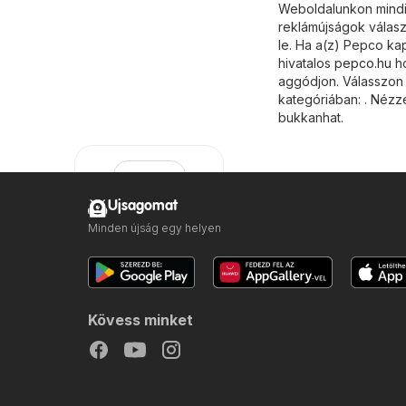
Weboldalunkon mindig
reklámújságok válasz
le. Ha a(z) Pepco ka
hivatalos
pepco.hu
ho
aggódjon. Válasszon k
kategóriában: . Nézz
bukkanhat.
Ujsagomat
Minden újság egy helyen
Pepco
Kövess minket