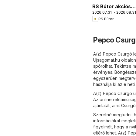
RS Bútor akciós
2026.07.31. - 2026.08.31
újság
RS Bútor
Pepco Csurgó
A(z) Pepco Csurgó le
Ujsagomat.hu
oldalon
spórolhat. Tekintse 
érvényes. Böngésszen
egyszerűen megtervez
használja ki az e het
A(z) Pepco Csurgó üz
Az online reklámújsá
ajánlatát, amit Csurgó
Szeretné megtudni, h
információkat meglel
figyelmét, hogy a ny
eltérő lehet. A(z) P