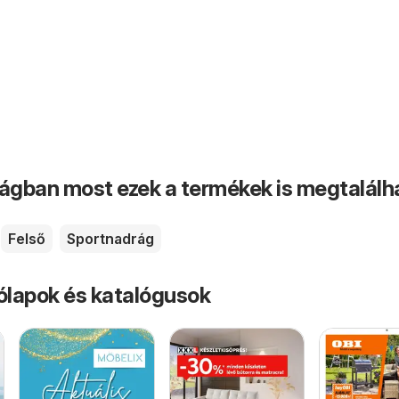
ságban most ezek a termékek is megtalálh
Felső
Sportnadrág
rólapok és katalógusok