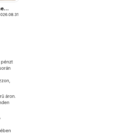
ne
2026.08.31.
 08
 pénzt
 során
zzon,
rű áron.
inden
ó
etében