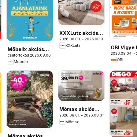
XXXLutz akciós
2026.08.03. - 2026.08.09.
újság
XXXLutz
OBI Vigye 
Möbelix akciós
2026.08.04. -
nyarat!
1.
csütörtöktől 2026.08.06.
újság
OBI
Möbelix
Mömax akciós
2026.08.01. - 2026.08.31.
újság
Mömax
Mömax akciós