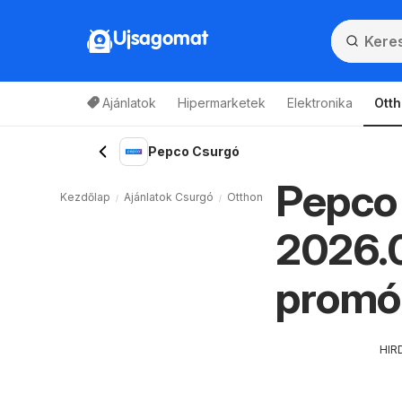
Ujsagomat
Ajánlatok
Hipermarketek
Elektronika
Otth
Pepco Csurgó
Pepco 
Kezdőlap
Ajánlatok Csurgó
Otthon és Kert Csurgó
Pepco 
2026.0
promó
HIR