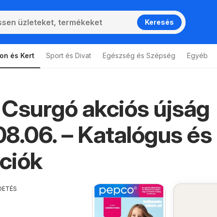
Keresés
on és Kert
Sport és Divat
Egészség és Szépség
Egyéb
Csurgó akciós újság
Csurgó
8.06. – Katalógus és
ciók
DETÉS