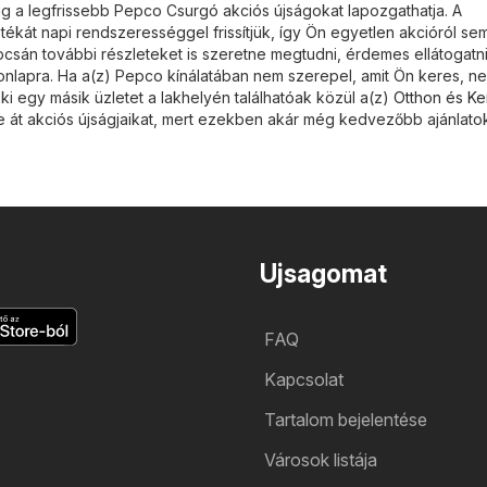
 a legfrissebb Pepco Csurgó akciós újságokat lapozgathatja. A
tékát napi rendszerességgel frissítjük, így Ön egyetlen akcióról s
pcsán további részleteket is szeretne megtudni, érdemes ellátogatn
nlapra. Ha a(z) Pepco kínálatában nem szerepel, amit Ön keres, ne
i egy másik üzletet a lakhelyén találhatóak közül a(z)
Otthon és Ke
e át akciós újságjaikat, mert ezekben akár még kedvezőbb ajánlato
Ujsagomat
FAQ
Kapcsolat
Tartalom bejelentése
Városok listája