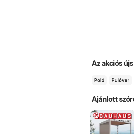
Az akciós új
Póló
Pulóver
Ajánlott szó